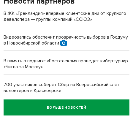
Новости партнеров
«Мы живём на пастбище!»: в новосибирском селе лошади
терроризируют жителей
В ЖК «Гренландия» впервые клиентские дни от крупного
девелопера — группы компаний «СОЮЗ»
Инвалид получил условный срок за избиение врачей
протезом под Новосибирском
Видеозапись обеспечит прозрачность выборов в Госдуму
в Новосибирской области
Новосибирский преподаватель с женой вошли в топ-16
многодетных в России
В память о подвиге: «Ростелеком» проведет кибертурнир
«Битва за Москву»
Обновлённое отделение ВТБ открылось в Искитиме
700 участников соберёт Сбер на Всероссийский слёт
волонтёров в Красноярске
БОЛЬШЕ НОВОСТЕЙ
Честный выбор: видеонаблюдение обеспечит
объективность результатов ЕДГ в Новосибирской
области