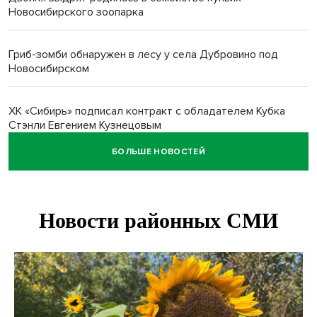
Новосибирского зоопарка
Гриб-зомби обнаружен в лесу у села Дубровино под
Новосибирском
ХК «Сибирь» подписал контракт с обладателем Кубка
Стэнли Евгением Кузнецовым
БОЛЬШЕ НОВОСТЕЙ
Отправил инвалида на СВО и получил его «посмертные»
выплаты адвокат из Черепаново
Андрей Травников поздравил новосибирцев с
юбилейным Днем строителя
Ученики новосибирского лицея победили в
Международной олимпиаде по ИИ