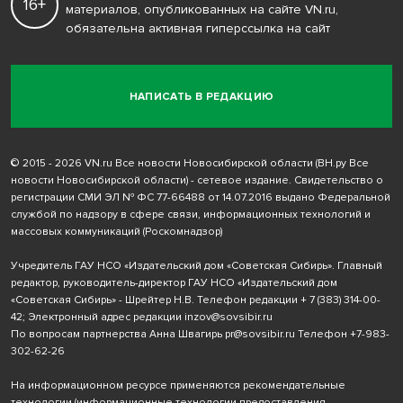
16+
материалов, опубликованных на сайте VN.ru,
обязательна активная гиперссылка на сайт
НАПИСАТЬ В РЕДАКЦИЮ
© 2015 - 2026 VN.ru Все новости Новосибирской области (ВН.ру Все
новости Новосибирской области) - сетевое издание. Свидетельство о
регистрации СМИ ЭЛ № ФС 77-66488 от 14.07.2016 выдано Федеральной
службой по надзору в сфере связи, информационных технологий и
массовых коммуникаций (Роскомнадзор)
Учредитель ГАУ НСО «Издательский дом «Советская Сибирь». Главный
редактор, руководитель-директор ГАУ НСО «Издательский дом
«Советская Сибирь» - Шрейтер Н.В. Телефон редакции
+ 7 (383) 314-00-
42
; Электронный адрес редакции
inzov@sovsibir.ru
По вопросам партнерства Анна Швагирь
pr@sovsibir.ru
Телефон
+7-983-
302-62-26
На информационном ресурсе применяются рекомендательные
технологии
(информационные технологии предоставления