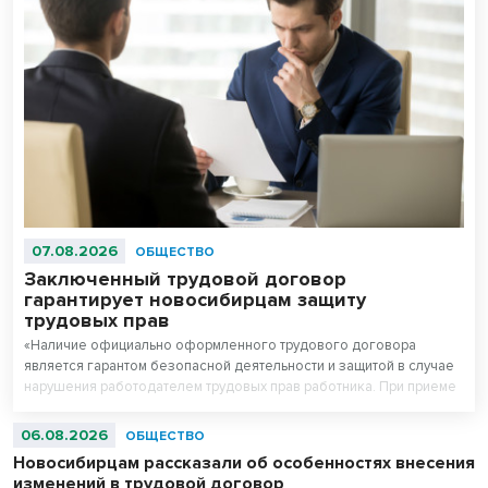
07.08.2026
ОБЩЕСТВО
Заключенный трудовой договор
гарантирует новосибирцам защиту
трудовых прав
«Наличие официально оформленного трудового договора
является гарантом безопасной деятельности и защитой в случае
нарушения работодателем трудовых прав работника. При приеме
на работу работодатель обязан заключить с работником трудовой
договор», - рассказал руководитель Государственной инспекции
06.08.2026
ОБЩЕСТВО
труда в Новосибирской области Вадим Балашов.
Новосибирцам рассказали об особенностях внесения
изменений в трудовой договор