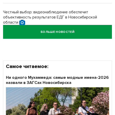
Обновлённое отделение ВТБ открылось в Искитиме
Честный выбор: видеонаблюдение обеспечит
объективность результатов ЕДГ в Новосибирской
области
БОЛЬШЕ НОВОСТЕЙ
Кибертанки пошли в бой: «Ростелеком» объявляет
участников «Битвы заводов» от Новосибирской
области
Самое читаемое:
Ни одного Мухаммеда: самые модные имена-2026
назвали в ЗАГСах Новосибирска