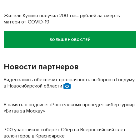
Житель Купино получил 200 тыс. рублей за смерть
матери от COVID-19
БОЛЬШЕ НОВОСТЕЙ
Новосибирский суд наказал водителя за смерть
пенсионерки на вокзале
Новости партнеров
«Мы живём на пастбище!»: в новосибирском селе лошади
терроризируют жителей
Видеозапись обеспечит прозрачность выборов в Госдуму
в Новосибирской области
Инвалид получил условный срок за избиение врачей
протезом под Новосибирском
В память о подвиге: «Ростелеком» проведет кибертурнир
«Битва за Москву»
Новосибирский преподаватель с женой вошли в топ-16
многодетных в России
700 участников соберёт Сбер на Всероссийский слёт
волонтёров в Красноярске