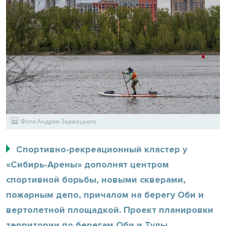
Фото Андрея Заржецкого
Спортивно-рекреационный кластер у
«Сибирь-Арены» дополнят центром
спортивной борьбы, новыми скверами,
пожарным депо, причалом на берегу Оби и
вертолетной площадкой. Проект планировки
территории по берегам Оби и Тулы