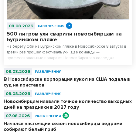
08.08.2026
РАЗВЛЕЧЕНИЯ
500 литров ухи сварили новосибирцам на
Бугринском пляже
На берегу Оби на Бугринском пляже в Новосибирске 8 августа в
третий раз прошёл фестиваль ухи. Две команды —
профессиональные повара из Новосибирского колледжа
питания и любители — сварили вместе 500 литров супа. После
приготовления очередь отдыхающих на пляже выстроилась за
08.08.2026
РАЗВЛЕЧЕНИЯ
бесплатной ухой – голодным не ушел никто.
В Новосибирске корпорация кукол из США подала в
суд на приставов
08.08.2026
РАЗВЛЕЧЕНИЯ
Новосибирцам назвали точное количество выходных
дней на праздники в 2027 году
07.08.2026
РАЗВЛЕЧЕНИЯ
Начался настоящий сезон: новосибирцы ведрами
собирают белый гриб