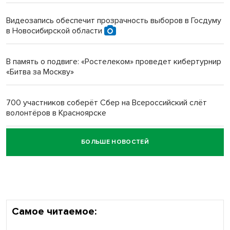
протезом под Новосибирском
Видеозапись обеспечит прозрачность выборов в Госдуму
в Новосибирской области
Новосибирский преподаватель с женой вошли в топ-16
многодетных в России
В память о подвиге: «Ростелеком» проведет кибертурнир
«Битва за Москву»
Обновлённое отделение ВТБ открылось в Искитиме
700 участников соберёт Сбер на Всероссийский слёт
волонтёров в Красноярске
БОЛЬШЕ НОВОСТЕЙ
Честный выбор: видеонаблюдение обеспечит
объективность результатов ЕДГ в Новосибирской
области
Самое читаемое: