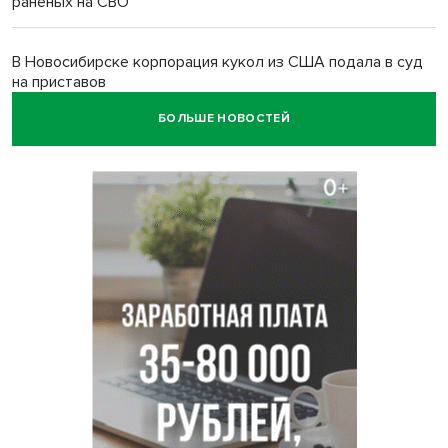
раненых на СВО
В Новосибирске корпорация кукол из США подала в суд
на приставов
БОЛЬШЕ НОВОСТЕЙ
В Новосибирске минздрав объявил бесплатную
диспансеризацию для 65-летних
В Новосибирске врачи прооперировали 25 тысяч
пациентов с катарактой
Знаменитый орангутан Бату отметил юбилей в
новосибирском зоопарке
Новосибирские хирурги спасли сердце восьмиклассницы
с донорским клапаном