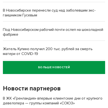
В Новосибирске перенесли суд над заболевшим экс-
гаишником Гусевым
Под Новосибирском рабочий почти ослеп на шоколадной
фабрике
Житель Купино получил 200 тыс. рублей за смерть
матери от COVID-19
БОЛЬШЕ НОВОСТЕЙ
Новосибирский суд наказал водителя за смерть
пенсионерки на вокзале
Новости партнеров
«Мы живём на пастбище!»: в новосибирском селе лошади
терроризируют жителей
В ЖК «Гренландия» впервые клиентские дни от крупного
девелопера — группы компаний «СОЮЗ»
Инвалид получил условный срок за избиение врачей