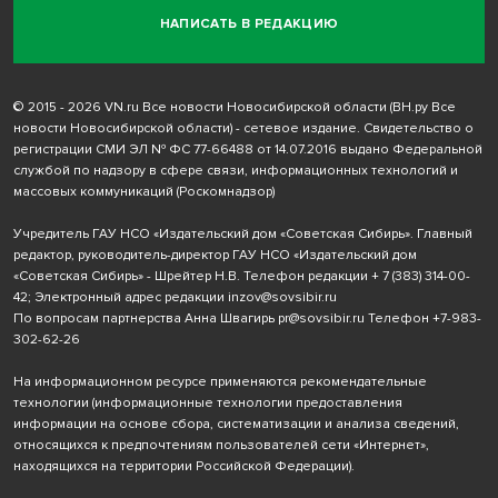
НАПИСАТЬ В РЕДАКЦИЮ
© 2015 - 2026 VN.ru Все новости Новосибирской области (ВН.ру Все
новости Новосибирской области) - сетевое издание. Свидетельство о
регистрации СМИ ЭЛ № ФС 77-66488 от 14.07.2016 выдано Федеральной
службой по надзору в сфере связи, информационных технологий и
массовых коммуникаций (Роскомнадзор)
Учредитель ГАУ НСО «Издательский дом «Советская Сибирь». Главный
редактор, руководитель-директор ГАУ НСО «Издательский дом
«Советская Сибирь» - Шрейтер Н.В. Телефон редакции
+ 7 (383) 314-00-
42
; Электронный адрес редакции
inzov@sovsibir.ru
По вопросам партнерства Анна Швагирь
pr@sovsibir.ru
Телефон
+7-983-
302-62-26
На информационном ресурсе применяются рекомендательные
технологии
(информационные технологии предоставления
информации на основе сбора, систематизации и анализа сведений,
относящихся к предпочтениям пользователей сети «Интернет»,
находящихся на территории Российской Федерации).