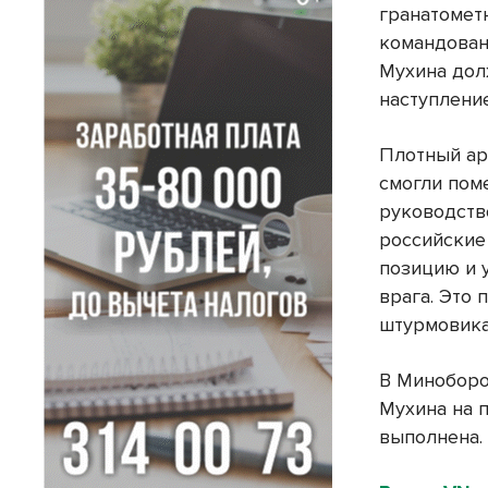
гранатомет
командован
Мухина дол
наступлени
Плотный ар
смогли пом
руководств
российские
позицию и 
врага. Это
штурмовика
В Миноборо
Мухина на п
выполнена.