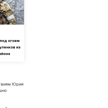
под огнем
уленков из
айона
ствиям Юрия
ешно