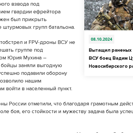
ного взвода под
ием гвардии ефрейтора
жен был прикрыть
е штурмовых групп батальона.
08.10.2024
тобстрел и FPV-дроны ВСУ не
ешать группе под
Вытащил раненых 
ом Юрия Мухина –
ВСУ боец Вадим Ц
 бойцы заняли выгодную
Новосибирского р
успешно подавили оборону
 позволило нашим
м войти в населенный пункт.
ны России отметили, что благодаря грамотным дей
оле боя, его стойкости и мужеству задача была усп