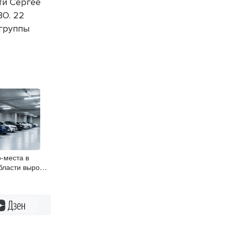
ти Сергее
ВО. 22
 группы
-места в
бласти вырос
Дзен