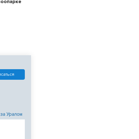
зоопарке
 за Уралом
и