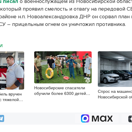
u писал
о военнослужащем из Новосибирской облас
 который проявил смелость и отвагу на передовой С
 районе н.п. Новоалександровка ДНР он сорвал план
СУ – прицельным огнем он уничтожил противника.
МИ
Новосибирские спасатели
Спрос на машино
обучили более 6300 детей
иль вручен
Новосибирской о
навыкам выживания
с тяжелой
в полтора раза
 в Новосибирске