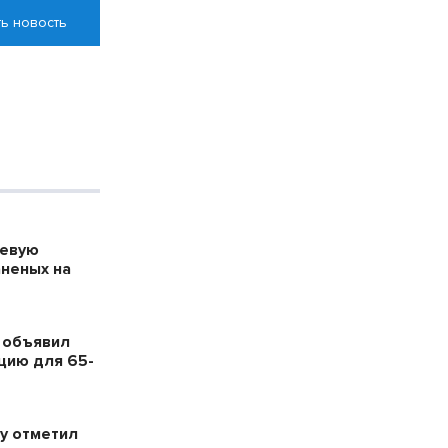
ь новость
оевую
аненых на
 объявил
цию для 65-
у отметил