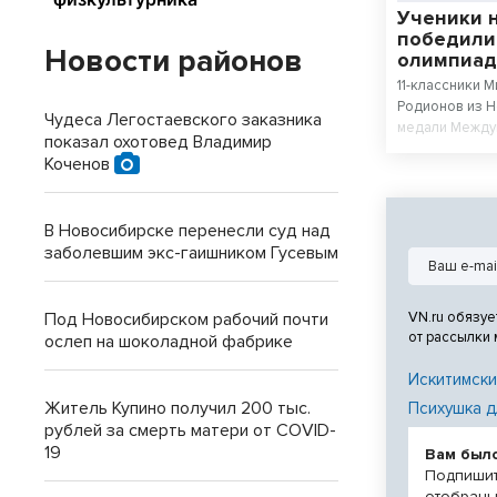
Ученики 
победили
Новости районов
олимпиад
11-классники 
Родионов из 
Чудеса Легостаевского заказника
медали Между
показал охотовед Владимир
искусственном
Коченов
№22 «Надежда
сборной стал
соревнований
В Новосибирске перенесли суд над
заболевшим экс-гаишником Гусевым
Под Новосибирском рабочий почти
VN.ru обязуе
от рассылки
ослеп на шоколадной фабрике
Искитимски
Житель Купино получил 200 тыс.
Психушка д
рублей за смерть матери от COVID-
19
Вам был
Подпишит
отобраны