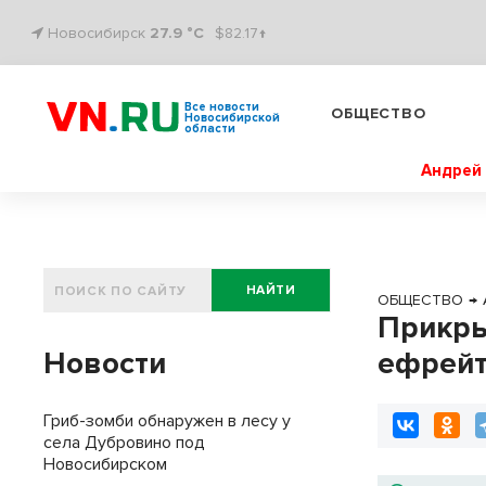
Новосибирск
27.9 °C
$82.17↑
Все новости
ОБЩЕСТВО
Новосибирской
области
Андрей 
НАЙТИ
ОБЩЕСТВО
→
Прикры
Новости
ефрейт
Гриб-зомби обнаружен в лесу у
села Дубровино под
Новосибирском