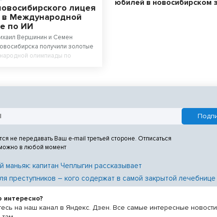
юбилей в новосибирском 
новосибирского лицея
 в Международной
е по ИИ
Михаил Вершинин и Семен
Новосибирска получили золотые
народной олимпиады по
у интеллекту. Ученики лицея
 Сибири» в составе российской
и абсолютными чемпионами
.
тся не передавать Ваш e-mail третьей стороне. Отписаться
 можно в любой момент
й маньяк: капитан Чеплыгин рассказывает
ля преступников – кого содержат в самой закрытой лечебнице
о интересно?
есь на наш канал в Яндекс. Дзен. Все самые интересные новост
 там.