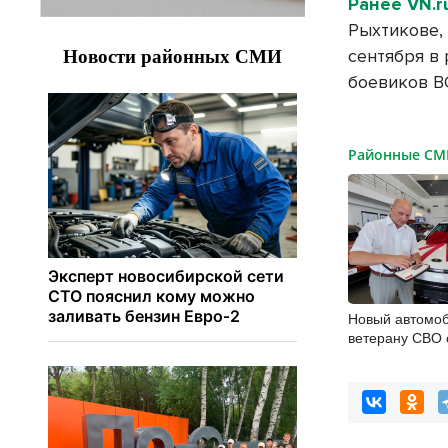
Ранее VN.r
Рыхтикове,
сентября в
боевиков В
Районные С
Новый автомоб
ветерану СВО 
инвалидностью