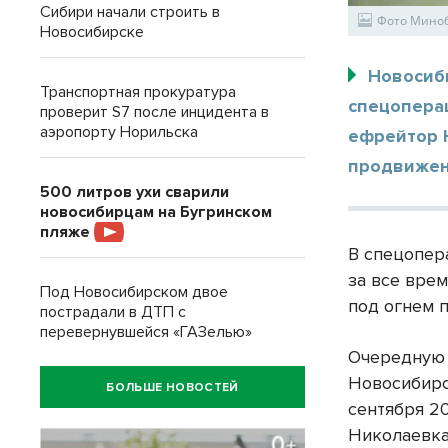
Сибири начали строить в
Фото Мино
Новосибирске
Новосиб
Транспортная прокуратура
спецопера
проверит S7 после инцидента в
аэропорту Норильска
ефрейтор 
продвижен
500 литров ухи сварили
новосибирцам на Бугринском
пляже
В спецопер
за все вре
Под Новосибирском двое
под огнем 
пострадали в ДТП с
перевернувшейся «ГАЗелью»
Очередную 
Новосибирс
БОЛЬШЕ НОВОСТЕЙ
сентября 20
Николаевка.