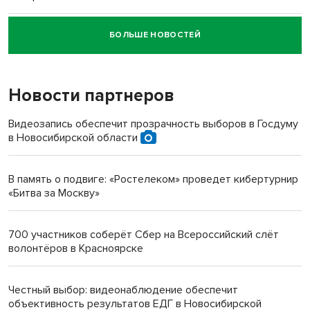
БОЛЬШЕ НОВОСТЕЙ
Новосибирский суд наказал водителя за смерть
пенсионерки на вокзале
Новости партнеров
«Мы живём на пастбище!»: в новосибирском селе лошади
терроризируют жителей
Видеозапись обеспечит прозрачность выборов в Госдуму
в Новосибирской области
Инвалид получил условный срок за избиение врачей
протезом под Новосибирском
В память о подвиге: «Ростелеком» проведет кибертурнир
«Битва за Москву»
Новосибирский преподаватель с женой вошли в топ-16
многодетных в России
700 участников соберёт Сбер на Всероссийский слёт
волонтёров в Красноярске
Обновлённое отделение ВТБ открылось в Искитиме
Честный выбор: видеонаблюдение обеспечит
объективность результатов ЕДГ в Новосибирской