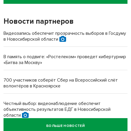
пенсионерки на вокзале
Новости партнеров
«Мы живём на пастбище!»: в новосибирском селе лошади
терроризируют жителей
Видеозапись обеспечит прозрачность выборов в Госдуму
в Новосибирской области
Инвалид получил условный срок за избиение врачей
протезом под Новосибирском
В память о подвиге: «Ростелеком» проведет кибертурнир
«Битва за Москву»
Новосибирский преподаватель с женой вошли в топ-16
многодетных в России
700 участников соберёт Сбер на Всероссийский слёт
волонтёров в Красноярске
Обновлённое отделение ВТБ открылось в Искитиме
Честный выбор: видеонаблюдение обеспечит
объективность результатов ЕДГ в Новосибирской
области
БОЛЬШЕ НОВОСТЕЙ