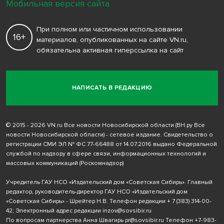
Мобильная версия сайта
При полном или частичном использовании
16+
материалов, опубликованных на сайте VN.ru,
обязательна активная гиперссылка на сайт
НАПИСАТЬ В РЕДАКЦИЮ
© 2015 - 2026 VN.ru Все новости Новосибирской области (ВН.ру Все
новости Новосибирской области) - сетевое издание. Свидетельство о
регистрации СМИ ЭЛ № ФС 77-66488 от 14.07.2016 выдано Федеральной
службой по надзору в сфере связи, информационных технологий и
массовых коммуникаций (Роскомнадзор)
Учредитель ГАУ НСО «Издательский дом «Советская Сибирь». Главный
редактор, руководитель-директор ГАУ НСО «Издательский дом
«Советская Сибирь» - Шрейтер Н.В. Телефон редакции
+ 7 (383) 314-00-
42
; Электронный адрес редакции
inzov@sovsibir.ru
По вопросам партнерства Анна Швагирь
pr@sovsibir.ru
Телефон
+7-983-