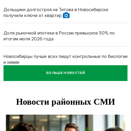
Дольщики долгостроя на Титова в Новосибирске
получили ключи от квартир
Доля рыночной ипотеки в России превысила 50% по
итогам июля 2026 года
Новосибирцы лучше всех пишут контрольные по биологии
и химии
БОЛЬШЕ НОВОСТЕЙ
Нейросеть для диагностики депрессии в крови создали в
Новосибирске
Двум бойцам СВО после минно-взрывной травмы
«оживили» нервы в Новосибирске
Персидский ковер «108 шахов» впервые вывезли из музея