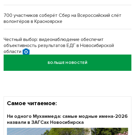
Новосибирский преподаватель с женой вошли в топ-16
многодетных в России
700 участников соберёт Сбер на Всероссийский слёт
волонтёров в Красноярске
Обновлённое отделение ВТБ открылось в Искитиме
Честный выбор: видеонаблюдение обеспечит
объективность результатов ЕДГ в Новосибирской
области
БОЛЬШЕ НОВОСТЕЙ
Кибертанки пошли в бой: «Ростелеком» объявляет
участников «Битвы заводов» от Новосибирской
области
Самое читаемое:
Ни одного Мухаммеда: самые модные имена-2026
назвали в ЗАГСах Новосибирска