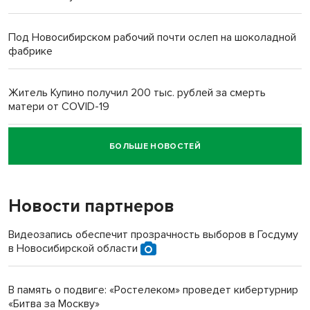
Под Новосибирском рабочий почти ослеп на шоколадной
фабрике
Житель Купино получил 200 тыс. рублей за смерть
матери от COVID-19
БОЛЬШЕ НОВОСТЕЙ
Новосибирский суд наказал водителя за смерть
пенсионерки на вокзале
Новости партнеров
«Мы живём на пастбище!»: в новосибирском селе лошади
терроризируют жителей
Видеозапись обеспечит прозрачность выборов в Госдуму
в Новосибирской области
Инвалид получил условный срок за избиение врачей
протезом под Новосибирском
В память о подвиге: «Ростелеком» проведет кибертурнир
«Битва за Москву»