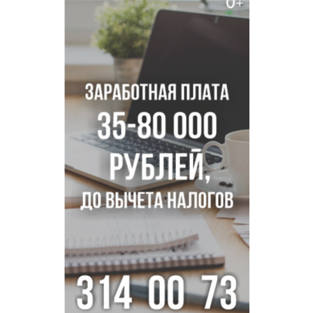
Двум бойцам СВО после минно-взрывной травмы
«оживили» нервы в Новосибирске
Персидский ковер «108 шахов» впервые вывезли из музея
Востока в Новосибирск
Актриса из Новосибирска Евгения Туркова сыграла мать
в сериале «Малой»