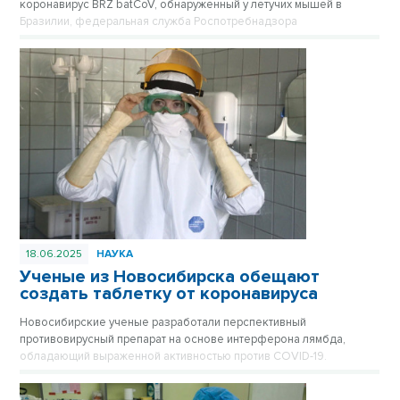
коронавирус BRZ batCoV, обнаруженный у летучих мышей в
Бразилии, федеральная служба Роспотребнадзора
подтверждает, что ситуация находится на постоянном
оперативном контроле.
18.06.2025
НАУКА
Ученые из Новосибирска обещают
создать таблетку от коронавируса
Новосибирские ученые разработали перспективный
противовирусный препарат на основе интерферона лямбда,
обладающий выраженной активностью против COVID-19.