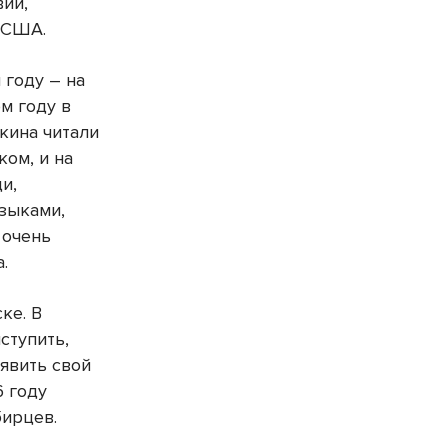
вии,
 США.
 году – на
м году в
кина читали
ком, и на
и,
зыками,
 очень
.
ке. В
ступить,
явить свой
6 году
бирцев.