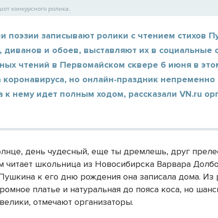
шот конкурсного ролика.
и поэзии записывают ролики с чтением стихов П
 диванов и обоев, выставляют их в социальные с
ных чтений в Первомайском сквере 6 июня в это
а коронавируса, но онлайн-праздник непременно 
 к нему идет полным ходом, рассказали VN.ru о
лнце, день чудесный, еще ты дремлешь, друг прелес
 читает школьница из Новосибирска Варвара Долбо
 Пушкина к его дню рождения она записала дома. Из
ромное платье и натуральная до пояса коса, но шан
 велики, отмечают организаторы.