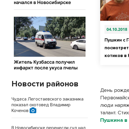
04.10.2018
Пушкин с 
посмотреть
котиков в
Новости районов
День рожде
Первомайск
Чудеса Легостаевского заказника
показал охотовед Владимир
люди наряж
Коченов
талант. Сти
Пушкина в
В Новосибирске перенесли суд над