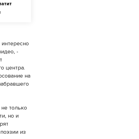
латит
н
 интересно
идео, -
т
о центра.
осование на
 набравшего
 не только
и, но и
орят
 поэзии из