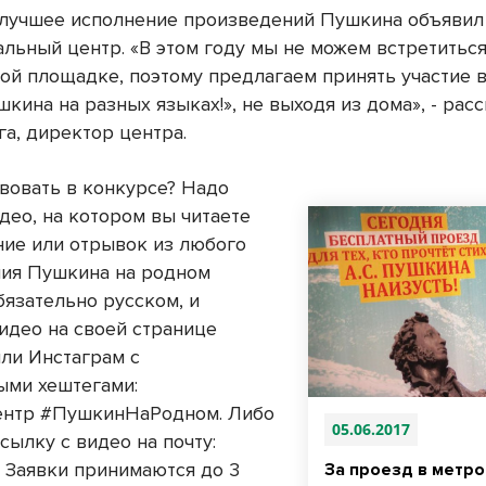
 лучшее исполнение произведений Пушкина объявил
льный центр. «В этом году мы не можем встретиться
ой площадке, поэтому предлагаем принять участие 
кина на разных языках!», не выходя из дома», - рас
га, директор центра.
твовать в конкурсе? Надо
део, на котором вы читаете
ние или отрывок из любого
ия Пушкина на родном
бязательно русском, и
идео на своей странице
или Инстаграм с
ыми хештегами:
нтр #ПушкинНаРодном. Либо
05.06.2017
сылку с видео на почту:
u. Заявки принимаются до 3
За проезд в метро