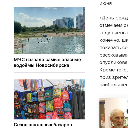
июня.
«День рож
отмечаем он
году очень 
конечно, ш
показать се
рассказыва
опубликова
Кроме того,
приз зрите
наибольшее