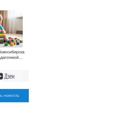
Новосибирска
дагогикой
 психолог
Дзен
ь новость