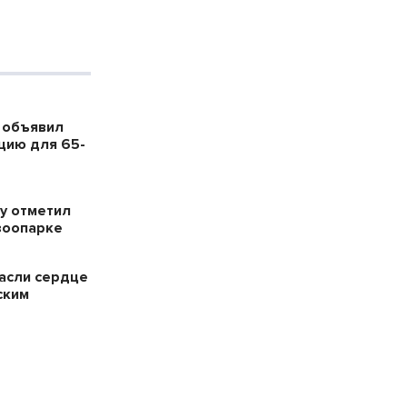
 объявил
цию для 65-
у отметил
зоопарке
пасли сердце
ским