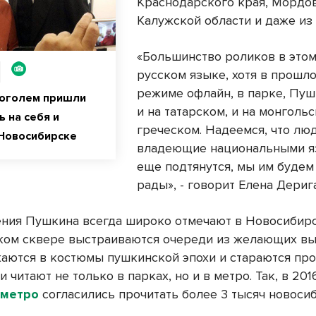
Краснодарского края, Мордо
Калужской области и даже из
«Большинство роликов в этом
русском языке, хотя в прошло
режиме офлайн, в парке, Пуш
Гоголем пришли
и на татарском, и на монгольс
 на себя и
греческом. Надеемся, что люд
 Новосибирске
владеющие национальными я
еще подтянутся, мы им будем
рады», - говорит Елена Дерига
ния Пушкина всегда широко отмечают в Новосибирс
ом сквере выстраиваются очереди из желающих вы
аются в костюмы пушкинской эпохи и стараются про
хи читают не только в парках, но и в метро. Так, в 201
 метро
согласились прочитать более 3 тысяч новоси