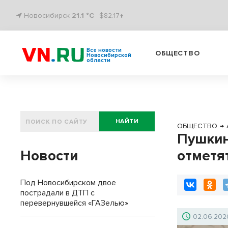
Новосибирск
21.1 °C
$82.17↑
Все новости
ОБЩЕСТВО
Новосибирской
области
НАЙТИ
ОБЩЕСТВО
→
Пушкин
Новости
отметя
Под Новосибирском двое
пострадали в ДТП с
перевернувшейся «ГАЗелью»
02.06.202