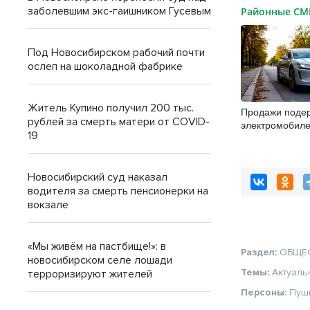
заболевшим экс-гаишником Гусевым
Районные С
Под Новосибирском рабочий почти
ослеп на шоколадной фабрике
Житель Купино получил 200 тыс.
Продажи поде
рублей за смерть матери от COVID-
электромобиле
19
Новосибирской
второй месяц
Новосибирский суд наказал
водителя за смерть пенсионерки на
вокзале
«Мы живём на пастбище!»: в
Раздел:
ОБЩЕ
новосибирском селе лошади
Темы:
Актуаль
терроризируют жителей
Персоны:
Пуш