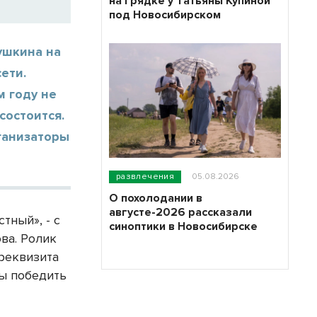
на грядке у Татьяны Купиной
под Новосибирском
ушкина на
ети.
м году не
состоится.
рганизаторы
развлечения
05.08.2026
О похолодании в
августе-2026 рассказали
тный», - с
синоптики в Новосибирске
ва. Ролик
 реквизита
сы победить