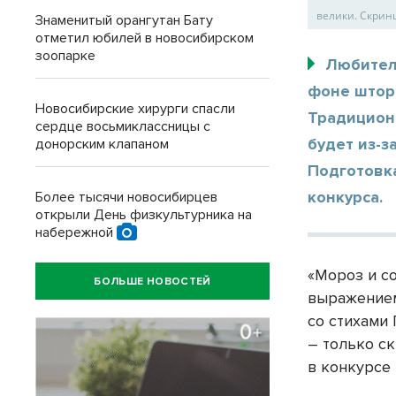
велики. Скрин
Знаменитый орангутан Бату
отметил юбилей в новосибирском
зоопарке
Любител
фоне штор,
Новосибирские хирурги спасли
Традицион
сердце восьмиклассницы с
будет из-з
донорским клапаном
Подготовка
конкурса.
Более тысячи новосибирцев
открыли День физкультурника на
набережной
«Мороз и со
БОЛЬШЕ НОВОСТЕЙ
выражением
со стихами
– только ск
в конкурсе