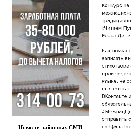
Конкурс на
межнациона
традиционн
«Читаем Пуш
Елена Дери
Как поучас
записать ви
стихотворе
произведен
языке, не о
выложить в
ВКонтакте 
обязательн
#МежнацЦе
отправить с
cnlh@mail.r