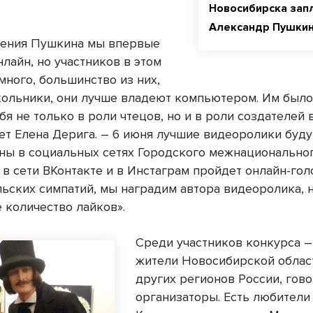
Новосибирска зап
Александр Пушки
дения Пушкина мы впервые
лайн, но участников в этом
много, большинство из них,
кольники, они лучше владеют компьютером. Им было
бя не только в роли чтецов, но и в роли создателей в
ет Елена Дерига. – 6 июня лучшие видеоролики буду
ны в социальных сетях Городского межнациональног
 в сети ВКонтакте и в Инстаграм пройдет онлайн-гол
льских симпатий, мы наградим автора видеоролика,
 количество лайков».
Среди участников конкурса –
жители Новосибирской област
других регионов России, гов
организаторы. Есть любители