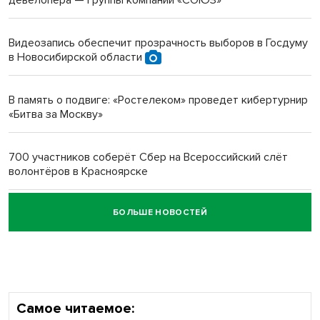
девелопера — группы компаний «СОЮЗ»
Инвалид получил условный срок за избиение врачей
протезом под Новосибирском
Видеозапись обеспечит прозрачность выборов в Госдуму
в Новосибирской области
Новосибирский преподаватель с женой вошли в топ-16
многодетных в России
В память о подвиге: «Ростелеком» проведет кибертурнир
«Битва за Москву»
Обновлённое отделение ВТБ открылось в Искитиме
700 участников соберёт Сбер на Всероссийский слёт
волонтёров в Красноярске
БОЛЬШЕ НОВОСТЕЙ
Честный выбор: видеонаблюдение обеспечит
объективность результатов ЕДГ в Новосибирской
области
Самое читаемое: