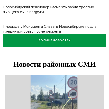
Новосибирский пенсионер насмерть забил тростью
пьющего сына подруги
Площадь у Монумента Славы в Новосибирске пошла
трещинами сразу после ремонта
БОЛЬШЕ НОВОСТЕЙ
Африканский врач поразил новосибирцев в травмпункте
Академгородка
Покрытие рулежных дорожек обновили в аэропорту
Толмачево по нацпроекту
В Новосибирске зафиксирован рост заболеваемости
энтеровирусной инфекцией
В Новосибирске осудили внука за продажу дедова ружья