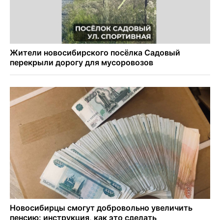
псевдо-мигранту