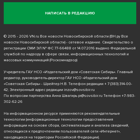
НАПИСАТЬ В РЕДАКЦИЮ
© 2015 - 2026 VN.ru Все новости Новосибирской области (ВН.ру Все
новости Новосибирской области) - сетевое издание. Свидетельство о
регистрации СМИ ЭЛ № ФС 77-66488 от 14.07.2016 выдано Федеральной
службой по надзору в сфере связи, информационных технологий и
массовых коммуникаций (Роскомнадзор)
Учредитель ГАУ НСО «Издательский дом «Советская Сибирь». Главный
редактор, руководитель-директор ГАУ НСО «Издательский дом
«Советская Сибирь» - Шрейтер Н.В. Телефон редакции
+ 7 (383) 314-00-
42
; Электронный адрес редакции
inzov@sovsibir.ru
По вопросам партнерства Анна Швагирь
pr@sovsibir.ru
Телефон
+7-983-
302-62-26
На информационном ресурсе применяются рекомендательные
технологии
(информационные технологии предоставления
информации на основе сбора, систематизации и анализа сведений,
относящихся к предпочтениям пользователей сети «Интернет»,
находящихся на территории Российской Федерации).