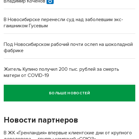
Владимир Коченов
В Новосибирске перенесли суд над заболевшим экс-
гаишником Гусевым
Под Новосибирском рабочий почти ослеп на шоколадной
фабрике
Житель Купино получил 200 тыс. рублей за смерть
матери от COVID-19
БОЛЬШЕ НОВОСТЕЙ
Новосибирский суд наказал водителя за смерть
пенсионерки на вокзале
Новости партнеров
«Мы живём на пастбище!»: в новосибирском селе лошади
терроризируют жителей
В ЖК «Гренландия» впервые клиентские дни от крупного