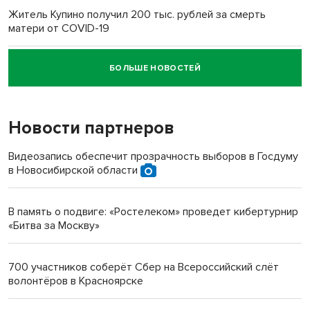
Житель Купино получил 200 тыс. рублей за смерть
матери от COVID-19
БОЛЬШЕ НОВОСТЕЙ
Новосибирский суд наказал водителя за смерть
пенсионерки на вокзале
Новости партнеров
«Мы живём на пастбище!»: в новосибирском селе лошади
терроризируют жителей
Видеозапись обеспечит прозрачность выборов в Госдуму
в Новосибирской области
Инвалид получил условный срок за избиение врачей
протезом под Новосибирском
В память о подвиге: «Ростелеком» проведет кибертурнир
«Битва за Москву»
Новосибирский преподаватель с женой вошли в топ-16
многодетных в России
700 участников соберёт Сбер на Всероссийский слёт
волонтёров в Красноярске
Обновлённое отделение ВТБ открылось в Искитиме