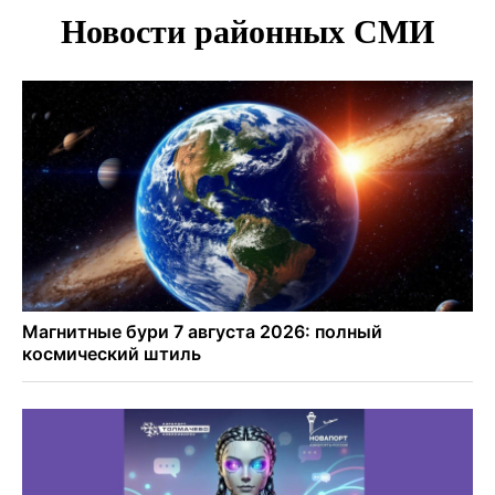
Двум бойцам СВО после минно-взрывной травмы
«оживили» нервы в Новосибирске
Персидский ковер «108 шахов» впервые вывезли из музея
Востока в Новосибирск
Актриса из Новосибирска Евгения Туркова сыграла мать
в сериале «Малой»