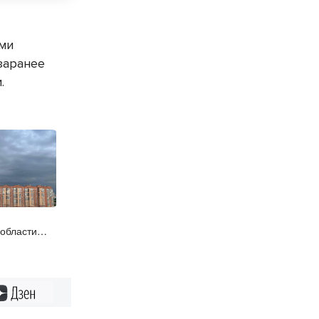
еми
заранее
.
 области
Дзен