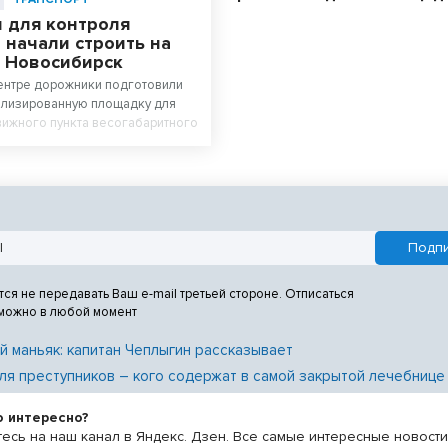
 для контроля
 начали строить на
в Новосибирск
ентре дорожники подготовили
ализированную площадку для
ижного пункта весогабаритного
тся не передавать Ваш e-mail третьей стороне. Отписаться
 можно в любой момент
й маньяк: капитан Чеплыгин рассказывает
ля преступников – кого содержат в самой закрытой лечебнице
о интересно?
есь на наш канал в Яндекс. Дзен. Все самые интересные новост