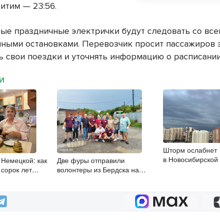
китим — 23:56.
ные праздничные электрички будут следовать со вс
ными остановками. Перевозчик просит пассажиров 
ь свои поездки и уточнять информацию о расписании
МИ
Шторм ослабнет
в Новосибирской
 Немецкой: как
Две фуры отправили
7 августа
 сорок лет
волонтеры из Бердска на
 нельзя забыть
фронт землякам