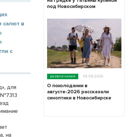
на грядке у Татьяны Купиной
под Новосибирском
щих
 салют в
ы
л
гли с
развлечения
05.08.2026
О похолодании в
», для
августе-2026 рассказали
 №7313
синоптики в Новосибирске
езд
нимание
ает
а, на