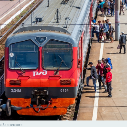
я Заржецкого