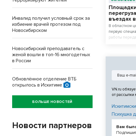
терроризируют жителей
Площадки
перегруза
Инвалид получил условный срок за
въездах 
избиение врачей протезом под
В областном ц
Новосибирском
первую специ
работы передв
контроля.
Новосибирский преподаватель с
женой вошли в топ-16 многодетных
в России
Обновлённое отделение ВТБ
открылось в Искитиме
VN.ru обязуе
от рассылки
БОЛЬШЕ НОВОСТЕЙ
Искитимски
Психушка д
Новости партнеров
Вам был
Подпишит