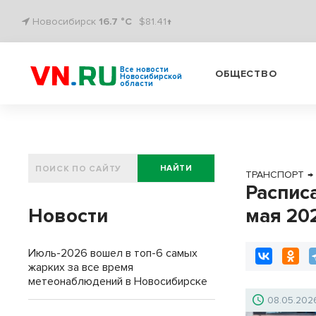
Новосибирск
16.7 °C
$81.41↑
Все новости
ОБЩЕСТВО
Новосибирской
области
НАЙТИ
ТРАНСПОРТ
→
Распис
Новости
мая 20
Июль-2026 вошел в топ-6 самых
жарких за все время
метеонаблюдений в Новосибирске
08.05.202