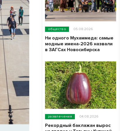
общество
05.08.2026
Ни одного Мухаммеда: самые
модные имена-2026 назвали
в ЗАГСах Новосибирска
развлечения
04.08.2026
Рекордный баклажан вырос