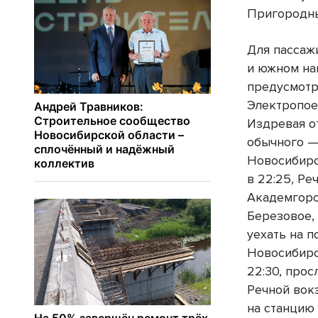
Пригородны
Для пассаж
и южном на
предусмотр
Электропое
Издревая о
обычного — 
Новосибирс
в 22:25, Ре
Академгоро
Березовое,
уехать на п
Новосибирс
22:30, прос
Речной вокз
на станцию 