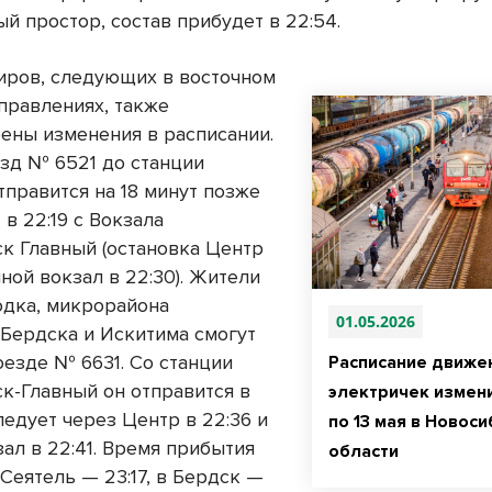
й простор, состав прибудет в 22:54.
иров, следующих в восточном
правлениях, также
ены изменения в расписании.
зд № 6521 до станции
тправится на 18 минут позже
в 22:19 с Вокзала
к Главный (остановка Центр
чной вокзал в 22:30). Жители
дка, микрорайона
01.05.2026
 Бердска и Искитима смогут
оезде № 6631. Со станции
Расписание движе
к-Главный он отправится в
электричек измени
ледует через Центр в 22:36 и
по 13 мая в Новос
ал в 22:41. Время прибытия
области
Сеятель — 23:17, в Бердск —