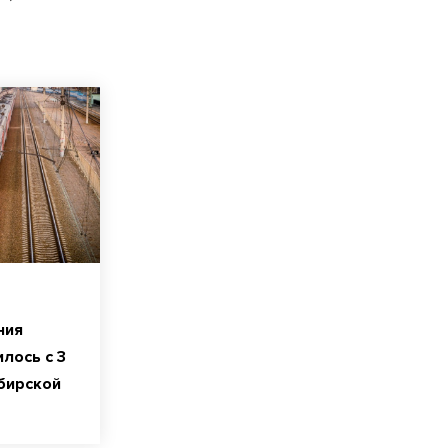
ния
лось с 3
ибирской