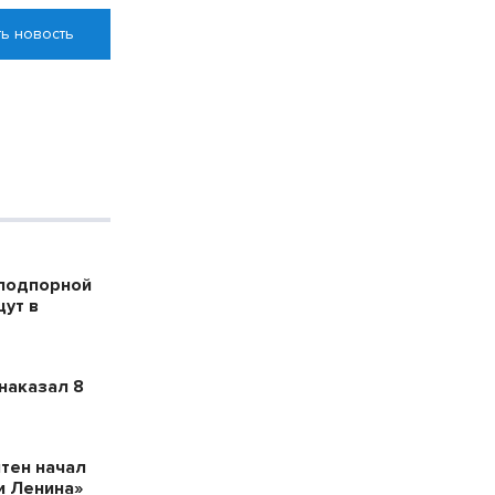
ь новость
 подпорной
ут в
наказал 8
тен начал
и Ленина»