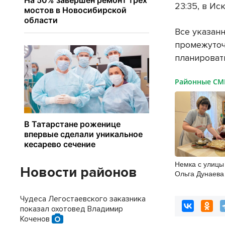
23:35, в Ис
Все указан
промежуточ
планироват
Районные С
Немка с улицы
Новости районов
Ольга Дунаева
хранит то, что
Чудеса Легостаевского заказника
показал охотовед Владимир
Коченов