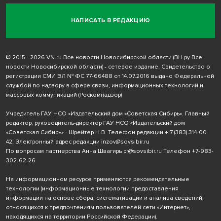
НАПИСАТЬ В РЕДАКЦИЮ
© 2015 - 2026 VN.ru Все новости Новосибирской области (ВН.ру Все
новости Новосибирской области) - сетевое издание. Свидетельство о
регистрации СМИ ЭЛ № ФС 77-66488 от 14.07.2016 выдано Федеральной
службой по надзору в сфере связи, информационных технологий и
массовых коммуникаций (Роскомнадзор)
Учредитель ГАУ НСО «Издательский дом «Советская Сибирь». Главный
редактор, руководитель-директор ГАУ НСО «Издательский дом
«Советская Сибирь» - Шрейтер Н.В. Телефон редакции
+ 7 (383) 314-00-
42
; Электронный адрес редакции
inzov@sovsibir.ru
По вопросам партнерства Анна Швагирь
pr@sovsibir.ru
Телефон
+7-983-
302-62-26
На информационном ресурсе применяются рекомендательные
технологии
(информационные технологии предоставления
информации на основе сбора, систематизации и анализа сведений,
относящихся к предпочтениям пользователей сети «Интернет»,
находящихся на территории Российской Федерации).