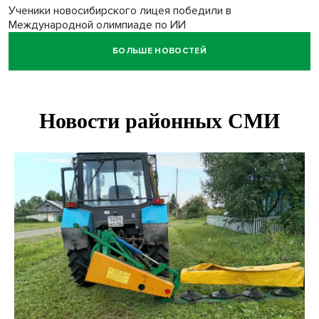
Ученики новосибирского лицея победили в
Международной олимпиаде по ИИ
БОЛЬШЕ НОВОСТЕЙ
Остановку электричек о.п. Радуга Сибири начали строить
в Новосибирске
Транспортная прокуратура проверит S7 после инцидента
в аэропорту Норильска
500 литров ухи сварили новосибирцам на
Бугринском пляже
Под Новосибирском двое пострадали в ДТП с
перевернувшейся «ГАЗелью»