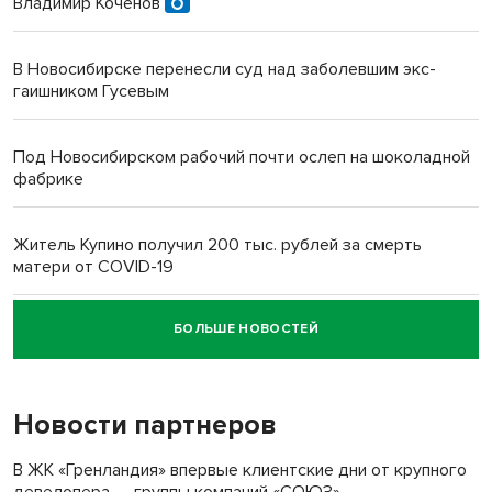
Владимир Коченов
В Новосибирске перенесли суд над заболевшим экс-
гаишником Гусевым
Под Новосибирском рабочий почти ослеп на шоколадной
фабрике
Житель Купино получил 200 тыс. рублей за смерть
матери от COVID-19
БОЛЬШЕ НОВОСТЕЙ
Новосибирский суд наказал водителя за смерть
пенсионерки на вокзале
Новости партнеров
«Мы живём на пастбище!»: в новосибирском селе лошади
терроризируют жителей
В ЖК «Гренландия» впервые клиентские дни от крупного
девелопера — группы компаний «СОЮЗ»