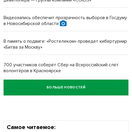
Инвалид получил условный срок за избиение врачей
протезом под Новосибирском
Видеозапись обеспечит прозрачность выборов в Госдуму
в Новосибирской области
Новосибирский преподаватель с женой вошли в топ-16
многодетных в России
В память о подвиге: «Ростелеком» проведет кибертурнир
«Битва за Москву»
Обновлённое отделение ВТБ открылось в Искитиме
700 участников соберёт Сбер на Всероссийский слёт
волонтёров в Красноярске
БОЛЬШЕ НОВОСТЕЙ
Честный выбор: видеонаблюдение обеспечит
объективность результатов ЕДГ в Новосибирской
области
Самое читаемое: