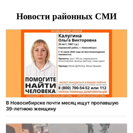
диспансеризацию для 65-летних
В Новосибирске врачи прооперировали 25 тысяч
пациентов с катарактой
Знаменитый орангутан Бату отметил юбилей в
новосибирском зоопарке
Новосибирские хирурги спасли сердце восьмиклассницы
с донорским клапаном