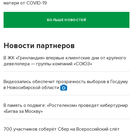
матери от COVID-19
БОЛЬШЕ НОВОСТЕЙ
Новосибирский суд наказал водителя за смерть
пенсионерки на вокзале
Новости партнеров
«Мы живём на пастбище!»: в новосибирском селе лошади
терроризируют жителей
В ЖК «Гренландия» впервые клиентские дни от крупного
девелопера — группы компаний «СОЮЗ»
Инвалид получил условный срок за избиение врачей
протезом под Новосибирском
Видеозапись обеспечит прозрачность выборов в Госдуму
в Новосибирской области
Новосибирский преподаватель с женой вошли в топ-16
многодетных в России
В память о подвиге: «Ростелеком» проведет кибертурнир
«Битва за Москву»
Обновлённое отделение ВТБ открылось в Искитиме
700 участников соберёт Сбер на Всероссийский слёт