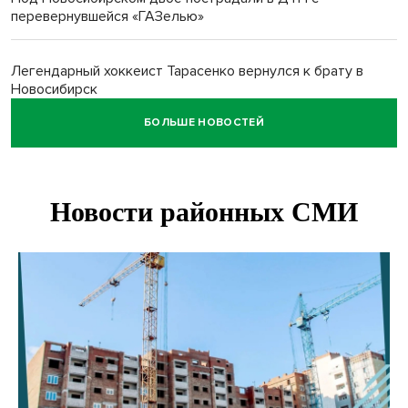
перевернувшейся «ГАЗелью»
Легендарный хоккеист Тарасенко вернулся к брату в
Новосибирск
БОЛЬШЕ НОВОСТЕЙ
Новосибирец подарил «боевую десятку» для эвакуации
раненых на СВО
В Новосибирске корпорация кукол из США подала в суд
на приставов
В Новосибирске минздрав объявил бесплатную
диспансеризацию для 65-летних
В Новосибирске врачи прооперировали 25 тысяч
пациентов с катарактой