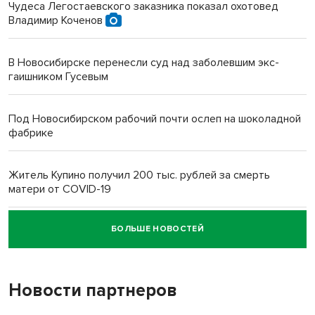
Чудеса Легостаевского заказника показал охотовед
Владимир Коченов
В Новосибирске перенесли суд над заболевшим экс-
гаишником Гусевым
Под Новосибирском рабочий почти ослеп на шоколадной
фабрике
Житель Купино получил 200 тыс. рублей за смерть
матери от COVID-19
БОЛЬШЕ НОВОСТЕЙ
Новосибирский суд наказал водителя за смерть
пенсионерки на вокзале
Новости партнеров
«Мы живём на пастбище!»: в новосибирском селе лошади
терроризируют жителей