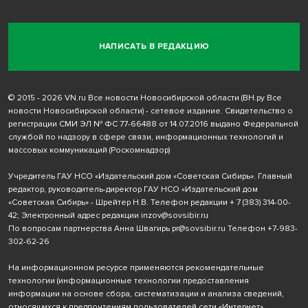
НАПИСАТЬ В РЕДАКЦИЮ
© 2015 - 2026 VN.ru Все новости Новосибирской области (ВН.ру Все
новости Новосибирской области) - сетевое издание. Свидетельство о
регистрации СМИ ЭЛ № ФС 77-66488 от 14.07.2016 выдано Федеральной
службой по надзору в сфере связи, информационных технологий и
массовых коммуникаций (Роскомнадзор)
Учредитель ГАУ НСО «Издательский дом «Советская Сибирь». Главный
редактор, руководитель-директор ГАУ НСО «Издательский дом
«Советская Сибирь» - Шрейтер Н.В. Телефон редакции
+ 7 (383) 314-00-
42
; Электронный адрес редакции
inzov@sovsibir.ru
По вопросам партнерства Анна Швагирь
pr@sovsibir.ru
Телефон
+7-983-
302-62-26
На информационном ресурсе применяются рекомендательные
технологии
(информационные технологии предоставления
информации на основе сбора, систематизации и анализа сведений,
относящихся к предпочтениям пользователей сети «Интернет»,