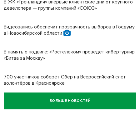
В ЖК «Гренландия» впервые клиентские дни от крупного
девелопера — группы компаний «СОЮЗ»
Инвалид получил условный срок за избиение врачей
протезом под Новосибирском
Видеозапись обеспечит прозрачность выборов в Госдуму
в Новосибирской области
Новосибирский преподаватель с женой вошли в топ-16
многодетных в России
В память о подвиге: «Ростелеком» проведет кибертурнир
«Битва за Москву»
Обновлённое отделение ВТБ открылось в Искитиме
700 участников соберёт Сбер на Всероссийский слёт
волонтёров в Красноярске
БОЛЬШЕ НОВОСТЕЙ
Честный выбор: видеонаблюдение обеспечит
объективность результатов ЕДГ в Новосибирской
области