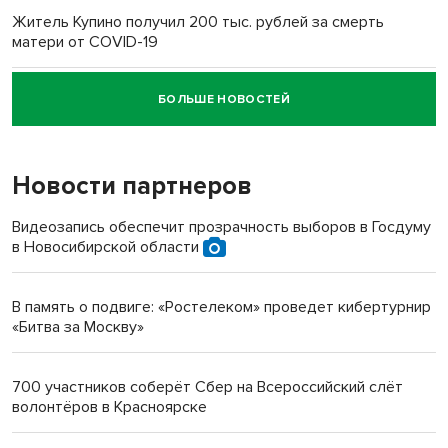
Житель Купино получил 200 тыс. рублей за смерть
матери от COVID-19
БОЛЬШЕ НОВОСТЕЙ
Новосибирский суд наказал водителя за смерть
пенсионерки на вокзале
Новости партнеров
«Мы живём на пастбище!»: в новосибирском селе лошади
терроризируют жителей
Видеозапись обеспечит прозрачность выборов в Госдуму
в Новосибирской области
Инвалид получил условный срок за избиение врачей
протезом под Новосибирском
В память о подвиге: «Ростелеком» проведет кибертурнир
«Битва за Москву»
Новосибирский преподаватель с женой вошли в топ-16
многодетных в России
700 участников соберёт Сбер на Всероссийский слёт
волонтёров в Красноярске
Обновлённое отделение ВТБ открылось в Искитиме