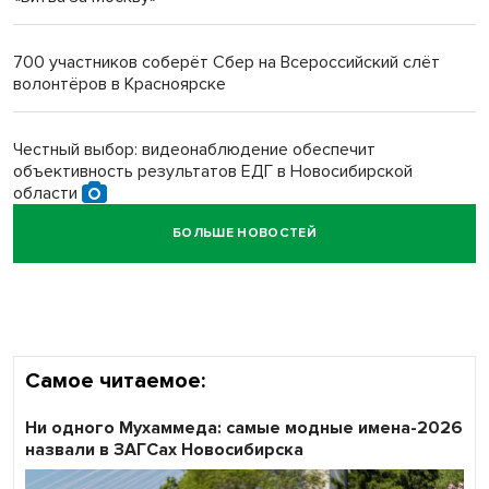
Новосибирский преподаватель с женой вошли в топ-16
многодетных в России
700 участников соберёт Сбер на Всероссийский слёт
волонтёров в Красноярске
Обновлённое отделение ВТБ открылось в Искитиме
Честный выбор: видеонаблюдение обеспечит
объективность результатов ЕДГ в Новосибирской
области
БОЛЬШЕ НОВОСТЕЙ
Кибертанки пошли в бой: «Ростелеком» объявляет
участников «Битвы заводов» от Новосибирской
области
Самое читаемое:
Ни одного Мухаммеда: самые модные имена-2026
назвали в ЗАГСах Новосибирска