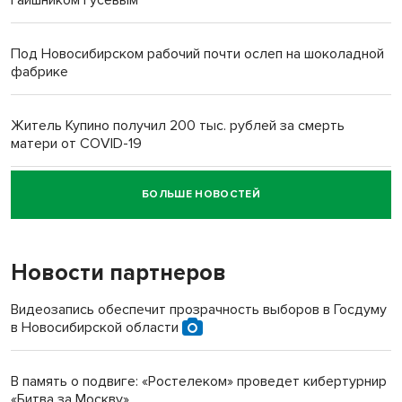
Под Новосибирском рабочий почти ослеп на шоколадной
фабрике
Житель Купино получил 200 тыс. рублей за смерть
матери от COVID-19
БОЛЬШЕ НОВОСТЕЙ
Новосибирский суд наказал водителя за смерть
пенсионерки на вокзале
Новости партнеров
«Мы живём на пастбище!»: в новосибирском селе лошади
терроризируют жителей
Видеозапись обеспечит прозрачность выборов в Госдуму
в Новосибирской области
Инвалид получил условный срок за избиение врачей
протезом под Новосибирском
В память о подвиге: «Ростелеком» проведет кибертурнир
«Битва за Москву»