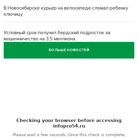
В Новосибирске курьер на велосипеде сломал ребенку
ключицу
Условный срок получил бердский подросток за
мошенничество на 3,5 миллиона
БОЛЬШЕ НОВОСТЕЙ
Под Новосибирском рыбак случайно поймал осетра за
полмиллиона рублей
Мартышки Бразза с модной стрижкой стали звездами
Новосибирского зоопарка
Премии самому себе обернулись делом для директора
котельных под Новосибирском
Более 7 тысяч новосибирцев получили прибавку к пенсии
от СФР