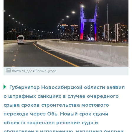
Фото Андрея Заржецкого
Губернатор Новосибирской области заявил
о штрафных санкциях в случае очередного
срыва сроков строительства мостового
перехода через Обь. Новый срок сдачи
объекта закреплен решение суда и
обязателен к исполнению, напомнил Андрей