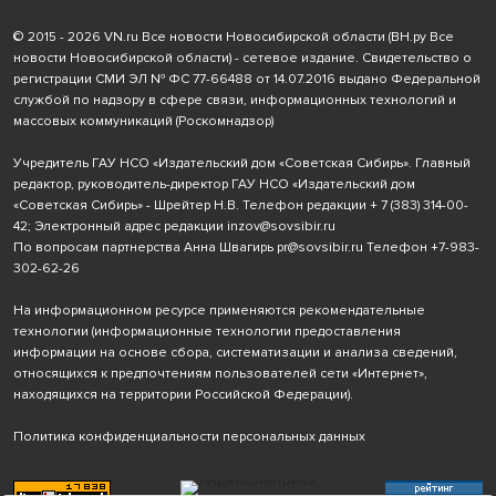
© 2015 - 2026 VN.ru Все новости Новосибирской области (ВН.ру Все
новости Новосибирской области) - сетевое издание. Свидетельство о
регистрации СМИ ЭЛ № ФС 77-66488 от 14.07.2016 выдано Федеральной
службой по надзору в сфере связи, информационных технологий и
массовых коммуникаций (Роскомнадзор)
Учредитель ГАУ НСО «Издательский дом «Советская Сибирь». Главный
редактор, руководитель-директор ГАУ НСО «Издательский дом
«Советская Сибирь» - Шрейтер Н.В. Телефон редакции
+ 7 (383) 314-00-
42
; Электронный адрес редакции
inzov@sovsibir.ru
По вопросам партнерства Анна Швагирь
pr@sovsibir.ru
Телефон
+7-983-
302-62-26
На информационном ресурсе применяются рекомендательные
технологии
(информационные технологии предоставления
информации на основе сбора, систематизации и анализа сведений,
относящихся к предпочтениям пользователей сети «Интернет»,
находящихся на территории Российской Федерации).
Политика конфиденциальности персональных данных