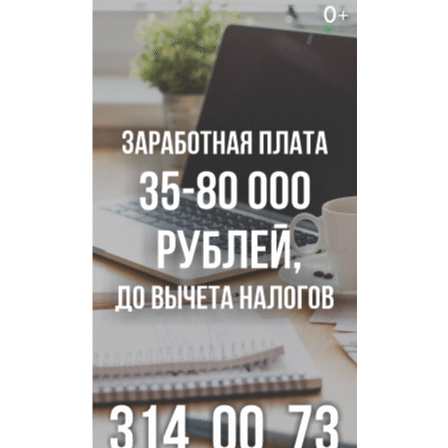
В Новосибирске осудили внука за продажу дедова ружья
псевдо-мигранту
В Новосибирске по КРТ сдали первую очередь
миниполиса «Фора»
О пустырях в центре Новосибирска из-за лимита
площади КРТ предупредили эксперты