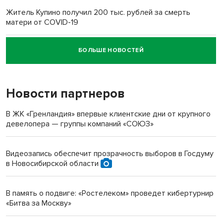
Житель Купино получил 200 тыс. рублей за смерть
матери от COVID-19
БОЛЬШЕ НОВОСТЕЙ
Новосибирский суд наказал водителя за смерть
пенсионерки на вокзале
Новости партнеров
«Мы живём на пастбище!»: в новосибирском селе лошади
терроризируют жителей
В ЖК «Гренландия» впервые клиентские дни от крупного
девелопера — группы компаний «СОЮЗ»
Инвалид получил условный срок за избиение врачей
протезом под Новосибирском
Видеозапись обеспечит прозрачность выборов в Госдуму
в Новосибирской области
Новосибирский преподаватель с женой вошли в топ-16
многодетных в России
В память о подвиге: «Ростелеком» проведет кибертурнир
«Битва за Москву»
Обновлённое отделение ВТБ открылось в Искитиме