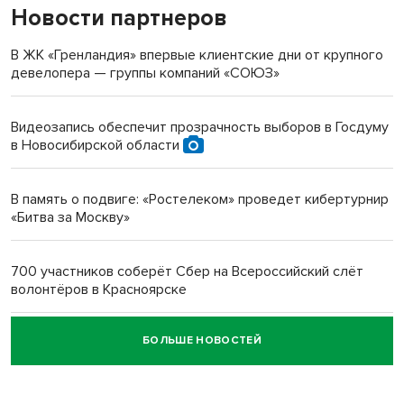
Новости партнеров
«Мы живём на пастбище!»: в новосибирском селе лошади
терроризируют жителей
В ЖК «Гренландия» впервые клиентские дни от крупного
девелопера — группы компаний «СОЮЗ»
Инвалид получил условный срок за избиение врачей
протезом под Новосибирском
Видеозапись обеспечит прозрачность выборов в Госдуму
в Новосибирской области
Новосибирский преподаватель с женой вошли в топ-16
многодетных в России
В память о подвиге: «Ростелеком» проведет кибертурнир
«Битва за Москву»
Обновлённое отделение ВТБ открылось в Искитиме
700 участников соберёт Сбер на Всероссийский слёт
волонтёров в Красноярске
БОЛЬШЕ НОВОСТЕЙ
Честный выбор: видеонаблюдение обеспечит
объективность результатов ЕДГ в Новосибирской
области