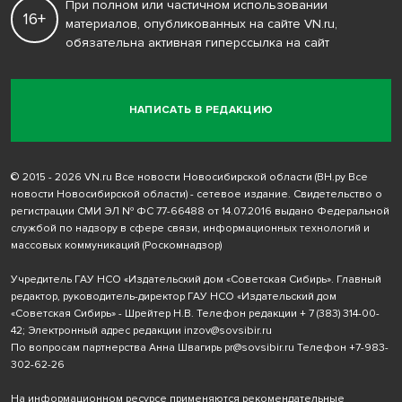
При полном или частичном использовании
16+
материалов, опубликованных на сайте VN.ru,
обязательна активная гиперссылка на сайт
НАПИСАТЬ В РЕДАКЦИЮ
© 2015 - 2026 VN.ru Все новости Новосибирской области (ВН.ру Все
новости Новосибирской области) - сетевое издание. Свидетельство о
регистрации СМИ ЭЛ № ФС 77-66488 от 14.07.2016 выдано Федеральной
службой по надзору в сфере связи, информационных технологий и
массовых коммуникаций (Роскомнадзор)
Учредитель ГАУ НСО «Издательский дом «Советская Сибирь». Главный
редактор, руководитель-директор ГАУ НСО «Издательский дом
«Советская Сибирь» - Шрейтер Н.В. Телефон редакции
+ 7 (383) 314-00-
42
; Электронный адрес редакции
inzov@sovsibir.ru
По вопросам партнерства Анна Швагирь
pr@sovsibir.ru
Телефон
+7-983-
302-62-26
На информационном ресурсе применяются рекомендательные