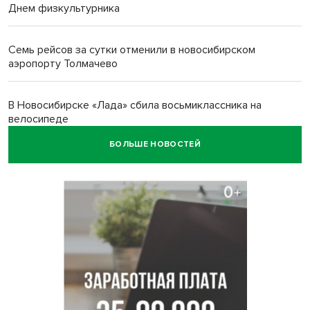
Днем физкультурника
Семь рейсов за сутки отменили в новосибирском
аэропорту Толмачево
В Новосибирске «Лада» сбила восьмиклассника на
велосипеде
БОЛЬШЕ НОВОСТЕЙ
Новосибирцам назвали точное количество выходных
дней на праздники в 2027 году
Годовалый ребёнок оказался заперт в автомобиле в
Новосибирске
Всем миром: жители новосибирской деревни помогли
найти пропавшего мальчика