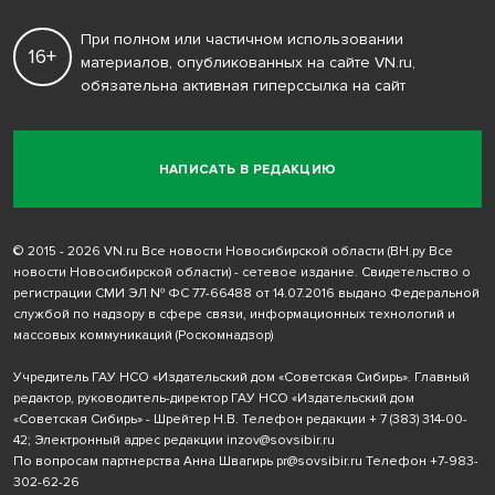
При полном или частичном использовании
16+
материалов, опубликованных на сайте VN.ru,
обязательна активная гиперссылка на сайт
НАПИСАТЬ В РЕДАКЦИЮ
© 2015 - 2026 VN.ru Все новости Новосибирской области (ВН.ру Все
новости Новосибирской области) - сетевое издание. Свидетельство о
регистрации СМИ ЭЛ № ФС 77-66488 от 14.07.2016 выдано Федеральной
службой по надзору в сфере связи, информационных технологий и
массовых коммуникаций (Роскомнадзор)
Учредитель ГАУ НСО «Издательский дом «Советская Сибирь». Главный
редактор, руководитель-директор ГАУ НСО «Издательский дом
«Советская Сибирь» - Шрейтер Н.В. Телефон редакции
+ 7 (383) 314-00-
42
; Электронный адрес редакции
inzov@sovsibir.ru
По вопросам партнерства Анна Швагирь
pr@sovsibir.ru
Телефон
+7-983-
302-62-26