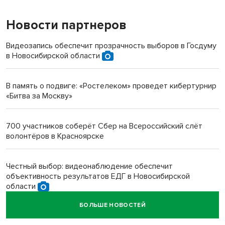
Новости партнеров
«Мы живём на пастбище!»: в новосибирском селе лошади
терроризируют жителей
Видеозапись обеспечит прозрачность выборов в Госдуму
в Новосибирской области
Инвалид получил условный срок за избиение врачей
протезом под Новосибирском
В память о подвиге: «Ростелеком» проведет кибертурнир
«Битва за Москву»
Новосибирский преподаватель с женой вошли в топ-16
многодетных в России
700 участников соберёт Сбер на Всероссийский слёт
волонтёров в Красноярске
Обновлённое отделение ВТБ открылось в Искитиме
Честный выбор: видеонаблюдение обеспечит
объективность результатов ЕДГ в Новосибирской
области
БОЛЬШЕ НОВОСТЕЙ
Кибертанки пошли в бой: «Ростелеком» объявляет