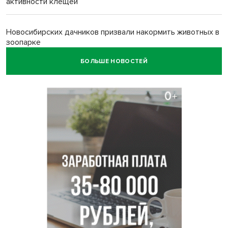
активности клещей
Новосибирских дачников призвали накормить животных в
зоопарке
БОЛЬШЕ НОВОСТЕЙ
Движение на три месяца ограничат на трассе
«Новосибирск - Ленинск-Кузнецкий»
Новосибирских школьников обязали кормить
морепродуктами с 1 сентября
Июль-2026 вошел в топ-6 самых жарких за все время
метеонаблюдений в Новосибирске
Секрет при выборе макарон раскрыла новосибирцам
эксперт Ольга Широкова