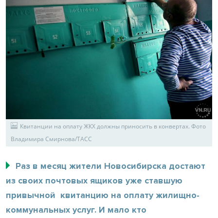
Квитанции на оплату ЖКХ должны приносить в конвертах. Фото
Владимира Смирнова/ТАСС
Раз в месяц жители Новосибирска достают
из своих почтовых ящиков уже ставшую
привычной квитанцию на оплату жилищно-
коммунальных услуг. И мало кто