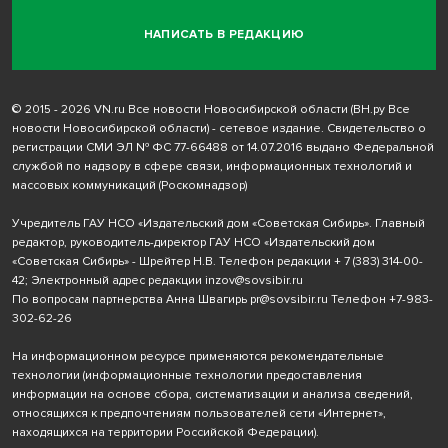
НАПИСАТЬ В РЕДАКЦИЮ
© 2015 - 2026 VN.ru Все новости Новосибирской области (ВН.ру Все
новости Новосибирской области) - сетевое издание. Свидетельство о
регистрации СМИ ЭЛ № ФС 77-66488 от 14.07.2016 выдано Федеральной
службой по надзору в сфере связи, информационных технологий и
массовых коммуникаций (Роскомнадзор)
Учредитель ГАУ НСО «Издательский дом «Советская Сибирь». Главный
редактор, руководитель-директор ГАУ НСО «Издательский дом
«Советская Сибирь» - Шрейтер Н.В. Телефон редакции
+ 7 (383) 314-00-
42
; Электронный адрес редакции
inzov@sovsibir.ru
По вопросам партнерства Анна Швагирь
pr@sovsibir.ru
Телефон
+7-983-
302-62-26
На информационном ресурсе применяются рекомендательные
технологии
(информационные технологии предоставления
информации на основе сбора, систематизации и анализа сведений,
относящихся к предпочтениям пользователей сети «Интернет»,
находящихся на территории Российской Федерации).