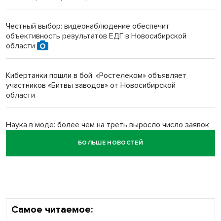
Инвалид получил условный срок за избиение врачей
протезом под Новосибирском
Честный выбор: видеонаблюдение обеспечит
объективность результатов ЕДГ в Новосибирской
Новосибирский преподаватель с женой вошли в топ-16
области
многодетных в России
Кибертанки пошли в бой: «Ростелеком» объявляет
Обновлённое отделение ВТБ открылось в Искитиме
участников «Битвы заводов» от Новосибирской
области
Наука в моде: более чем на треть выросло число заявок
на Научную премию Сбера 2026
БОЛЬШЕ НОВОСТЕЙ
Все профессии важны: «Ростелеком» подвел итоги
всероссийского флешмоба #явлияю
Самое читаемое: