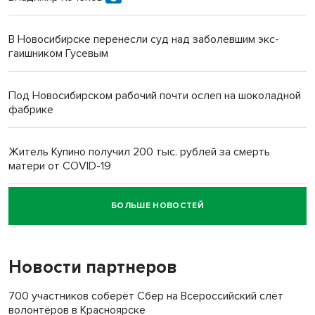
В Новосибирске перенесли суд над заболевшим экс-
гаишником Гусевым
Под Новосибирском рабочий почти ослеп на шоколадной
фабрике
Житель Купино получил 200 тыс. рублей за смерть
матери от COVID-19
БОЛЬШЕ НОВОСТЕЙ
Новосибирский суд наказал водителя за смерть
пенсионерки на вокзале
Новости партнеров
«Мы живём на пастбище!»: в новосибирском селе лошади
терроризируют жителей
700 участников соберёт Сбер на Всероссийский слёт
волонтёров в Красноярске