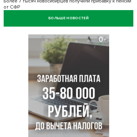
Более 7 тысяч новосибирцев получили прибавку к пенсии
от СФР
БОЛЬШЕ НОВОСТЕЙ
Ветеран СВО выявил рак на бесплатной диспансеризации
в Новосибирске
В Новосибирске сотрудница склада Ozon попыталась
вынести iPhone 17 под одеждой
Дело отравителя за убийство 14-летней давности
возобновили в Новосибирске
Подрядчика для ремонта подпорной стены на
Ипподромской ищут в Новосибирске