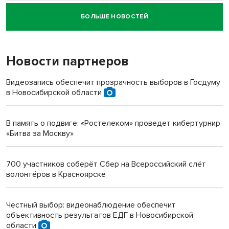
БОЛЬШЕ НОВОСТЕЙ
Новосибирский суд наказал водителя за смерть
пенсионерки на вокзале
Новости партнеров
«Мы живём на пастбище!»: в новосибирском селе лошади
терроризируют жителей
Видеозапись обеспечит прозрачность выборов в Госдуму
в Новосибирской области
Инвалид получил условный срок за избиение врачей
протезом под Новосибирском
В память о подвиге: «Ростелеком» проведет кибертурнир
«Битва за Москву»
Новосибирский преподаватель с женой вошли в топ-16
многодетных в России
700 участников соберёт Сбер на Всероссийский слёт
волонтёров в Красноярске
Обновлённое отделение ВТБ открылось в Искитиме
Честный выбор: видеонаблюдение обеспечит
объективность результатов ЕДГ в Новосибирской
области