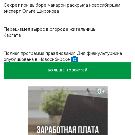
Секрет при выборе макарон раскрыла новосибирцам
эксперт Ольга Широкова
Перец-змея вырос в огороде жительницы
Каргата
Полная программа празднования Дня физкультурника
опубликована в Новосибирске
БОЛЬШЕ НОВОСТЕЙ
Прогноз погоды на 8-9 августа в Новосибирске сделали
синоптики
Площадки для контроля перегруза начали строить на
въездах в Новосибирск
Дольщики долгостроя на Титова в Новосибирске
получили ключи от квартир