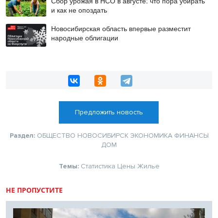
Сбор урожая в НСО в августе: что пора убирать
и как не опоздать
Новосибирская область впервые разместит
народные облигации
Предложить новость
Раздел:
ОБЩЕСТВО
НОВОСИБИРСК
ЭКОНОМИКА
ФИНАНСЫ
ДОМ
Темы:
Статистика
Цены
Жилье
НЕ ПРОПУСТИТЕ