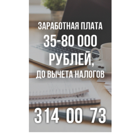
в аэропорту Норильска
500 литров ухи сварили новосибирцам на
Бугринском пляже
Под Новосибирском двое пострадали в ДТП с
перевернувшейся «ГАЗелью»