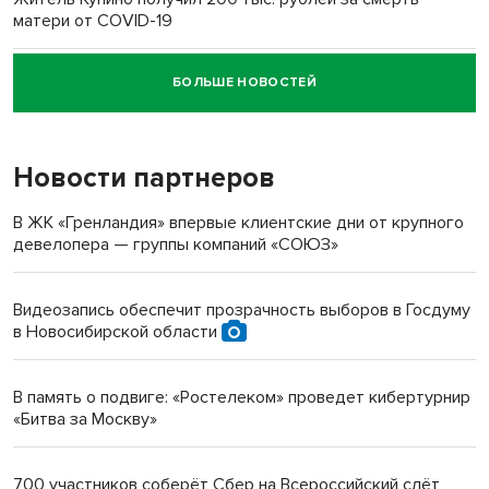
матери от COVID-19
БОЛЬШЕ НОВОСТЕЙ
Новосибирский суд наказал водителя за смерть
пенсионерки на вокзале
Новости партнеров
«Мы живём на пастбище!»: в новосибирском селе лошади
терроризируют жителей
В ЖК «Гренландия» впервые клиентские дни от крупного
девелопера — группы компаний «СОЮЗ»
Инвалид получил условный срок за избиение врачей
протезом под Новосибирском
Видеозапись обеспечит прозрачность выборов в Госдуму
в Новосибирской области
Новосибирский преподаватель с женой вошли в топ-16
многодетных в России
В память о подвиге: «Ростелеком» проведет кибертурнир
«Битва за Москву»
Обновлённое отделение ВТБ открылось в Искитиме
700 участников соберёт Сбер на Всероссийский слёт