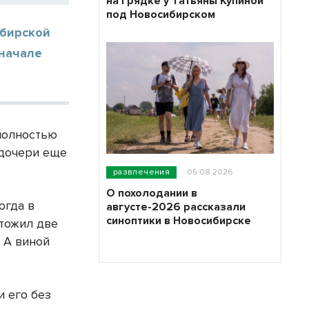
на грядке у Татьяны Купиной
под Новосибирском
ибирской
 начале
полностью
дочери еще
развлечения
05.08.2026
О похолодании в
огда в
августе-2026 рассказали
синоптики в Новосибирске
тожил две
 А виной
и его без