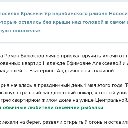
поселка Красный Яр Барабинского района Новос
оторые остались без крыши над головой в самом
нуют новоселье.
на Роман Булюктов лично приехал вручить ключи от 
ованных квартир Надежде Ефимовне Алексеевой и 
радавшей — Екатерины Андрияновны Толчиной.
ория началась в праздничный день 1 мая этого года. Т
пыхнул страшный ландшафтный пожар, который унич
 трехквартирном жилом доме на улице Центральной.
и обычные любители весенней рыбалки
.
иехали на берег, развели открытый огонь и оставил