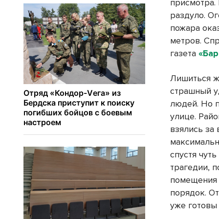
присмотра.
раздуло. О
пожара ока
метров. Спр
газета
«Бар
Лишиться ж
страшный у
людей. Но 
улице. Рай
взялись за
максимально
спустя чут
трагедии, 
помещения 
порядок. О
уже готовы 