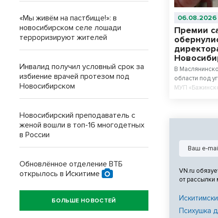
«Мы живём на пастбище!»: в
06.08.2026
новосибирском селе лошади
Премии с
терроризируют жителей
обернули
директор
Новосиби
Инвалид получил условный срок за
В Маслянинск
избиение врачей протезом под
области под у
Новосибирском
МУП «Бажинско
себе.
Новосибирский преподаватель с
женой вошли в топ-16 многодетных
в России
Обновлённое отделение ВТБ
VN.ru обязуе
открылось в Искитиме
от рассылки
Искитимски
БОЛЬШЕ НОВОСТЕЙ
Психушка д