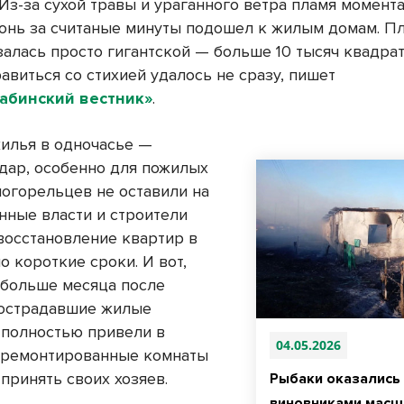
 Из-за сухой травы и ураганного ветра пламя момент
гонь за считаные минуты подошел к жилым домам. П
залась просто гигантской — больше 10 тысяч квадра
авиться со стихией удалось не сразу, пишет
абинский вестник»
.
илья в одночасье —
дар, особенно для пожилых
погорельцев не оставили на
онные власти и строители
 восстановление квартир в
 короткие сроки. И вот,
ь больше месяца после
пострадавшие жилые
полностью привели в
04.05.2026
тремонтированные комнаты
принять своих хозяев.
Рыбаки оказались
виновниками масш