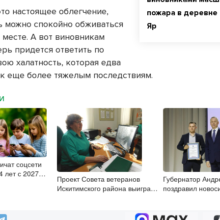
это настоящее облегчение,
пожара в деревне
ь можно спокойно обживаться
Яр
 месте. А вот виновникам
ерь придется ответить по
вою халатность, которая едва
 к еще более тяжелым последствиям.
МИ
ничат соцсети
4 лет с 2027
Проект Совета ветеранов
Губернатор Андр
Искитимского района выиграл
поздравил новос
грант Новосибирской области
строителей с
профессиональ
праздником