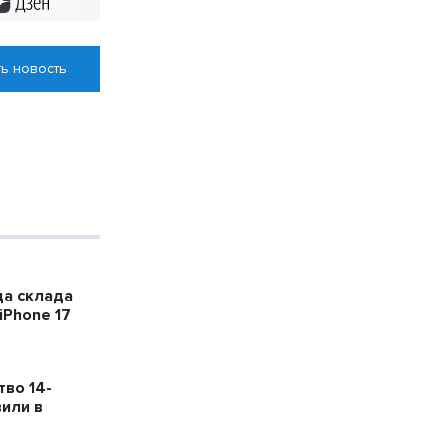
ь новость
ца склада
iPhone 17
тво 14-
или в