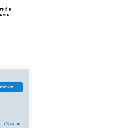
гиб в
ом в
 за Уралом