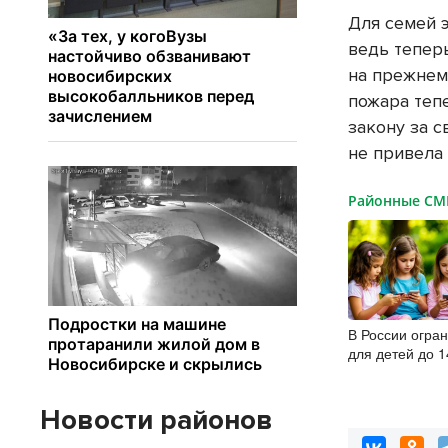
Для семей 
ведь тепер
на прежнем
пожара теп
закону за с
не привела
Районные С
В России огра
для детей до 1
года
Новости районов