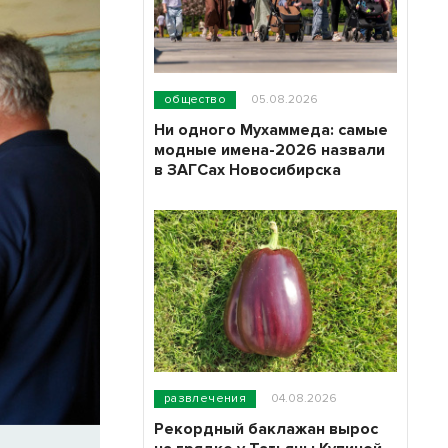
общество
05.08.2026
Ни одного Мухаммеда: самые
модные имена-2026 назвали
в ЗАГСах Новосибирска
развлечения
04.08.2026
Рекордный баклажан вырос