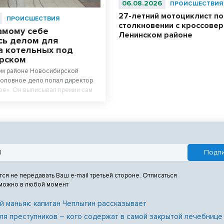
06.08.2026
ПРОИСШЕСТВИЯ
27-летний мотоциклист по
ПРОИСШЕСТВИЯ
столкновении с кроссовер
амому себе
Ленинском районе
сь делом для
а котельных под
рском
ом районе Новосибирской
головное дело попал директор
е». Он выписывал премии сам
тся не передавать Ваш e-mail третьей стороне. Отписаться
 можно в любой момент
й маньяк: капитан Чеплыгин рассказывает
ля преступников – кого содержат в самой закрытой лечебнице