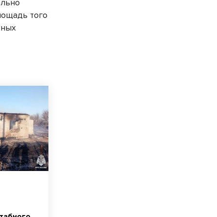
ально
лощадь того
тных
табного