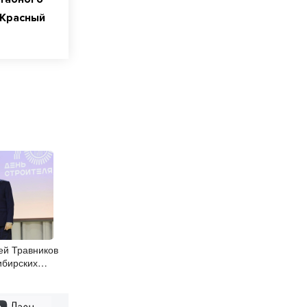
 Красный
ей Травников
ибирских
ным
Дзен