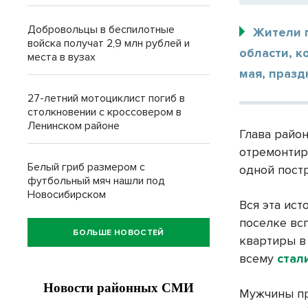
Добровольцы в беспилотные
Жители 
войска получат 2,9 млн рублей и
области, к
места в вузах
мая, празд
27-летний мотоциклист погиб в
столкновении с кроссовером в
Ленинском районе
Глава райо
отремонтир
Белый гриб размером с
одной пост
футбольный мяч нашли под
Новосибирском
Вся эта ист
поселке вс
БОЛЬШЕ НОВОСТЕЙ
квартиры в
всему
стал
Мужчины пр