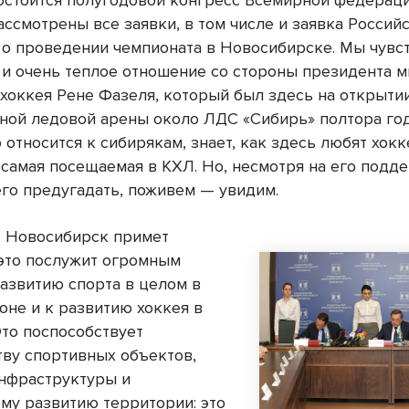
остоится полугодовой конгресс Всемирной федераци
ассмотрены все заявки, в том числе и заявка Россий
о проведении чемпионата в Новосибирске. Мы чувс
 и очень теплое отношение со стороны президента 
хоккея Рене Фазеля, который был здесь на открыти
ной ледовой арены около ЛДС «Сибирь» полтора год
 относится к сибирякам, знает, как здесь любят хокк
 самая посещаемая в КХЛ. Но, несмотря на его подде
его предугадать, поживем — увидим.
е Новосибирск примет
 это послужит огромным
развитию спорта в целом в
оне и к развитию хоккея в
Это поспособствует
тву спортивных объектов,
нфраструктуры и
му развитию территории: это