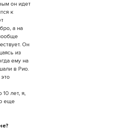
рым он идет
тся к
ет
бро, а на
 вообще
ествует. Он
щаясь из
огда ему на
али в Рио.
 это
10 лет, я,
го еще
не?