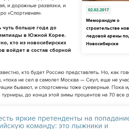
ая, и дорожные развязки, и
02.02.2017
тро «Спортивная».
Меморандум о
 чуть больше года до
строительстве но
импиады в Южной Корее.
ледовой арены по
но, кто из новосибирских
Новосибирске
в войдет в состав сборной
вестно, кто будет Россию представлять. Но, как го
, «пока не сел в самолет Москва — Сеул, еще не уча
уации бывают, и спортсмены тоже суеверные. Пока и
 турниры, до конца этой зимы процентов на 70 все 
 есть яркие претенденты на попадани
ийскую команду: это лыжники и