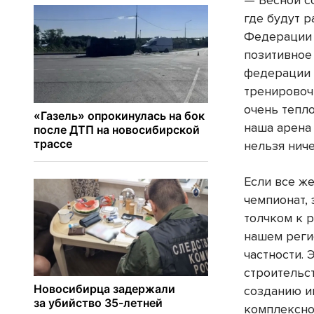
— Весной с
где будут р
Федерации 
позитивное
федерации 
тренировоч
очень тепло
наша арена
нельзя нич
Если все ж
чемпионат,
толчком к 
нашем реги
частности. 
строительс
созданию и
комплексно