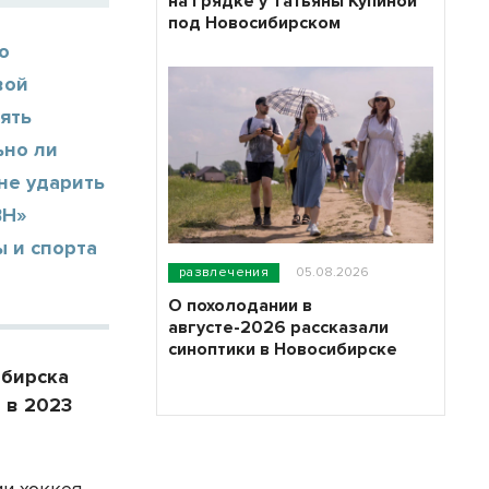
на грядке у Татьяны Купиной
под Новосибирском
о
вой
ять
ьно ли
не ударить
ВН»
 и спорта
развлечения
05.08.2026
О похолодании в
августе-2026 рассказали
синоптики в Новосибирске
ибирска
 в 2023