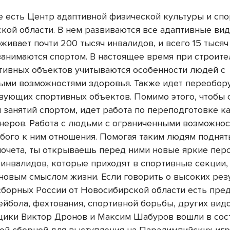
е есть Центр адаптивной физической культуры и спо
кой области. В нем развиваются все адаптивные вид
живает почти 200 тысяч инвалидов, и всего 15 тысяч 
занимаются спортом. В настоящее время при строите
тивных объектов учитываются особенности людей с
ыми возможностями здоровья. Также идет переобор
вующих спортивных объектов. Помимо этого, чтобы 
я занятий спортом, идет работа по переподготовке к
енеров. Работа с людьми с ограниченными возможно
обого к ним отношения. Помогая таким людям поднят
почета, ты открываешь перед ними новые яркие пер
 инвалидов, которые приходят в спортивные секции,
новым смыслом жизни. Если говорить о высоких резу
 сборных России от Новосибирской области есть пре
ейбола, фехтования, спортивной борьбы, других видо
ики Виктор Дронов и Максим Шабуров вошли в сос