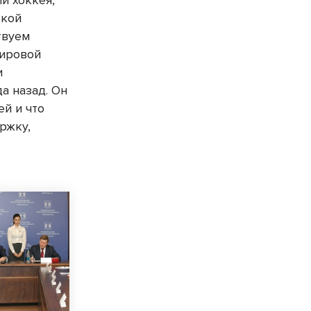
и хоккея,
ской
твуем
мировой
и
а назад. Он
ей и что
ржку,