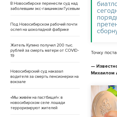
биатл
В Новосибирске перенесли суд над
заболевшим экс-гаишником Гусевым
сегод
поряд
прете
Под Новосибирском рабочий почти
ослеп на шоколадной фабрике
сборн
Житель Купино получил 200 тыс.
рублей за смерть матери от COVID-
Точку пост
19
— Известно
Новосибирский суд наказал
Михаилом 
водителя за смерть пенсионерки на
вокзале
«Мы живём на пастбище!»: в
новосибирском селе лошади
терроризируют жителей