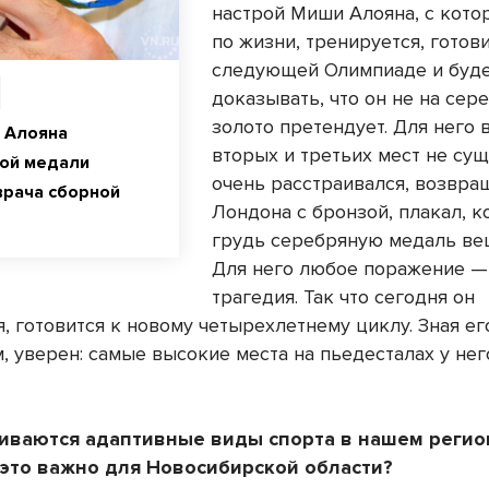
настрой Миши Алояна, с кото
по жизни, тренируется, готови
следующей Олимпиаде и буд
доказывать, что он не на сере
золото претендует. Для него
 Алояна
вторых и третьих мест не сущ
ой медали
очень расстраивался, возвра
врача сборной
Лондона с бронзой, плакал, к
грудь серебряную медаль веш
Для него любое поражение —
трагедия. Так что сегодня он
, готовится к новому четырехлетнему циклу. Зная его 
м, уверен: самые высокие места на пьедесталах у не
виваются адаптивные виды спорта в нашем регио
 это важно для Новосибирской области?