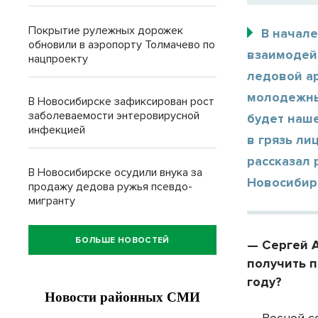
Покрытие рулежных дорожек
В начал
обновили в аэропорту Толмачево по
взаимодейс
нацпроекту
ледовой ар
молодежны
В Новосибирске зафиксирован рост
заболеваемости энтеровирусной
будет наше
инфекцией
в грязь ли
рассказал
В Новосибирске осудили внука за
Новосибир
продажу дедова ружья псевдо-
мигранту
БОЛЬШЕ НОВОСТЕЙ
— Сергей 
получить 
году?