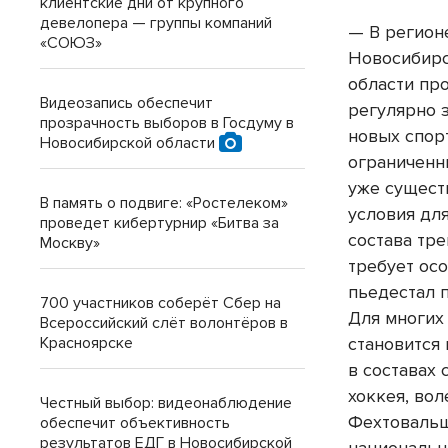
клиентские дни от крупного
девелопера — группы компаний
— В регион
«СОЮЗ»
Новосибирс
области про
Видеозапись обеспечит
регулярно 
прозрачность выборов в Госдуму в
новых спор
Новосибирской области
ограниченн
уже сущест
В память о подвиге: «Ростелеком»
условия дл
проведет кибертурнир «Битва за
состава тр
Москву»
требует ос
пьедестал 
700 участников соберёт Сбер на
Для многих
Всероссийский слёт волонтёров в
Красноярске
становится 
в составах
хоккея, вол
Честный выбор: видеонаблюдение
Фехтовальщ
обеспечит объективность
результатов ЕДГ в Новосибирской