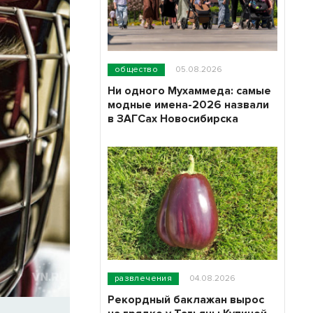
общество
05.08.2026
Ни одного Мухаммеда: самые
модные имена-2026 назвали
в ЗАГСах Новосибирска
развлечения
04.08.2026
Рекордный баклажан вырос