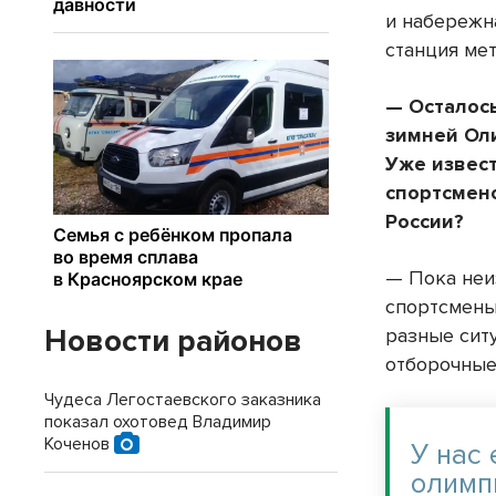
и набережн
станция ме
— Осталось
зимней Ол
Уже извест
спортсмено
России?
— Пока неиз
спорт­смены
Новости районов
разные сит
отборочные
Чудеса Легостаевского заказника
показал охотовед Владимир
Коченов
У нас
олимп