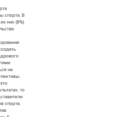
рта
ы спорта. В
из них (8%)
льстве
удование
создать
адрового
стями
ься на
спективы.
 это
льтатах, то
дставители
в спорта.
тав