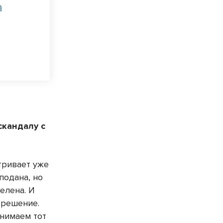
а
скандалу с
тривает уже
подана, но
елена. И
 решение.
онимаем тот