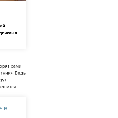
вой
дписан в
ворят сами
стник». Ведь
дут
решится.
е в