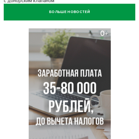
с донорским клапаном
БОЛЬШЕ НОВОСТЕЙ
Более тысячи новосибирцев открыли День
физкультурника на набережной
Губернатор Андрей Травников подравил новосибирцев с
Днем физкультурника
Семь рейсов за сутки отменили в новосибирском
аэропорту Толмачево
В Новосибирске «Лада» сбила восьмиклассника на
велосипеде