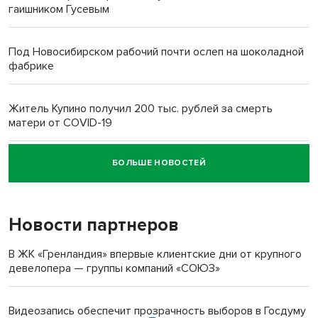
гаишником Гусевым
Под Новосибирском рабочий почти ослеп на шоколадной
фабрике
Житель Купино получил 200 тыс. рублей за смерть
матери от COVID-19
БОЛЬШЕ НОВОСТЕЙ
Новосибирский суд наказал водителя за смерть
пенсионерки на вокзале
Новости партнеров
«Мы живём на пастбище!»: в новосибирском селе лошади
терроризируют жителей
В ЖК «Гренландия» впервые клиентские дни от крупного
девелопера — группы компаний «СОЮЗ»
Инвалид получил условный срок за избиение врачей
протезом под Новосибирском
Видеозапись обеспечит прозрачность выборов в Госдуму