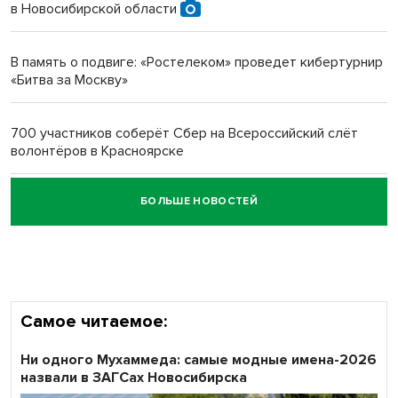
в Новосибирской области
Новосибирский преподаватель с женой вошли в топ-16
многодетных в России
В память о подвиге: «Ростелеком» проведет кибертурнир
«Битва за Москву»
Обновлённое отделение ВТБ открылось в Искитиме
700 участников соберёт Сбер на Всероссийский слёт
волонтёров в Красноярске
БОЛЬШЕ НОВОСТЕЙ
Честный выбор: видеонаблюдение обеспечит
объективность результатов ЕДГ в Новосибирской
области
Самое читаемое:
Ни одного Мухаммеда: самые модные имена-2026
назвали в ЗАГСах Новосибирска