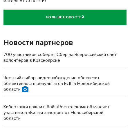
матери от COVID-19
БОЛЬШЕ НОВОСТЕЙ
Новосибирский суд наказал водителя за смерть
пенсионерки на вокзале
Новости партнеров
«Мы живём на пастбище!»: в новосибирском селе лошади
терроризируют жителей
700 участников соберёт Сбер на Всероссийский слёт
волонтёров в Красноярске
Инвалид получил условный срок за избиение врачей
протезом под Новосибирском
Честный выбор: видеонаблюдение обеспечит
объективность результатов ЕДГ в Новосибирской
Новосибирский преподаватель с женой вошли в топ-16
области
многодетных в России
Кибертанки пошли в бой: «Ростелеком» объявляет
Обновлённое отделение ВТБ открылось в Искитиме
участников «Битвы заводов» от Новосибирской
области