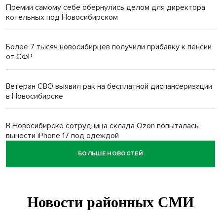
Премии самому себе обернулись делом для директора
котельных под Новосибирском
Более 7 тысяч новосибирцев получили прибавку к пенсии
от СФР
Ветеран СВО выявил рак на бесплатной диспансеризации
в Новосибирске
В Новосибирске сотрудница склада Ozon попыталась
вынести iPhone 17 под одеждой
БОЛЬШЕ НОВОСТЕЙ
Дело отравителя за убийство 14-летней давности
возобновили в Новосибирске
Подрядчика для ремонта подпорной стены на
Ипподромской ищут в Новосибирске