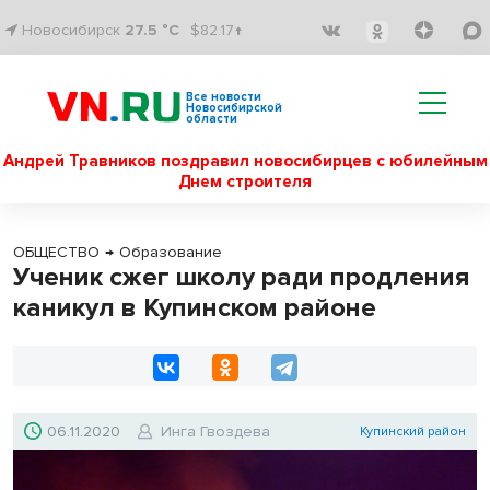
Новосибирск
27.5 °C
$82.17↑
Все новости
Новосибирской
области
Андрей Травников поздравил новосибирцев с юбилейным
Днем строителя
ОБЩЕСТВО
→
Образование
Ученик сжег школу ради продления
каникул в Купинском районе
06.11.2020
Инга Гвоздева
Купинский район