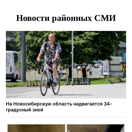
выплаты адвокат из Черепаново
Андрей Травников поздравил новосибирцев с
юбилейным Днем строителя
Ученики новосибирского лицея победили в
Международной олимпиаде по ИИ
Остановку электричек о.п. Радуга Сибири начали строить
в Новосибирске