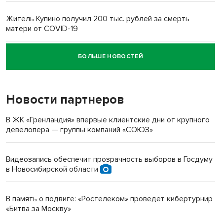
Житель Купино получил 200 тыс. рублей за смерть
матери от COVID-19
БОЛЬШЕ НОВОСТЕЙ
Новосибирский суд наказал водителя за смерть
пенсионерки на вокзале
Новости партнеров
«Мы живём на пастбище!»: в новосибирском селе лошади
терроризируют жителей
В ЖК «Гренландия» впервые клиентские дни от крупного
девелопера — группы компаний «СОЮЗ»
Инвалид получил условный срок за избиение врачей
протезом под Новосибирском
Видеозапись обеспечит прозрачность выборов в Госдуму
в Новосибирской области
Новосибирский преподаватель с женой вошли в топ-16
многодетных в России
В память о подвиге: «Ростелеком» проведет кибертурнир
«Битва за Москву»
Обновлённое отделение ВТБ открылось в Искитиме