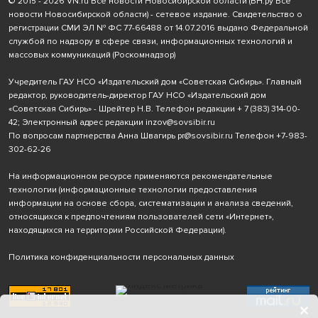
© 2015 - 2026 VN.ru Все новости Новосибирской области (ВН.ру Все
новости Новосибирской области) - сетевое издание. Свидетельство о
регистрации СМИ ЭЛ № ФС 77-66488 от 14.07.2016 выдано Федеральной
службой по надзору в сфере связи, информационных технологий и
массовых коммуникаций (Роскомнадзор)
Учредитель ГАУ НСО «Издательский дом «Советская Сибирь». Главный
редактор, руководитель-директор ГАУ НСО «Издательский дом
«Советская Сибирь» - Шрейтер Н.В. Телефон редакции
+ 7 (383) 314-00-
42
; Электронный адрес редакции
inzov@sovsibir.ru
По вопросам партнерства Анна Швагирь
pr@sovsibir.ru
Телефон
+7-983-
302-62-26
На информационном ресурсе применяются рекомендательные
технологии
(информационные технологии предоставления
информации на основе сбора, систематизации и анализа сведений,
относящихся к предпочтениям пользователей сети «Интернет»,
находящихся на территории Российской Федерации).
Политика конфиденциальности персональных данных