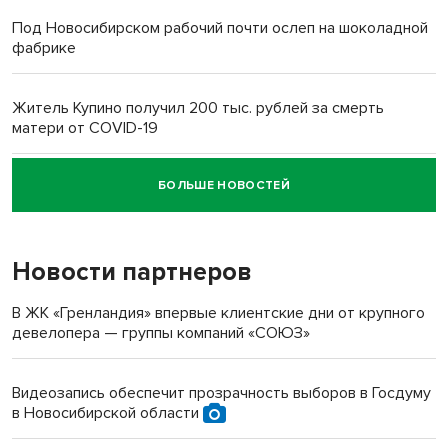
Под Новосибирском рабочий почти ослеп на шоколадной
фабрике
Житель Купино получил 200 тыс. рублей за смерть
матери от COVID-19
БОЛЬШЕ НОВОСТЕЙ
Новосибирский суд наказал водителя за смерть
пенсионерки на вокзале
Новости партнеров
«Мы живём на пастбище!»: в новосибирском селе лошади
терроризируют жителей
В ЖК «Гренландия» впервые клиентские дни от крупного
девелопера — группы компаний «СОЮЗ»
Инвалид получил условный срок за избиение врачей
протезом под Новосибирском
Видеозапись обеспечит прозрачность выборов в Госдуму
в Новосибирской области
Новосибирский преподаватель с женой вошли в топ-16