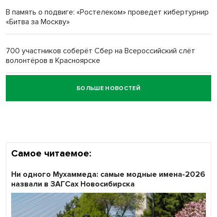
многодетных в России
В память о подвиге: «Ростелеком» проведет кибертурнир
«Битва за Москву»
Обновлённое отделение ВТБ открылось в Искитиме
700 участников соберёт Сбер на Всероссийский слёт
волонтёров в Красноярске
БОЛЬШЕ НОВОСТЕЙ
Честный выбор: видеонаблюдение обеспечит
объективность результатов ЕДГ в Новосибирской
области
Самое читаемое:
Ни одного Мухаммеда: самые модные имена-2026
назвали в ЗАГСах Новосибирска