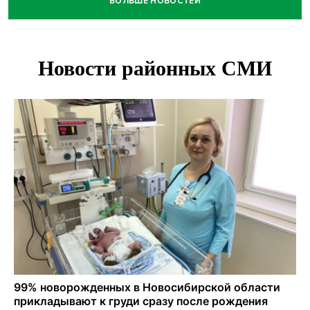
БОЛЬШЕ НОВОСТЕЙ
Под Новосибирском водитель авто выжил в
столкновении с поездом
В Новосибирске Роспотребнадзор изъял из продажи 1,4
тонны опасного мяса
Два миллиона на покупку авто получат 28 семей в
Новосибирской области
В Новосибирской области больше тысячи человек
пострадали в ДТП