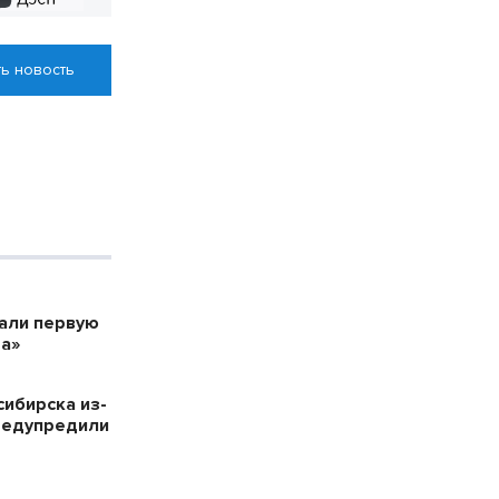
ь новость
дали первую
а»
сибирска из-
редупредили