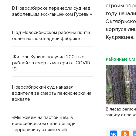
строим обр
В Новосибирске перенесли суд над
году начал
заболевшим экс-гаишником Гусевым
Октябрьско
корпуса ли
Под Новосибирском рабочий почти
Кудрявцев.
ослеп на шоколадной фабрике
Житель Купино получил 200 тыс.
Районные С
рублей за смерть матери от COVID-
19
Новосибирский суд наказал
водителя за смерть пенсионерки на
вокзале
В лесах регио
защиту от пож
«Мы живём на пастбище!»: в
за порядком в
новосибирском селе лошади
сезона
терроризируют жителей