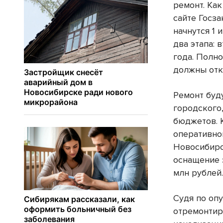
ремонт. Как
сайте Госз
начнутся 1 
два этапа: 
года. Полн
должны откр
Ремонт буд
городского
бюджетов. 
оперативно
Новосибирс
оснащение 
млн рублей
Судя по оп
отремонтир