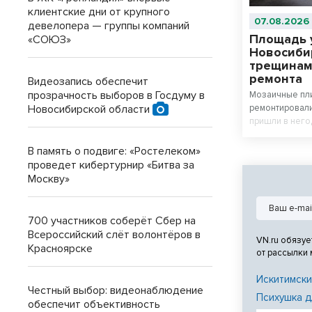
клиентские дни от крупного
07.08.2026
девелопера — группы компаний
Площадь 
«СОЮЗ»
Новосиби
трещинам
ремонта
Видеозапись обеспечит
прозрачность выборов в Госдуму в
Мозаичные пли
Новосибирской области
ремонтировали
пришли в него
завершения р
внешним видо
В память о подвиге: «Ростелеком»
проведет кибертурнир «Битва за
Москву»
700 участников соберёт Сбер на
Всероссийский слёт волонтёров в
VN.ru обязуе
Красноярске
от рассылки
Искитимски
Честный выбор: видеонаблюдение
Психушка д
обеспечит объективность