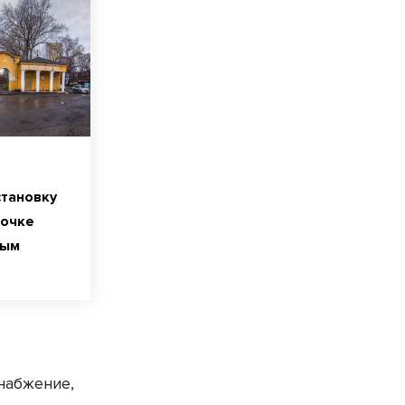
становку
точке
ным
набжение,