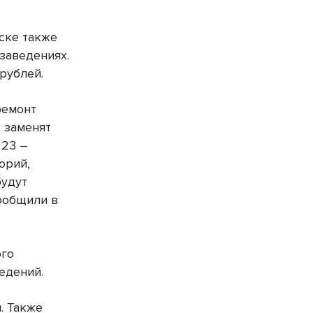
ске также
заведениях.
рублей.
ремонт
х заменят
 23 –
орий,
будут
ообщили в
ого
едений.
. Также