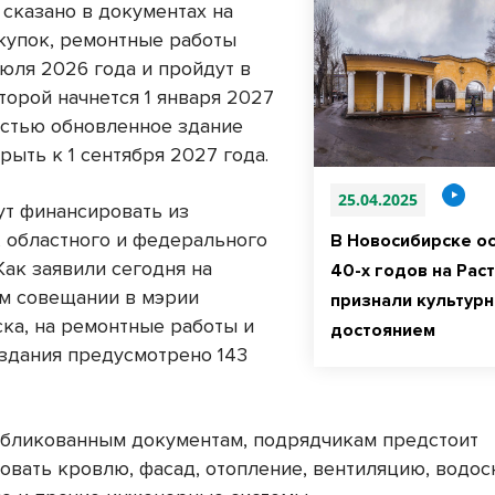
 сказано в документах на
акупок, ремонтные работы
июля 2026 года и пройдут в
второй начнется 1 января 2027
остью обновленное здание
ыть к 1 сентября 2027 года.
25.04.2025
ут финансировать из
, областного и федерального
В Новосибирске о
Как заявили сегодня на
40-х годов на Рас
м совещании в мэрии
признали культур
ка, на ремонтные работы и
достоянием
здания предусмотрено 143
.
убликованным документам, подрядчикам предстоит
овать кровлю, фасад, отопление, вентиляцию, водос