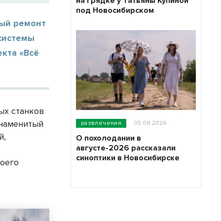
на грядке у Татьяны Купиной
под Новосибирском
ный ремонт
 системы
кта «Всё
ых станков
Знаменитый
развлечения
05.08.2026
й,
О похолодании в
августе-2026 рассказали
синоптики в Новосибирске
воего