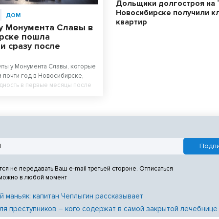
Дольщики долгостроя на 
Новосибирске получили к
ДОМ
квартир
у Монумента Славы в
рске пошла
и сразу после
ты у Монумента Славы, которые
 почти год в Новосибирске,
дность в первые месяцы после
абот. Новосибирцы возмущены
м площади перед Вечным огнем.
тся не передавать Ваш e-mail третьей стороне. Отписаться
 можно в любой момент
й маньяк: капитан Чеплыгин рассказывает
ля преступников – кого содержат в самой закрытой лечебнице