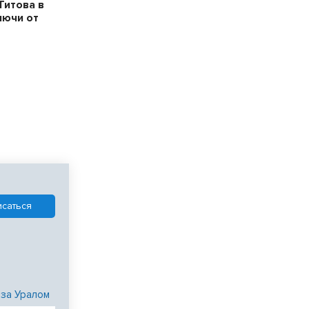
Титова в
лючи от
 за Уралом