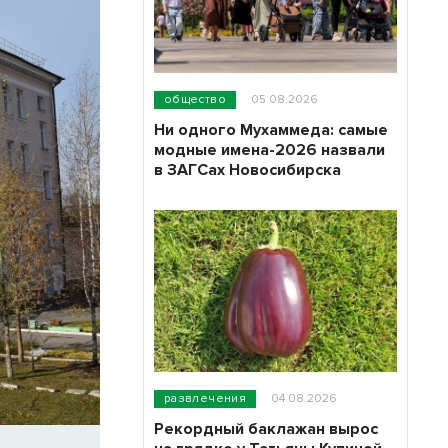
общество
05.08.2026
Ни одного Мухаммеда: самые
модные имена-2026 назвали
в ЗАГСах Новосибирска
развлечения
04.08.2026
Рекордный баклажан вырос