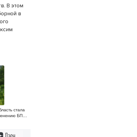
в. В этом
борной в
ого
аксим
бласть стала
менению БПЛА
ом контроле
Дзен