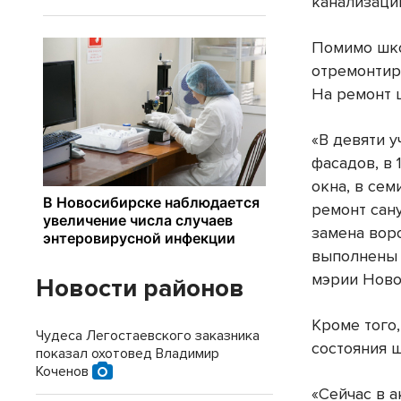
канализаци
Помимо шко
отремонтир
На ремонт 
«В девяти 
фасадов, в 
окна, в се
ремонт сан
замена вор
выполнены 
мэрии Ново
Новости районов
Кроме того
Чудеса Легостаевского заказника
состояния 
показал охотовед Владимир
Коченов
«Сейчас в а