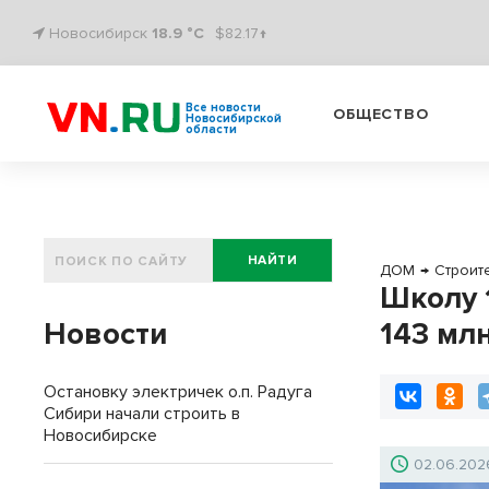
Новосибирск
18.9 °C
$82.17↑
Все новости
ОБЩЕСТВО
Новосибирской
области
НАЙТИ
ДОМ
→
Строит
Школу 
Новости
143 мл
Остановку электричек о.п. Радуга
Сибири начали строить в
Новосибирске
02.06.202