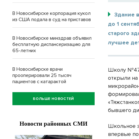
В Новосибирске корпорация кукол
Здание 
из США подала в суд на приставов
до 1 сентя
старого з
В Новосибирске минздрав объявил
лучшее де
бесплатную диспансеризацию для
65-летних
В Новосибирске врачи
Школу №47 
прооперировали 25 тысяч
открыли на
пациентов с катарактой
микрорайон
формировал
БОЛЬШЕ НОВОСТЕЙ
«Тяжстанко
бывшего ди
Школьное з
впервые по