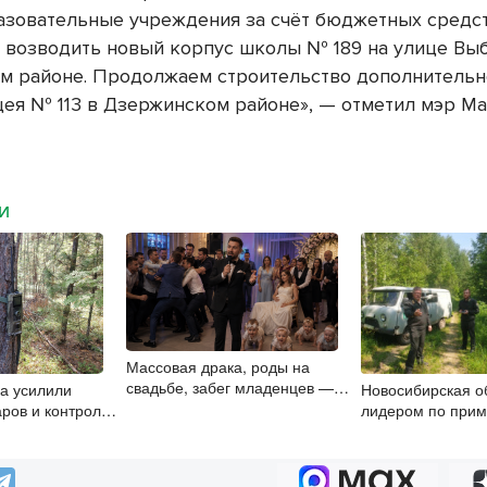
азовательные учреждения за счёт бюджетных средст
и возводить новый корпус школы № 189 на улице Вы
м районе. Продолжаем строительство дополнительн
цея № 113 в Дзержинском районе», — отметил мэр М
МИ
Массовая драка, роды на
свадьбе, забег младенцев —
на усилили
Новосибирская о
ведущие из Новосибирска
аров и контроль
лидером по при
рассказали о происшествиях
 период грибного
в природоохранн
на мероприятиях