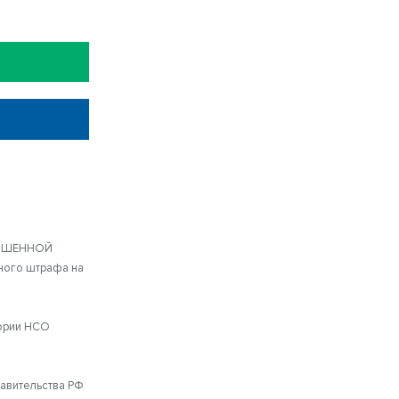
ОВЫШЕННОЙ
ного штрафа на
тории НСО
авительства РФ