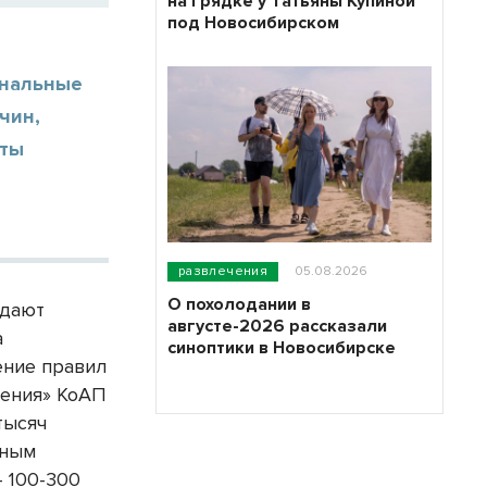
на грядке у Татьяны Купиной
под Новосибирском
ональные
чин,
сты
развлечения
05.08.2026
О похолодании в
юдают
августе-2026 рассказали
а
синоптики в Новосибирске
ение правил
вения» КоАП
тысяч
ьным
 100-300