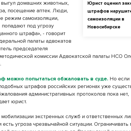
, выгул домашних животных,
Юрист оценил зак
ра, посещение аптек. Люди,
штрафов нарушит
е режим самоизоляции,
самоизоляции в
, попадают под угрозу
Новосибирске
анного штрафа», - говорит
деральной палаты адвокатов
итель председателя
методической комиссии Адвокатской палаты НСО Ол
.
аф можно попытаться обжаловать в суде.
Но если 
подобных штрафов российских регионах уже существ
бжалования административных протоколов пока нет,
ает юрист.
 мобилизации экстренных служб и ответственных лиц
и есть угроза чрезвычайной ситуации. Ограничивать 