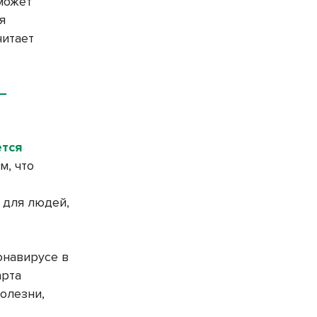
может
я
читает
 –
ется
м, что
 для людей,
онавирусе в
арта
олезни,