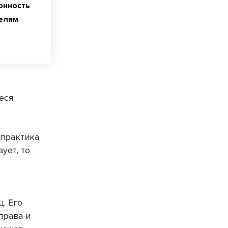
онность
елям
еся
практика
ует, то
. Его
права и