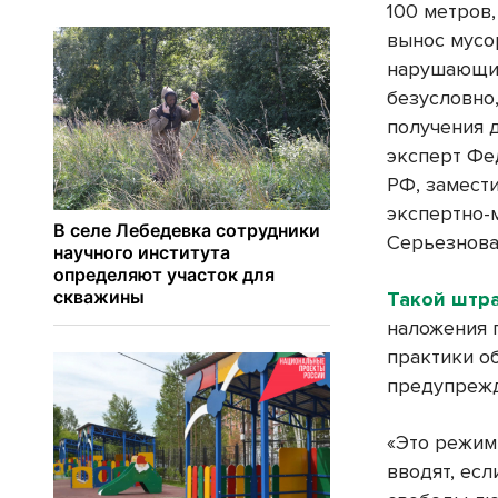
100 метров
вынос мусо
нарушающи
безусловно
получения д
эксперт Фе
РФ, замест
экспертно-
Серьезнова
Такой штр
наложения 
практики о
предупрежд
«Это режим
вводят, есл