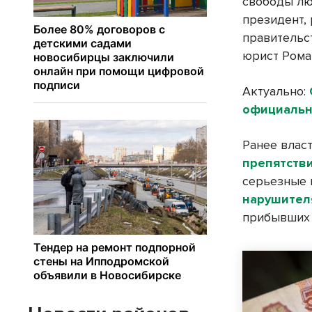
свободы лю
президент,
правительс
юрист Рома
Актуально:
официальн
Ранее влас
препятств
серьезные 
нарушител
прибывших 