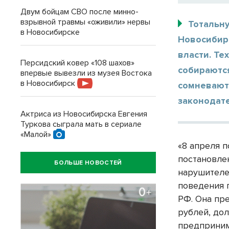
Двум бойцам СВО после минно-
взрывной травмы «оживили» нервы
Тотальну
в Новосибирске
Новосибир
власти. Те
Персидский ковер «108 шахов»
собираютс
впервые вывезли из музея Востока
в Новосибирск
сомневают
законодат
Актриса из Новосибирска Евгения
Туркова сыграла мать в сериале
«Малой»
«8 апреля 
постановле
БОЛЬШЕ НОВОСТЕЙ
нарушителе
поведения 
РФ. Она пр
рублей, до
предприним