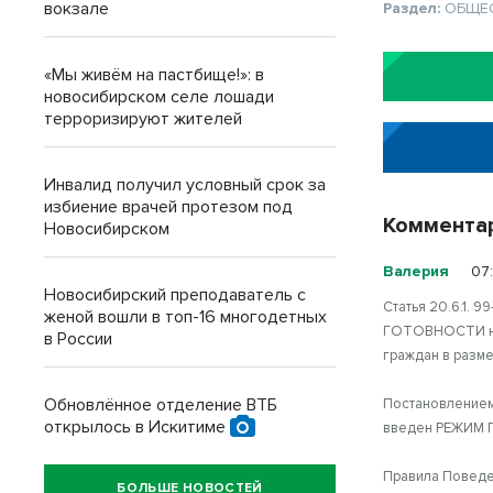
вокзале
Раздел:
ОБЩЕ
«Мы живём на пастбище!»: в
новосибирском селе лошади
терроризируют жителей
Инвалид получил условный срок за
избиение врачей протезом под
Коммента
Новосибирском
Валерия
07
Новосибирский преподаватель с
Статья 20.6.1
женой вошли в топ-16 многодетных
ГОТОВНОСТИ на 
в России
граждан в разме
Обновлённое отделение ВТБ
Постановлением
открылось в Искитиме
введен РЕЖИМ
Правила Поведе
БОЛЬШЕ НОВОСТЕЙ