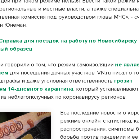
дей при таком режиме нельзя. Ввести такой режим 
 региональные и местные власти, а также специальна
твенная комиссия под руководством главы МЧС», - с
н Юнеман.
Справка для поездок на работу по Новосибирску
ый образец
ти говорили о том, что режим самоизоляции
не явля
ием
для посещения дачных участков. VN.ru писал о то
штрафы и даже уголовная ответственность
грозит
ям 14-дневного карантина
, который устанавливают
из неблагополучных по коронавирусу регионов.
Все последние новости о кор
режиме онлайн: статистика, к
распространения, симптомы б
борьба против пандемии и ее