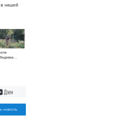
 в нашей
селе
бедевка
трудники
учного
ститута
ределяют
сток для
важины
Дзен
ь новость