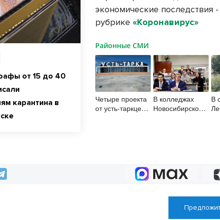
экономические последствия -
рубрике
«Коронавирус»
Районные СМИ
афы от 15 до 40
исали
В 
Четыре проекта
В колледжах
ям карантина в
Ле
от усть-таркцев
Новосибирской
рске
со
победили в
области стало
на
конкурсе “Со
больше
ин
мной регион
бюджетных мест
оп
успешнее”
уча
ск
Предложит