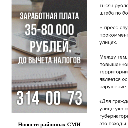
тысяч рубле
штаба по б
В пресс-сл
прокоммент
улицах.
Между тем,
повышенной
территории
является о
нарушение 
«Для гражд
улице указ
губернатор
это походы 