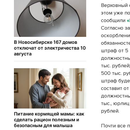
Верховный 
этом уже п
сообщили
«
Согласно з
оскорблени
обязанност
штраф от 5 
должностны
тыс. рублей
500 тыс. ру
штраф буде
составит от
должностны
тыс., юрлиц
рублей.
Почти все п