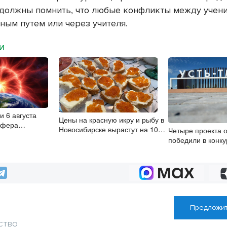
и должны помнить, что любые конфликты между учен
ным путем или через учителя.
МИ
и 6 августа
Цены на красную икру и рыбу в
сфера
Новосибирске вырастут на 10-
Четыре проекта о
становилась
20%
победили в конку
регион успешнее
Предложит
СТВО