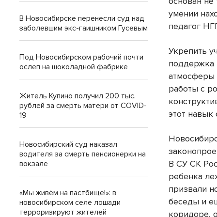
основан не 
умении нах
В Новосибирске перенесли суд над
педагог НГ
заболевшим экс-гаишником Гусевым
Укрепить у
Под Новосибирском рабочий почти
поддержка 
ослеп на шоколадной фабрике
атмосферы 
работы с р
Житель Купино получил 200 тыс.
конструкти
рублей за смерть матери от COVID-
этот навык 
19
Новосибирс
Новосибирский суд наказал
законопрое
водителя за смерть пенсионерки на
В СУ СК Рос
вокзале
ребенка леж
призвали н
«Мы живём на пастбище!»: в
беседы и е
новосибирском селе лошади
терроризируют жителей
коридоре, 