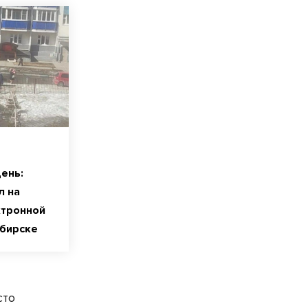
ень:
л на
ктронной
ибирске
сто