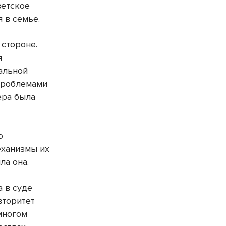
ветское
 в семье.
 стороне.
я
уальной
 проблемами
ера была
о
еханизмы их
ла она.
а в суде
вторитет
 многом