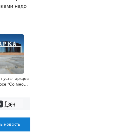
иками надо
т усть-таркцев
рсе “Со мной
”
Дзен
ь новость