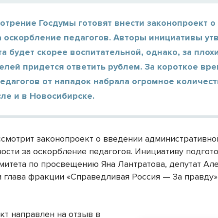
отрение Госдумы готовят внести законопроект о
а оскорбление педагогов. Авторы инициативы ут
та будет скорее воспитательной, однако, за плох
елей придется ответить рублем. За короткое вр
педагогов от нападок набрала огромное количес
сле и в Новосибирске.
ссмотрит законопроект о введении административно
ности за оскорбление педагогов. Инициативу подгот
митета по просвещению Яна Лантратова, депутат Ал
и глава фракции «Справедливая Россия — За правду
кт направлен на отзыв в