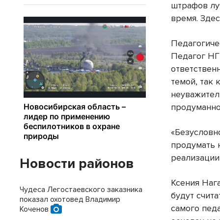
штрафов лу
время. Здес
Педагогиче
Педагог НГ
ответствен
темой, так
неуважител
продуманно
«Безусловн
продумать 
реализации,
Новости районов
Ксения Наг
Чудеса Легостаевского заказника
будут счита
показал охотовед Владимир
самого педа
Коченов