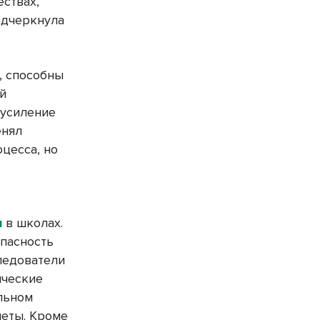
ествах,
одчеркнула
, способны
ой
 усиление
енял
цесса, но
я
в школах.
опасность
Следователи
ические
ольном
меты. Кроме