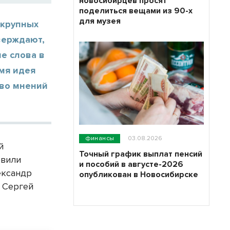
новосибирцев просят
поделиться вещами из 90-х
для музея
 крупных
верждают,
ие слова в
емя идея
тво мнений
финансы
03.08.2026
й
Точный график выплат пенсий
овили
и пособий в августе-2026
ександр
опубликован в Новосибирске
» Сергей