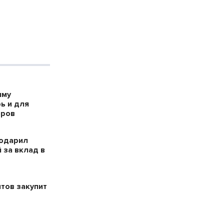
мму
ь и для
оров
годарил
 за вклад в
тов закупит