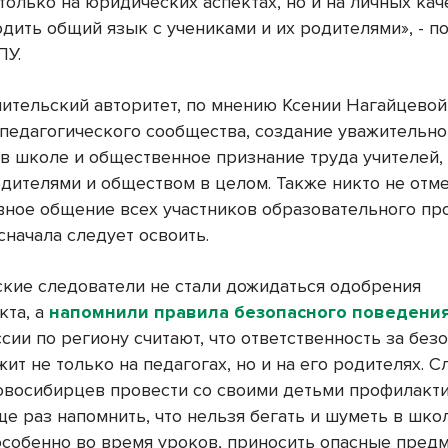
только на юридических аспектах, но и на личных кач
одить общий язык с учениками и их родителями», - п
ПУ.
чительский авторитет, по мнению Ксении Нагайцевой
педагогического сообщества, создание уважительн
в школе и общественное признание труда учителей,
одителями и обществом в целом. Также никто не отм
вное общение всех участников образовательного про
сначала следует освоить.
кие следователи не стали дожидаться одобрения
кта, а
напомнили правила безопасного поведени
сии по региону считают, что ответственность за без
ит не только на педагогах, но и на его родителях. 
овосибирцев провести со своими детьми профилакт
ще раз напомнить, что нельзя бегать и шуметь в шк
особенно во время уроков, приносить опасные пред