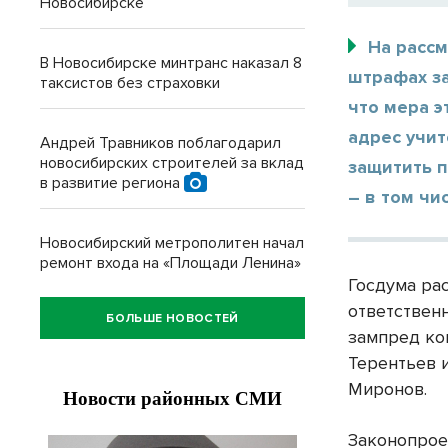
Новосибирске
На рассм
В Новосибирске минтранс наказал 8
штрафах з
таксистов без страховки
что мера э
адрес учит
Андрей Травников поблагодарил
новосибирских строителей за вклад
защитить 
в развитие региона
– в том чи
Новосибирский метрополитен начал
ремонт входа на «Площади Ленина»
Госдума ра
ответствен
БОЛЬШЕ НОВОСТЕЙ
зампред ко
Терентьев 
Миронов.
Законопрое