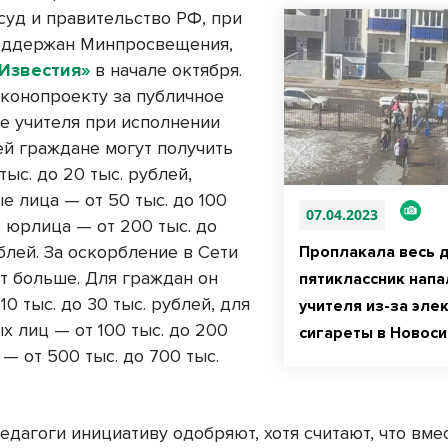
суд и правительство РФ, при
оддержан Минпросвещения,
Известия»
в начале октября.
аконопроекту за публичное
е учителя при исполнении
ей граждане могут получить
тыс. до 20 тыс. рублей,
е лица — от 50 тыс. до 100
07.04.2023
; юрлица — от 200 тыс. до
блей. За оскорбление в Сети
Проплакала весь д
т больше. Для граждан он
пятиклассник напа
 10 тыс. до 30 тыс. рублей, для
учителя из-за эле
х лиц — от 100 тыс. до 200
сигареты в Новос
 — от 500 тыс. до 700 тыс.
едагоги инициативу одобряют, хотя считают, что вме