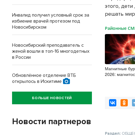
этого, дет
решать мир
Инвалид получил условный срок за
избиение врачей протезом под
Новосибирском
Районные С
Новосибирский преподаватель с
женой вошли в топ-16 многодетных
в России
Магнитные бур
2026: магнито
Обновлённое отделение ВТБ
полностью вос
открылось в Искитиме
БОЛЬШЕ НОВОСТЕЙ
Новости партнеров
Раздел:
ОБЩЕ