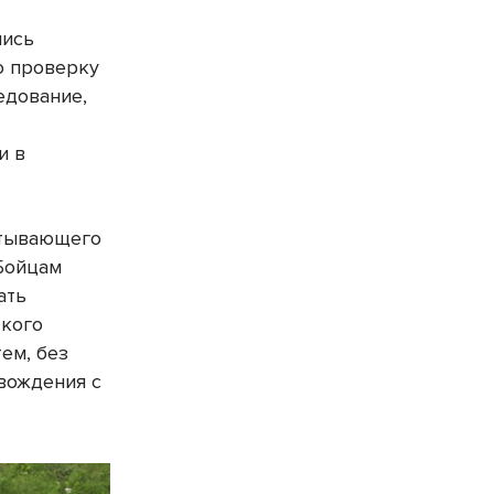
лись
ю проверку
едование,
и в
атывающего
Бойцам
ать
ткого
ем, без
вождения с