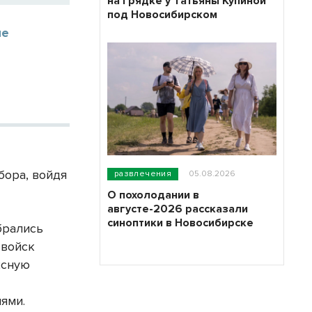
на грядке у Татьяны Купиной
под Новосибирском
ые
бора, войдя
развлечения
05.08.2026
О похолодании в
августе-2026 рассказали
синоптики в Новосибирске
брались
 войск
ксную
ями.