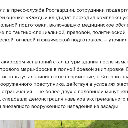
ли в пресс-службе Росгвардии, сотрудники подверг
ей оценке. «Каждый кандидат проходил комплексну
альной подготовки, включавшую медицинское обсл
ие по тактико-специальной, правовой, политической,
еской, огневой и физической подготовке», – уточнил
аккордом испытаний стал штурм здания после изм
трового марш-броска в полной боевой экипировке. 
, используя альпинистское снаряжение, нейтрализов
вооруженного преступника, действуя в условиях жес
ограничения – не более двух с половиной минут. Зат
 следовала демонстрация навыков экстремального 
 внезапного вооруженного нападения из засады.