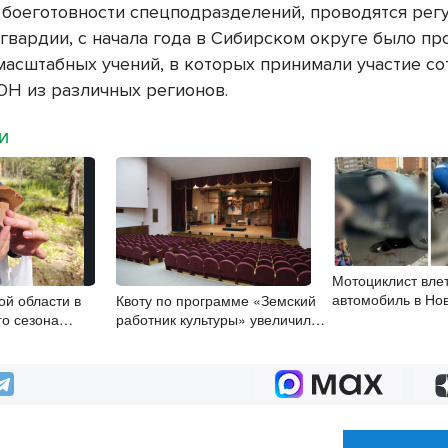
боеготовности спецподразделений, проводятся регу
гвардии, с начала года в Сибирском округе было п
масштабных учений, в которых принимали участие с
Н из различных регионов.
МИ
Мотоциклист влет
автомобиль в Но
ой области в
Квоту по программе «Земский
го сезона
работник культуры» увеличили
 пожарной
до 20 человек в регионе