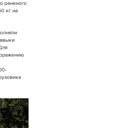
о раненого
0 кг на
полняли
навыки
Для
поражению
00-
рузовика