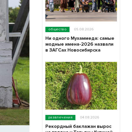
общество
05.08.2026
Ни одного Мухаммеда: самые
модные имена-2026 назвали
в ЗАГСах Новосибирска
развлечения
04.08.2026
Рекордный баклажан вырос