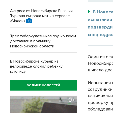
Актриса из Новосибирска Евгения
В Новос
Туркова сыграла мать в сериале
испытания 
«Малой»
подтверди
спецподра
Трех туберкулезников под конвоем
доставили в больницу
Новосибирской области
Один из оф
В Новосибирске курьер на
Новосибирс
велосипеде сломал ребенку
в число дес
ключицу
Испытания 
БОЛЬШЕ НОВОСТЕЙ
сотрудники
национальн
проверку п
обследован