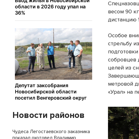
Спецназовц
весом 90 к
дистанцию 
Особое вни
стрельбу и
подготовки 
собровцев 
целей из с
Завершающи
метровой д
«Урал» на п
Новости районов
Чудеса Легостаевского заказника
показал охотовед Владимир