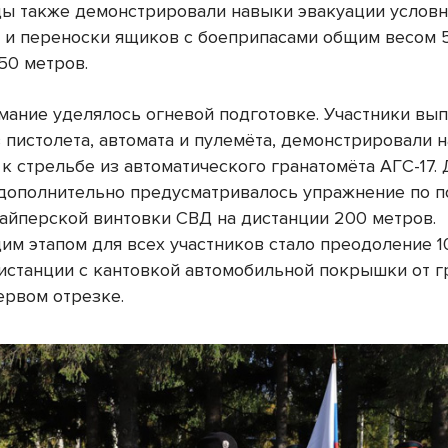
ы также демонстрировали навыки эвакуации условн
г и переноски ящиков с боеприпасами общим весом 5
50 метров.
мание уделялось огневой подготовке. Участники вы
з пистолета, автомата и пулемёта, демонстрировали 
к стрельбе из автоматического гранатомёта АГС-17. 
дополнительно предусматривалось упражнение по 
найперской винтовки СВД на дистанции 200 метров.
м этапом для всех участников стало преодоление 1
истанции с кантовкой автомобильной покрышки от г
ервом отрезке.