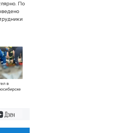
лярно. По
роведено
отрудники
ел в
восибирске
Дзен