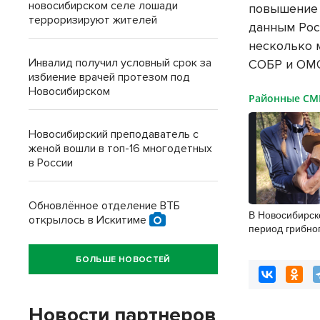
новосибирском селе лошади
повышение 
терроризируют жителей
данным Рос
несколько 
Инвалид получил условный срок за
СОБР и ОМО
избиение врачей протезом под
Новосибирском
Районные С
Новосибирский преподаватель с
женой вошли в топ-16 многодетных
в России
Обновлённое отделение ВТБ
В Новосибирск
открылось в Искитиме
период грибно
усилены меры
безопасности
БОЛЬШЕ НОВОСТЕЙ
Новости партнеров