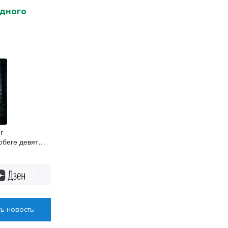
идного
г
беге девяти
Дзен
ь новость