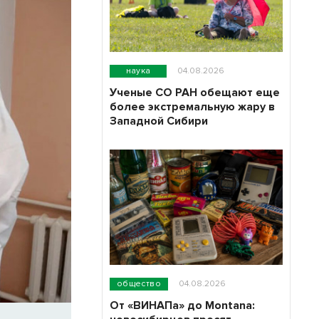
наука
04.08.2026
Ученые СО РАН обещают еще
более экстремальную жару в
Западной Сибири
общество
04.08.2026
От «ВИНАПа» до Montana:
а