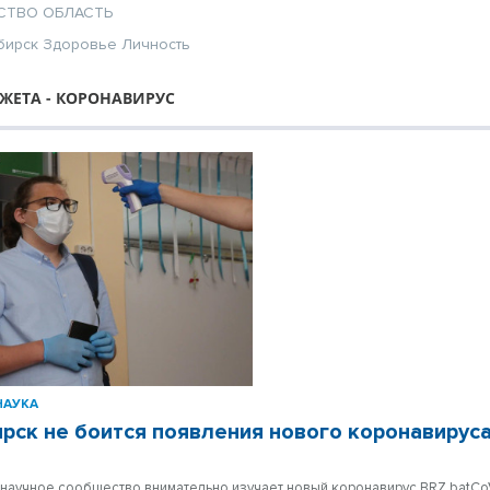
СТВО
ОБЛАСТЬ
бирск
Здоровье
Личность
ЖЕТА - КОРОНАВИРУС
НАУКА
рск не боится появления нового коронавирус
научное сообщество внимательно изучает новый коронавирус BRZ batC