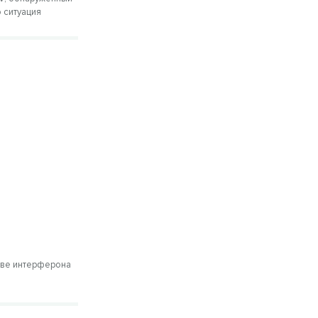
 ситуация
т
ове интерферона