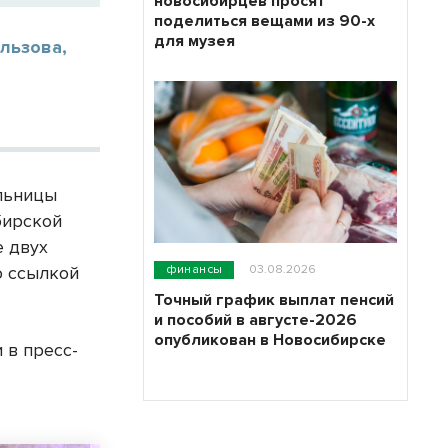
новосибирцев просят
поделиться вещами из 90-х
для музея
льзова,
льницы
бирской
е двух
финансы
03.08.2026
 ссылкой
Точный график выплат пенсий
и пособий в августе-2026
опубликован в Новосибирске
 в пресс-