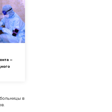
онта –
дного
больницы в
ов.