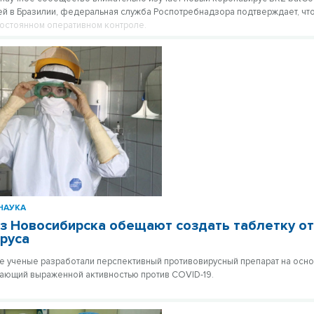
ей в Бразилии, федеральная служба Роспотребнадзора подтверждает, что
постоянном оперативном контроле.
НАУКА
з Новосибирска обещают создать таблетку о
руса
 ученые разработали перспективный противовирусный препарат на осн
ающий выраженной активностью против COVID-19.