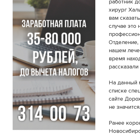
работник д
хирург Хал
вам сказат
случае это 
профессион
Отделение, 
нашем лече
время наход
рассказали 
На данный 
списке спе
сайте Доро
не значится
Ранее коро
Новосибирс