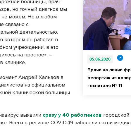
орожной больницы, врач-
ьзов, но точный диагноз мы
ь не можем. Но в любом
не связано с
альной деятельностью.
в котором он работал в
бном учреждении, в это
илось на простое», –
05.06.2020
в клинике.
Врачи на линии фр
момент Андрей Хальзов в
репортаж из кови
циалистов на официальном
госпиталя № 11
жной клинической больницы
.
навирус выявили
сразу у 40 работников
городской 
ке. Всего в регионе COVID-19 заболели сотни медик