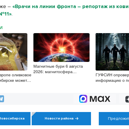
кже –
«Врачи на линии фронта – репортаж из ков
 №11»
.
МИ
Магнитные бури 6 августа
2026: магнитосфера
Европе оливковое
ГУФСИН опровер
полностью восстановилась
ибирске может
информацию о по
ать
заключенных под
Новосибирском
Предложит
Новосибирска
Новости района