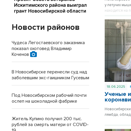
у летучих мыш
находится на 
Новости районов
Чудеса Легостаевского заказника
показал охотовед Владимир
Коченов
В Новосибирске перенесли суд над
заболевшим экс-гаишником Гусевым
18.06.2025
Ученые и
Под Новосибирском рабочий почти
коронави
ослеп на шоколадной фабрике
Новосибирские
лямбда, облад
Житель Купино получил 200 тыс.
рублей за смерть матери от COVID-
19