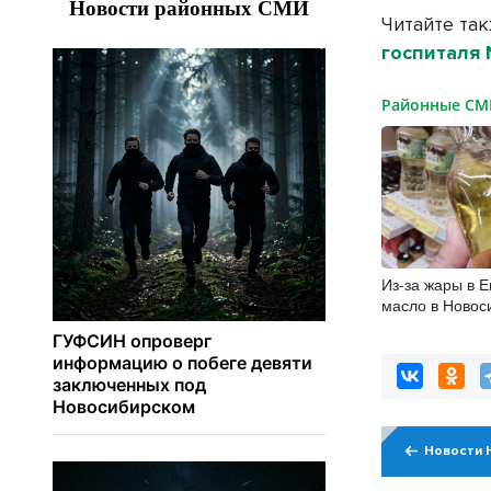
Читайте та
госпиталя
Районные С
Из-за жары в 
масло в Новос
снова подорож
Новости 