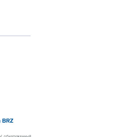
а BRZ
oV, обнаруженный