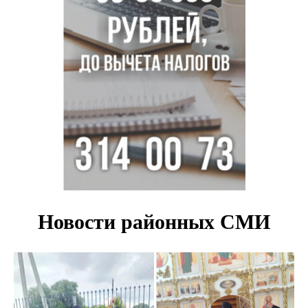
Новосибирские хирурги спасли сердце восьмиклассницы
с донорским клапаном