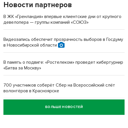
Новости партнеров
«Мы живём на пастбище!»: в новосибирском селе лошади
терроризируют жителей
В ЖК «Гренландия» впервые клиентские дни от крупного
девелопера — группы компаний «СОЮЗ»
Инвалид получил условный срок за избиение врачей
протезом под Новосибирском
Видеозапись обеспечит прозрачность выборов в Госдуму
в Новосибирской области
Новосибирский преподаватель с женой вошли в топ-16
многодетных в России
В память о подвиге: «Ростелеком» проведет кибертурнир
«Битва за Москву»
Обновлённое отделение ВТБ открылось в Искитиме
700 участников соберёт Сбер на Всероссийский слёт
волонтёров в Красноярске
БОЛЬШЕ НОВОСТЕЙ
Честный выбор: видеонаблюдение обеспечит
объективность результатов ЕДГ в Новосибирской
области