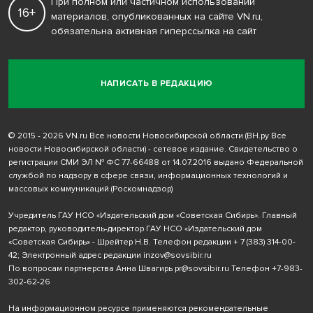
При полном или частичном использовании
16+
материалов, опубликованных на сайте VN.ru,
обязательна активная гиперссылка на сайт
НАПИСАТЬ В РЕДАКЦИЮ
© 2015 - 2026 VN.ru Все новости Новосибирской области (ВН.ру Все
новости Новосибирской области) - сетевое издание. Свидетельство о
регистрации СМИ ЭЛ № ФС 77-66488 от 14.07.2016 выдано Федеральной
службой по надзору в сфере связи, информационных технологий и
массовых коммуникаций (Роскомнадзор)
Учредитель ГАУ НСО «Издательский дом «Советская Сибирь». Главный
редактор, руководитель-директор ГАУ НСО «Издательский дом
«Советская Сибирь» - Шрейтер Н.В. Телефон редакции
+ 7 (383) 314-00-
42
; Электронный адрес редакции
inzov@sovsibir.ru
По вопросам партнерства Анна Швагирь
pr@sovsibir.ru
Телефон
+7-983-
302-62-26
На информационном ресурсе применяются рекомендательные