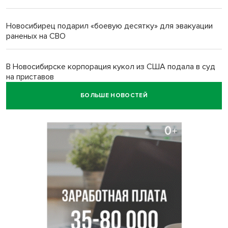
Новосибирец подарил «боевую десятку» для эвакуации
раненых на СВО
В Новосибирске корпорация кукол из США подала в суд
на приставов
БОЛЬШЕ НОВОСТЕЙ
В Новосибирске минздрав объявил бесплатную
диспансеризацию для 65-летних
В Новосибирске врачи прооперировали 25 тысяч
пациентов с катарактой
Знаменитый орангутан Бату отметил юбилей в
новосибирском зоопарке