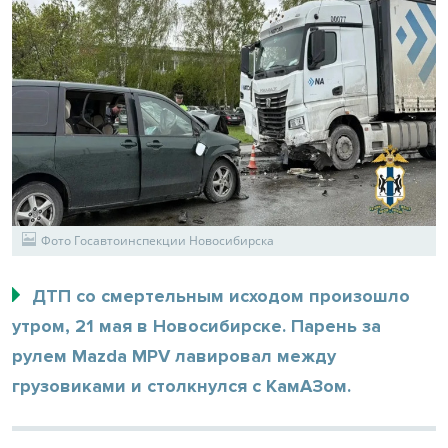
Фото Госавтоинспекции Новосибирска
ДТП со смертельным исходом произошло
утром, 21 мая в Новосибирске. Парень за
рулем Mazda MPV лавировал между
грузовиками и столкнулся с КамАЗом.