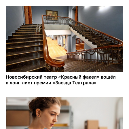
«оживили» нервы в Новосибирске
Персидский ковер «108 шахов» впервые вывезли из музея
Востока в Новосибирск
Актриса из Новосибирска Евгения Туркова сыграла мать
в сериале «Малой»