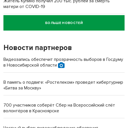
Житель Купино получил 200 тыс. рублей за смерть
матери от COVID-19
БОЛЬШЕ НОВОСТЕЙ
Новосибирский суд наказал водителя за смерть
пенсионерки на вокзале
Новости партнеров
«Мы живём на пастбище!»: в новосибирском селе лошади
терроризируют жителей
Видеозапись обеспечит прозрачность выборов в Госдуму
в Новосибирской области
Инвалид получил условный срок за избиение врачей
протезом под Новосибирском
В память о подвиге: «Ростелеком» проведет кибертурнир
«Битва за Москву»
Новосибирский преподаватель с женой вошли в топ-16
многодетных в России
700 участников соберёт Сбер на Всероссийский слёт
волонтёров в Красноярске
Обновлённое отделение ВТБ открылось в Искитиме