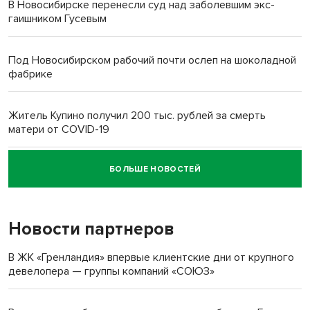
В Новосибирске перенесли суд над заболевшим экс-
гаишником Гусевым
Под Новосибирском рабочий почти ослеп на шоколадной
фабрике
Житель Купино получил 200 тыс. рублей за смерть
матери от COVID-19
БОЛЬШЕ НОВОСТЕЙ
Новосибирский суд наказал водителя за смерть
пенсионерки на вокзале
Новости партнеров
«Мы живём на пастбище!»: в новосибирском селе лошади
терроризируют жителей
В ЖК «Гренландия» впервые клиентские дни от крупного
девелопера — группы компаний «СОЮЗ»
Инвалид получил условный срок за избиение врачей
протезом под Новосибирском