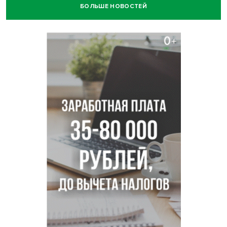
БОЛЬШЕ НОВОСТЕЙ
Африканский врач поразил новосибирцев в травмпункте
Академгородка
Покрытие рулежных дорожек обновили в аэропорту
Толмачево по нацпроекту
В Новосибирске зафиксирован рост заболеваемости
энтеровирусной инфекцией
В Новосибирске осудили внука за продажу дедова ружья
псевдо-мигранту