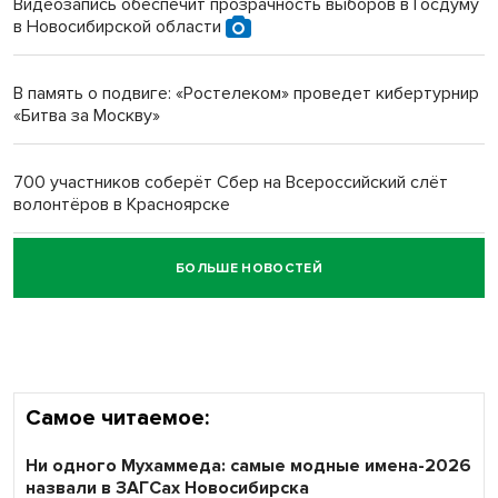
Видеозапись обеспечит прозрачность выборов в Госдуму
в Новосибирской области
Новосибирский преподаватель с женой вошли в топ-16
многодетных в России
В память о подвиге: «Ростелеком» проведет кибертурнир
«Битва за Москву»
Обновлённое отделение ВТБ открылось в Искитиме
700 участников соберёт Сбер на Всероссийский слёт
волонтёров в Красноярске
БОЛЬШЕ НОВОСТЕЙ
Честный выбор: видеонаблюдение обеспечит
объективность результатов ЕДГ в Новосибирской
области
Самое читаемое:
Ни одного Мухаммеда: самые модные имена-2026
назвали в ЗАГСах Новосибирска