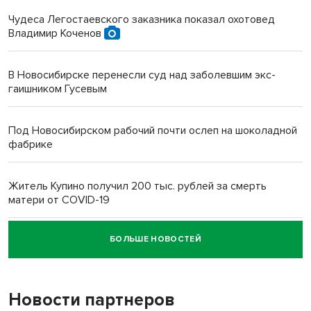
Чудеса Легостаевского заказника показал охотовед
Владимир Коченов
В Новосибирске перенесли суд над заболевшим экс-
гаишником Гусевым
Под Новосибирском рабочий почти ослеп на шоколадной
фабрике
Житель Купино получил 200 тыс. рублей за смерть
матери от COVID-19
БОЛЬШЕ НОВОСТЕЙ
Новосибирский суд наказал водителя за смерть
пенсионерки на вокзале
Новости партнеров
«Мы живём на пастбище!»: в новосибирском селе лошади
терроризируют жителей