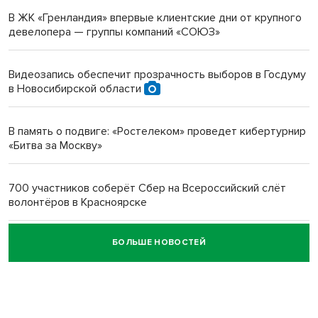
В ЖК «Гренландия» впервые клиентские дни от крупного
девелопера — группы компаний «СОЮЗ»
Инвалид получил условный срок за избиение врачей
протезом под Новосибирском
Видеозапись обеспечит прозрачность выборов в Госдуму
в Новосибирской области
Новосибирский преподаватель с женой вошли в топ-16
многодетных в России
В память о подвиге: «Ростелеком» проведет кибертурнир
«Битва за Москву»
Обновлённое отделение ВТБ открылось в Искитиме
700 участников соберёт Сбер на Всероссийский слёт
волонтёров в Красноярске
БОЛЬШЕ НОВОСТЕЙ
Честный выбор: видеонаблюдение обеспечит
объективность результатов ЕДГ в Новосибирской
области