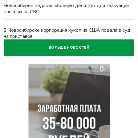
Новосибирец подарил «боевую десятку» для эвакуации
раненых на СВО
В Новосибирске корпорация кукол из США подала в суд
на приставов
БОЛЬШЕ НОВОСТЕЙ
В Новосибирске минздрав объявил бесплатную
диспансеризацию для 65-летних
В Новосибирске врачи прооперировали 25 тысяч
пациентов с катарактой
Знаменитый орангутан Бату отметил юбилей в
новосибирском зоопарке
Новосибирские хирурги спасли сердце восьмиклассницы
с донорским клапаном