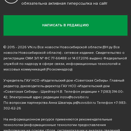
обязательна активная гиперссылка на сайт
НАПИСАТЬ В РЕДАКЦИЮ
© 2015 - 2026 VN.ru Все новости Новосибирской области (ВН.ру Все
новости Новосибирской области) - сетевое издание. Свидетельство о
регистрации СМИ ЭЛ № ФС 77-66488 от 14.07.2016 выдано Федеральной
службой по надзору в сфере связи, информационных технологий и
массовых коммуникаций (Роскомнадзор)
Учредитель ГАУ НСО «Издательский дом «Советская Сибирь». Главный
редактор, руководитель-директор ГАУ НСО «Издательский дом
«Советская Сибирь» - Шрейтер Н.В. Телефон редакции
+ 7 (383) 314-00-
42
; Электронный адрес редакции
inzov@sovsibir.ru
По вопросам партнерства Анна Швагирь
pr@sovsibir.ru
Телефон
+7-983-
302-62-26
На информационном ресурсе применяются рекомендательные
технологии
(информационные технологии предоставления
информации на основе сбора, систематизации и анализа сведений,