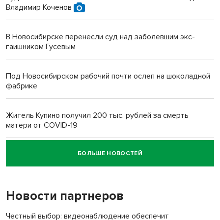
Владимир Коченов
В Новосибирске перенесли суд над заболевшим экс-
гаишником Гусевым
Под Новосибирском рабочий почти ослеп на шоколадной
фабрике
Житель Купино получил 200 тыс. рублей за смерть
матери от COVID-19
БОЛЬШЕ НОВОСТЕЙ
Новосибирский суд наказал водителя за смерть
пенсионерки на вокзале
Новости партнеров
«Мы живём на пастбище!»: в новосибирском селе лошади
терроризируют жителей
Честный выбор: видеонаблюдение обеспечит