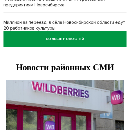
предприятиям Новосибирска
Миллион за переезд: в сёла Новосибирской области едут
20 работников культуры
БОЛЬШЕ НОВОСТЕЙ
О похолодании в августе-2026 рассказали синоптики в
Новосибирске
В Новосибирске минтранс наказал 8 таксистов без
страховки
Андрей Травников поблагодарил новосибирских
строителей за вклад в развитие региона
Новосибирский метрополитен начал ремонт входа на
«Красном проспекте»