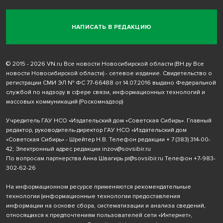
НАПИСАТЬ В РЕДАКЦИЮ
© 2015 - 2026 VN.ru Все новости Новосибирской области (ВН.ру Все
новости Новосибирской области) - сетевое издание. Свидетельство о
регистрации СМИ ЭЛ № ФС 77-66488 от 14.07.2016 выдано Федеральной
службой по надзору в сфере связи, информационных технологий и
массовых коммуникаций (Роскомнадзор)
Учредитель ГАУ НСО «Издательский дом «Советская Сибирь». Главный
редактор, руководитель-директор ГАУ НСО «Издательский дом
«Советская Сибирь» - Шрейтер Н.В. Телефон редакции
+ 7 (383) 314-00-
42
; Электронный адрес редакции
inzov@sovsibir.ru
По вопросам партнерства Анна Швагирь
pr@sovsibir.ru
Телефон
+7-983-
302-62-26
На информационном ресурсе применяются рекомендательные
технологии
(информационные технологии предоставления
информации на основе сбора, систематизации и анализа сведений,
относящихся к предпочтениям пользователей сети «Интернет»,