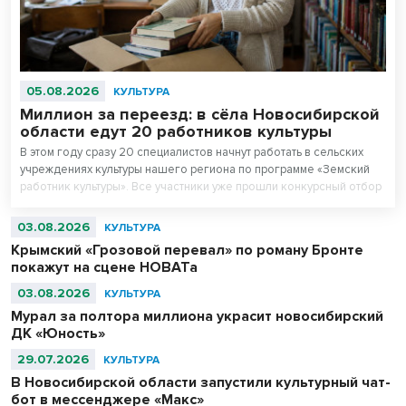
05.08.2026
КУЛЬТУРА
Миллион за переезд: в сёла Новосибирской
области едут 20 работников культуры
В этом году сразу 20 специалистов начнут работать в сельских
учреждениях культуры нашего региона по программе «Земский
работник культуры». Все участники уже прошли конкурсный отбор
и получили право на единовременную выплату в размере одного
миллиона рублей.
03.08.2026
КУЛЬТУРА
Крымский «Грозовой перевал» по роману Бронте
покажут на сцене НОВАТа
03.08.2026
КУЛЬТУРА
Мурал за полтора миллиона украсит новосибирский
ДК «Юность»
29.07.2026
КУЛЬТУРА
В Новосибирской области запустили культурный чат-
бот в мессенджере «Макс»