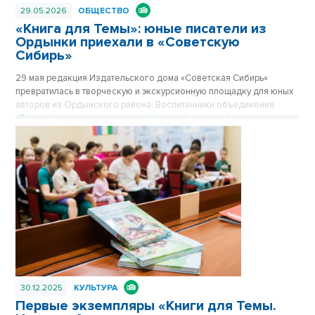
29.05.2026
ОБЩЕСТВО
«Книга для Темы»: юные писатели из
Ордынки приехали в «Советскую
Сибирь»
29 мая редакция Издательского дома «Советская Сибирь»
превратилась в творческую и экскурсионную площадку для юных
авторов из Ордынского района. Воспитанники объединения
«Волшебное перо» приехали в Новосибирск, чтобы получить
авторские экземпляры сборника «Книга для Темы» и увидеть, как
создается живая история региона в старейшем издательстве
Сибири.
30.12.2025
КУЛЬТУРА
Первые экземпляры «Книги для Темы.