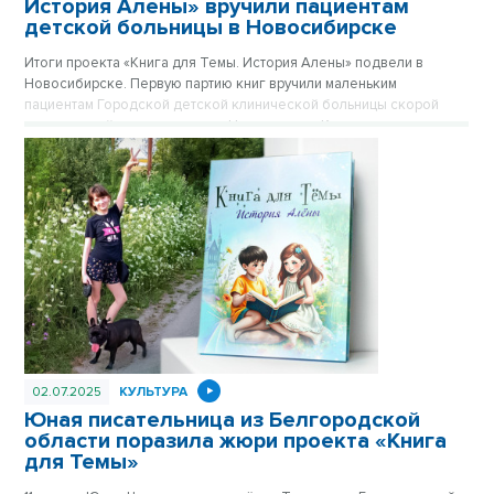
История Алены» вручили пациентам
детской больницы в Новосибирске
Итоги проекта «Книга для Темы. История Алены» подвели в
Новосибирске. Первую партию книг вручили маленьким
пациентам Городской детской клинической больницы скорой
медицинской помощи, в канун Нового года. Книга детских
историй поможет юным пациентам скрасить Новый год,
проведенный вдали от семьи и друзей.
02.07.2025
КУЛЬТУРА
Юная писательница из Белгородской
области поразила жюри проекта «Книга
для Темы»