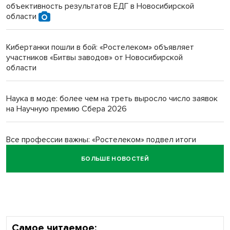
объективность результатов ЕДГ в Новосибирской
Инвалид получил условный срок за избиение врачей
области
протезом под Новосибирском
Кибертанки пошли в бой: «Ростелеком» объявляет
Новосибирский преподаватель с женой вошли в топ-16
участников «Битвы заводов» от Новосибирской
многодетных в России
области
Обновлённое отделение ВТБ открылось в Искитиме
Наука в моде: более чем на треть выросло число заявок
на Научную премию Сбера 2026
Все профессии важны: «Ростелеком» подвел итоги
всероссийского флешмоба #явлияю
БОЛЬШЕ НОВОСТЕЙ
Сибирские пенсионеры говорят «спасибо» интернету
Самое читаемое: