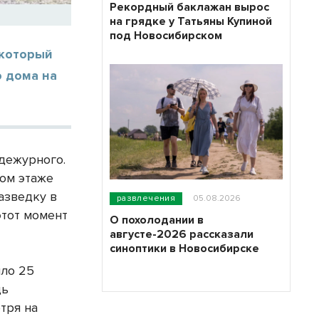
Рекордный баклажан вырос
на грядке у Татьяны Купиной
под Новосибирском
 который
о дома на
дежурного.
мом этаже
азведку в
развлечения
05.08.2026
этот момент
О похолодании в
августе-2026 рассказали
синоптики в Новосибирске
шло 25
дь
тря на