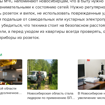
ы МЧС напоминают новосибирцам, что в быту нужно
внимательными к состоянию сетей. Нужно регулярн
ь розеток и вилок, не использовать поврежденные 
я подальше от самодельных или кустарных электроп
 убедиться, что техника стоит на безопасном расстоя
ели, а перед уходом из квартиры всегда проверять,
приборы из розеток.
МИ
ой области
одсолнечное
Новосибирская область стала
В Новосибирске 
лидером по применению БПЛА
увеличение числ
в природоохранном контроле
энтеровирусной 