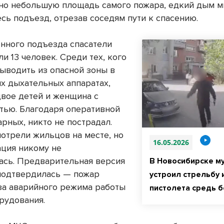
но небольшую площадь самого пожара, едкий дым м
сь подъезд, отрезав соседям пути к спасению.
нного подъезда спасатели
и 13 человек. Среди тех, кого
ыводить из опасной зоны в
х дыхательных аппаратах,
двое детей и женщина с
тью. Благодаря оперативной
рных, никто не пострадал.
отрели жильцов на месте, но
16.05.2026
ация никому не
ась. Предварительная версия
В Новосибирске м
подтвердилась — пожар
устроил стрельбу 
-за аварийного режима работы
пистолета средь б
рудования.