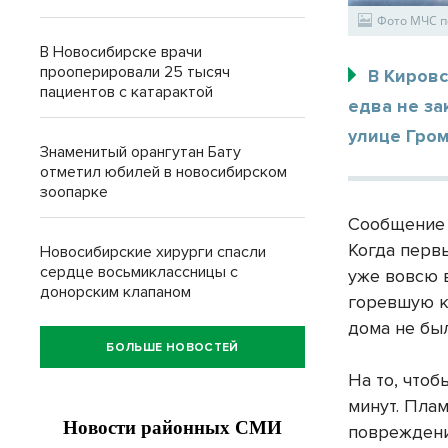
Фото МЧС 
В Новосибирске врачи
прооперировали 25 тысяч
В Киров
пациентов с катарактой
едва не з
улице Гром
Знаменитый орангутан Бату
отметил юбилей в новосибирском
зоопарке
Сообщение 
Когда перв
Новосибирские хирурги спасли
сердце восьмиклассницы с
уже вовсю 
донорским клапаном
горевшую к
дома не бы
БОЛЬШЕ НОВОСТЕЙ
На то, что
минут. Пла
повреждени