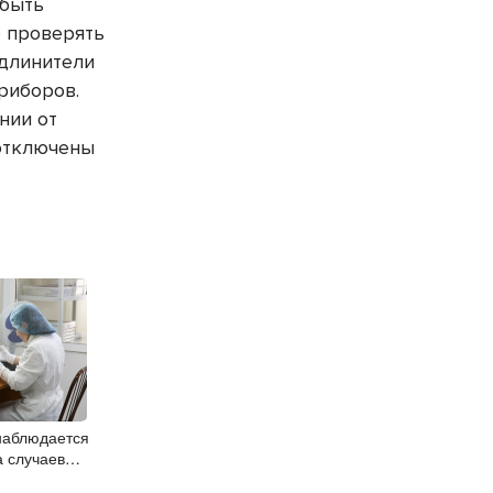
 быть
о проверять
удлинители
риборов.
нии от
 отключены
наблюдается
а случаев
инфекции