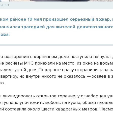
по НСО
ском районе 19 мая произошел серьезный пожар,
акончился трагедией для жителей девятиэтажног
ова.
о возгорании в кирпичном доме поступило на пульт 
ые расчеты МЧС приехали на место, из окна на вось
валил густой дым. Пожарные сразу отправились на р
вартиру, но внутри никого не оказалось — хозяев в 
ло.
бы ликвидировать открытое горение, у огнеборцев у
мя успело уничтожить мебель на кухне, общая площа
й составила около шести квадратных метров. Несмо