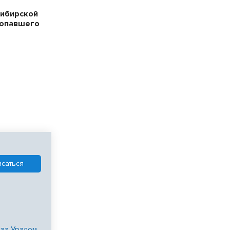
сибирской
ропавшего
 за Уралом