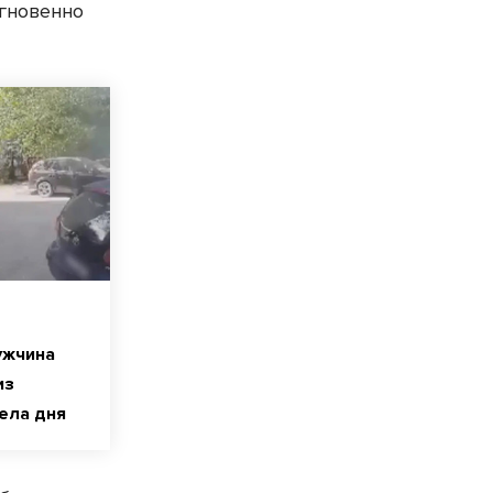
гновенно
ужчина
из
ела дня