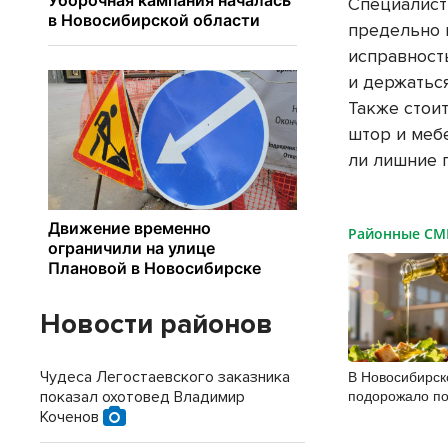
Специалист
предельно 
исправност
и держатьс
Также стоит
штор и меб
ли лишние 
Районные С
Новости районов
В Новосибирск
Чудеса Легостаевского заказника
подорожало п
показал охотовед Владимир
масло
Коченов