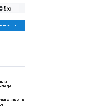
Дзен
ь новость
била
сипеде
лся заперт в
ке