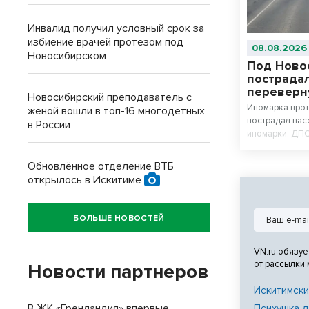
Инвалид получил условный срок за
избиение врачей протезом под
08.08.2026
Новосибирском
Под Ново
пострадал
переверн
Новосибирский преподаватель с
Иномарка прот
женой вошли в топ-16 многодетных
пострадал пас
в России
иномарки. ДПС
Обновлённое отделение ВТБ
открылось в Искитиме
БОЛЬШЕ НОВОСТЕЙ
VN.ru обязуе
от рассылки
Новости партнеров
Искитимски
В ЖК «Гренландия» впервые
Психушка д