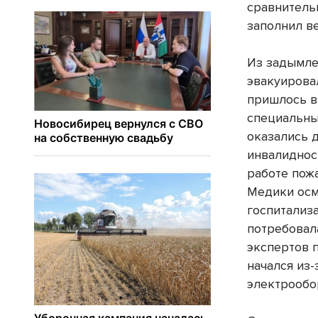
сравнитель
заполнил ве
Из задымле
эвакуировал
пришлось в
специальны
оказались 
инвалиднос
работе пожа
Медики осм
госпитализ
потребовал
экспертов 
начался из
электрообо