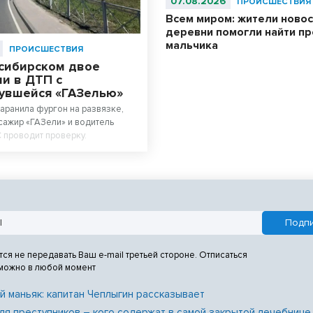
07.08.2026
ПРОИСШЕСТВИЯ
Всем миром: жители ново
деревни помогли найти п
мальчика
ПРОИСШЕСТВИЯ
сибирском двое
и в ДТП с
увшейся «ГАЗелью»
аранила фургон на развязке,
сажир «ГАЗели» и водитель
 проводит проверку.
тся не передавать Ваш e-mail третьей стороне. Отписаться
 можно в любой момент
й маньяк: капитан Чеплыгин рассказывает
ля преступников – кого содержат в самой закрытой лечебнице