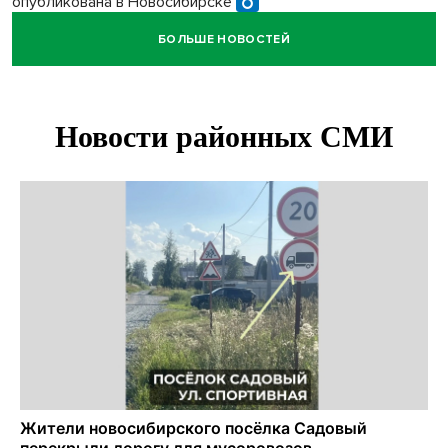
опубликована в Новосибирске
БОЛЬШЕ НОВОСТЕЙ
Прогноз погоды на 8-9 августа в Новосибирске сделали
синоптики
Площадки для контроля перегруза начали строить на
въездах в Новосибирск
Дольщики долгостроя на Титова в Новосибирске
получили ключи от квартир
Доля рыночной ипотеки в России превысила 50% по
итогам июля 2026 года