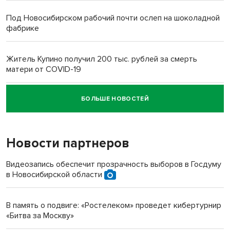
Под Новосибирском рабочий почти ослеп на шоколадной
фабрике
Житель Купино получил 200 тыс. рублей за смерть
матери от COVID-19
БОЛЬШЕ НОВОСТЕЙ
Новосибирский суд наказал водителя за смерть
пенсионерки на вокзале
Новости партнеров
«Мы живём на пастбище!»: в новосибирском селе лошади
терроризируют жителей
Видеозапись обеспечит прозрачность выборов в Госдуму
в Новосибирской области
Инвалид получил условный срок за избиение врачей
протезом под Новосибирском
В память о подвиге: «Ростелеком» проведет кибертурнир
«Битва за Москву»
Новосибирский преподаватель с женой вошли в топ-16