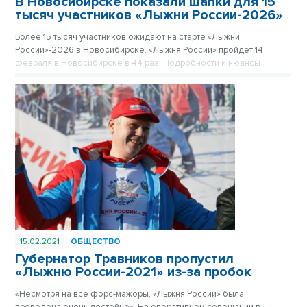
В Новосибирске показали шапки для 15
тысяч участников «Лыжни России-2026»
Более 15 тысяч участников ожидают на старте «Лыжни
России»-2026 в Новосибирске. «Лыжня России» пройдет 14
февраля в Новосибирске в 44 раз. Подробности и нюансы
спортивного мероприятия рассказали в ходе пресс-конференции
ТАСС министр физической культуры и спорта Новосибирской
области Сергей Ахапов, главная судья соревнований Ирина
Лагутина и начальник управления физической культуры и спорта
мэрии Новосибирска Константин Катионов.
15.02.2021
ОБЩЕСТВО
Губернатор Травников пропустил
«Лыжню России-2021» из-за пробок
«Несмотря на все форс-мажоры, «Лыжня России» была