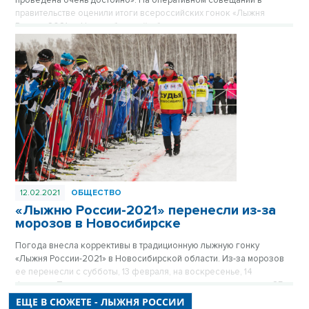
проведена очень достойно». На оперативном совещании в
правительстве оценили итоги всероссийских гонок «Лыжня
России-2021» в Новосибирской области.
12.02.2021
ОБЩЕСТВО
«Лыжню России-2021» перенесли из-за
морозов в Новосибирске
Погода внесла коррективы в традиционную лыжную гонку
«Лыжня России-2021» в Новосибирской области. Из-за морозов
ее перенесли с субботы, 13 февраля, на воскресенье, 14
февраля. По прогнозам синоптиков, в этот день потеплеет с -25
до -11.
ЕЩЕ В СЮЖЕТЕ - ЛЫЖНЯ РОССИИ