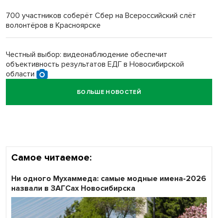
многодетных в России
700 участников соберёт Сбер на Всероссийский слёт
волонтёров в Красноярске
Обновлённое отделение ВТБ открылось в Искитиме
Честный выбор: видеонаблюдение обеспечит
объективность результатов ЕДГ в Новосибирской
области
БОЛЬШЕ НОВОСТЕЙ
Кибертанки пошли в бой: «Ростелеком» объявляет
участников «Битвы заводов» от Новосибирской
области
Самое читаемое:
Ни одного Мухаммеда: самые модные имена-2026
назвали в ЗАГСах Новосибирска