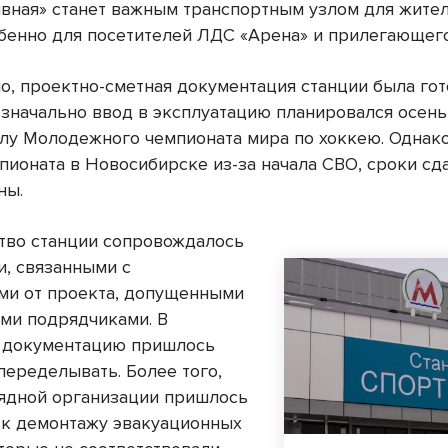
ивная» станет важным транспортным узлом для жител
обенно для посетителей ЛДС «Арена» и прилегающего
но, проектно-сметная документация станции была го
 Изначально ввод в эксплуатацию планировался осен
чалу Молодежного чемпионата мира по хоккею. Однако
пионата в Новосибирске из-за начала СВО, сроки сд
ны.
тво станции сопровождалось
и, связанными с
ми от проекта, допущенными
и подрядчиками. В
, документацию пришлось
переделывать. Более того,
ядной организации пришлось
 к демонтажу эвакуационных