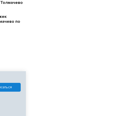
 Толмачево
жек
мачево по