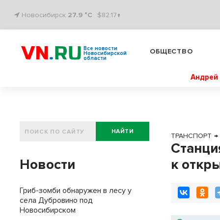
Новосибирск
27.9 °C
$82.17↑
Все новости
ОБЩЕСТВО
Новосибирской
области
Андрей 
НАЙТИ
ТРАНСПОРТ
→
Станци
Новости
к откр
Гриб-зомби обнаружен в лесу у
села Дубровино под
Новосибирском