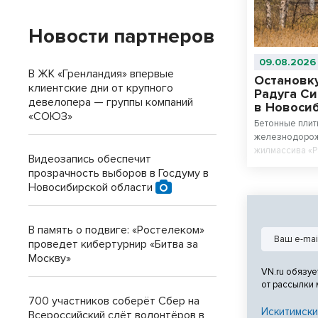
Новости партнеров
09.08.2026
В ЖК «Гренландия» впервые
Остановку
клиентские дни от крупного
Радуга Си
девелопера — группы компаний
в Новоси
«СОЮЗ»
Бетонные плит
железнодорож
жилмассива «Р
Видеозапись обеспечит
место будущей
прозрачность выборов в Госдуму в
западной окра
Новосибирской области
частью маршру
В память о подвиге: «Ростелеком»
проведет кибертурнир «Битва за
Москву»
VN.ru обязуе
от рассылки
700 участников соберёт Сбер на
Искитимски
Всероссийский слёт волонтёров в