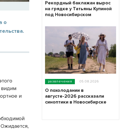
Рекордный баклажан вырос
на грядке у Татьяны Купиной
под Новосибирском
а о
тельства.
этого
развлечения
05.08.2026
ы видим
О похолодании в
ортное и
августе-2026 рассказали
синоптики в Новосибирске
обходимой
 Ожидается,