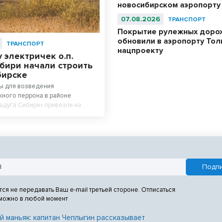
новосибирском аэропорту
07.08.2026
ТРАНСПОРТ
Покрытие рулежных доро
обновили в аэропорту Тол
ТРАНСПОРТ
нацпроекту
 электричек о.п.
бири начали строить
бирске
ы для возведения
ного перрона в районе
адуга Сибири» привезли на
 остановки. Платформа на
ине Новосибирска станет
тов городской электрички.
тся не передавать Ваш e-mail третьей стороне. Отписаться
 можно в любой момент
й маньяк: капитан Чеплыгин рассказывает