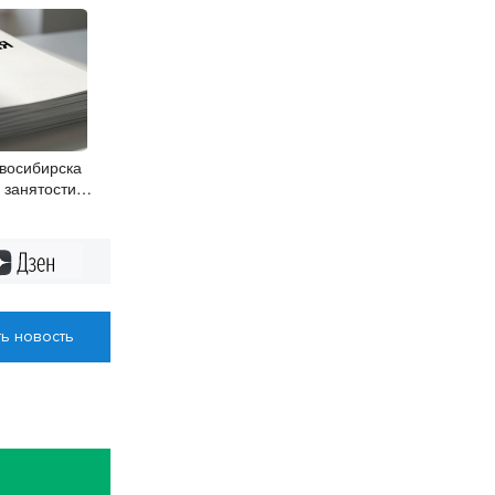
восибирска
 занятости
вакансий
Дзен
ь новость