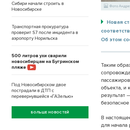
Сибири начали строить в
Фото Андре
Новосибирске
Новая с
Транспортная прокуратура
соответст
проверит S7 после инцидента в
аэропорту Норильска
Об этом с
500 литров ухи сварили
новосибирцам на Бугринском
Таким обра
пляже
сопровожда
пассажиров.
Под Новосибирском двое
объекта, и 
пострадали в ДТП с
результат 
перевернувшейся «ГАЗелью»
безопасное
БОЛЬШЕ НОВОСТЕЙ
В настояще
для начала