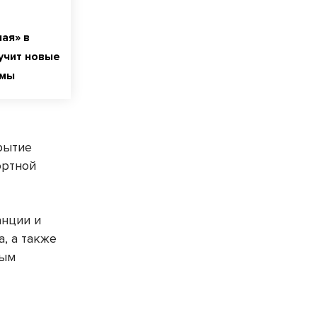
ая» в
учит новые
емы
рытие
ортной
анции и
, а также
ным