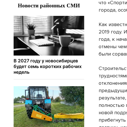
что «Спорт
города, ос
Как извест
2019 году.
года, к на
отмены чем
были сорва
Строительс
трудностям
отклонения
предыдущим
результате
полностью 
новой подр
прибегнуть