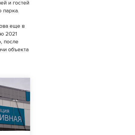
ей и гостей
 парка.
това еще в
ью 2021
, после
ачи объекта