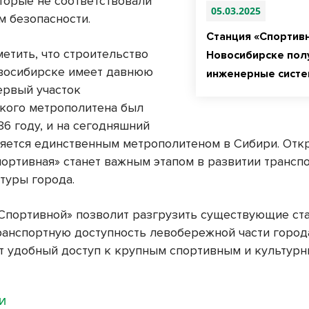
оторые не соответствовали
05.03.2025
м безопасности.
Станция «Спортивн
етить, что строительство
Новосибирске пол
восибирске имеет давнюю
инженерные сист
ервый участок
кого метрополитена был
86 году, и на сегодняшний
ляется единственным метрополитеном в Сибири. Отк
портивная» станет важным этапом в развитии трансп
туры города.
Спортивной» позволит разгрузить существующие ст
ранспортную доступность левобережной части города
т удобный доступ к крупным спортивным и культур
МИ