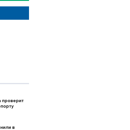
а проверит
опорту
енили в