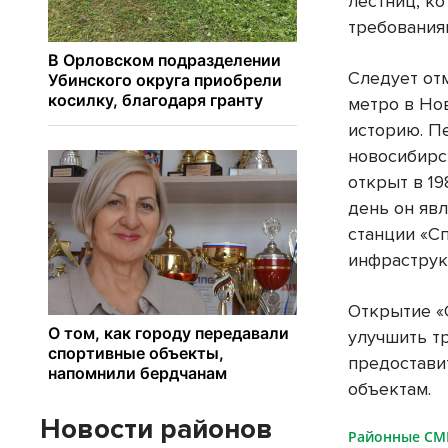
лестниц, к
требования
Следует отм
метро в Но
историю. П
новосибирс
открыт в 19
день он яв
станции «С
инфраструк
Открытие «
улучшить т
предостави
объектам.
Новости районов
Районные С