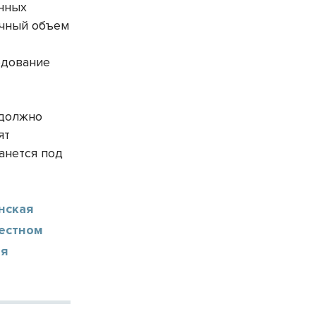
енных
очный объем
едование
 должно
ят
анется под
нская
местном
ая