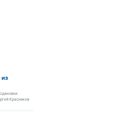
 из
водановки.
ергей Красников