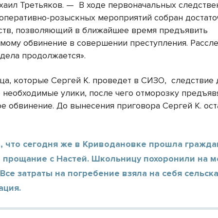
хаил Третьяков. — В ходе первоначальных следств
 оперативно-розыскных мероприятий собран достат
ств, позволяющий в ближайшее время предъявить
мому обвинение в совершении преступления. Рассл
 дела продолжается».
яца, которые Сергей К. проведет в СИЗО, следствие
е необходимые улики, после чего отморозку предъяв
е обвинение. До вынесения приговора Сергей К. ост
, что сегодня же в Криводановке прошла гражда
и прощание с Настей. Школьницу похоронили на 
Все затраты на погребение взяла на себя сельск
ация.