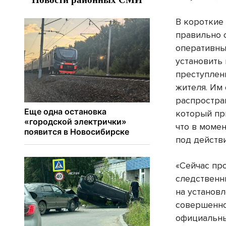
В короткие 
правильно 
оперативны
установить
преступлен
жителя. Им
распростра
который пр
что в моме
под действ
«Сейчас пр
следственн
на установ
совершенно
официальны