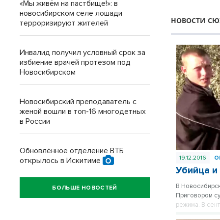
«Мы живём на пастбище!»: в
новосибирском селе лошади
НОВОСТИ СЮ
терроризируют жителей
Инвалид получил условный срок за
избиение врачей протезом под
Новосибирском
Новосибирский преподаватель с
женой вошли в топ-16 многодетных
в России
Обновлённое отделение ВТБ
19.12.2016
О
открылось в Искитиме
Убийца и
В Новосибирск
БОЛЬШЕ НОВОСТЕЙ
Приговором су
режима. В сен
что накануне 