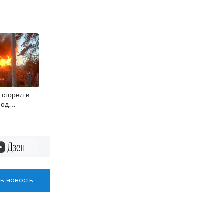
 сгорел в
под
Дзен
ь новость