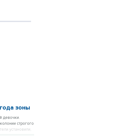
 года зоны
й девочки.
 колонии строгого
тели установили,
 пожизненное