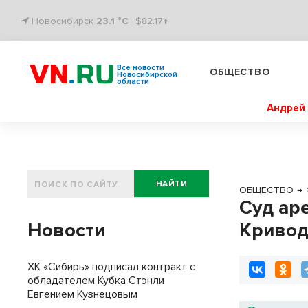
Новосибирск
23.1 °C
$82.17↑
Все новости
ОБЩЕСТВО
Новосибирской
области
Андрей 
НАЙТИ
ОБЩЕСТВО
→
Суд ар
Новости
Кривод
ХК «Сибирь» подписал контракт с
обладателем Кубка Стэнли
Евгением Кузнецовым