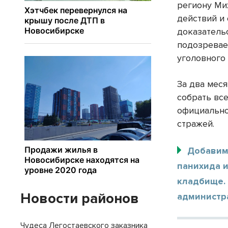
региону Ми
действий и
доказатель
подозревае
уголовного
За два мес
собрать вс
официально
стражей.
Добавим
панихида 
кладбище. 
Новости районов
администр
Чудеса Легостаевского заказника