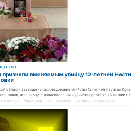
оды.
БЩЕСТВО
 признали вменяемым убийцу 12-летней Насти
новки
ой области завершено расследование убийства 12-летней Насти из Кри
становили, что накануне изнасилования и убийства ребенка 25-летний С
ю и выкурил. Наркоману светит пожизненное лишение свободы.