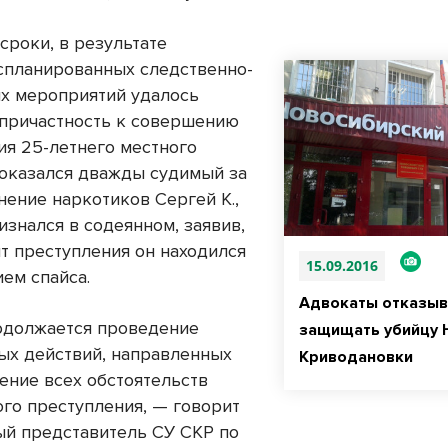
сроки, в результате
спланированных следственно-
х мероприятий удалось
 причастность к совершению
ия 25-летнего местного
 оказался дважды судимый за
нение наркотиков Сергей К.,
изнался в содеянном, заявив,
нт преступления он находился
15.09.2016
ием спайса.
Адвокаты отказыв
одолжается проведение
защищать убийцу Н
ых действий, направленных
Криводановки
ление всех обстоятельств
го преступления, — говорит
й представитель СУ СКР по