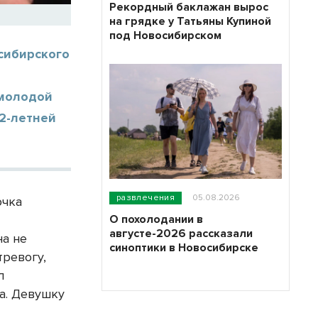
Рекордный баклажан вырос
на грядке у Татьяны Купиной
под Новосибирском
сибирского
 молодой
12-летней
развлечения
05.08.2026
очка
О похолодании в
августе-2026 рассказали
на не
синоптики в Новосибирске
тревогу,
л
а. Девушку