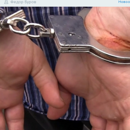
Федор Буров
Новос