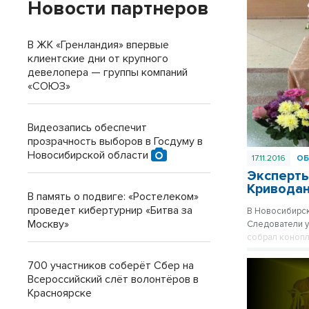
Новости партнеров
лишение своб
В ЖК «Гренландия» впервые
клиентские дни от крупного
девелопера — группы компаний
«СОЮЗ»
Видеозапись обеспечит
прозрачность выборов в Госдуму в
Новосибирской области
17.11.2016
О
Эксперты
Кривода
В память о подвиге: «Ростелеком»
проведет кибертурнир «Битва за
В Новосибирск
Москву»
Следователи у
собрал конопл
700 участников соберёт Сбер на
Всероссийский слёт волонтёров в
Красноярске