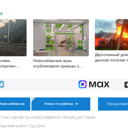
МИ
Двухэтажный дом
дачном посёлке 
новка
Новосибирские вузы
Новосибирском
ектрички»
опубликовали приказы о
восибирске
зачислении на бюджетные
места
Предложит
Новосибирска
Новости района
СТВО
ОБЛАСТЬ
НОВОСИБИРСК
ПРОИСШЕСТВИЯ
бирский район
Суд
Шок