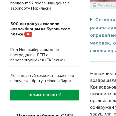
проверит S7 после инцидента в
Фото из арх
аэропорту Норильска
Сегодня 
500 литров ухи сварили
района аре
новосибирцам на Бугринском
пляже
определен
человек, к
Под Новосибирском двое
школьницы
пострадали в ДТП с
перевернувшейся «ГАЗелью»
Напомним, п
Легендарный хоккеист Тарасенко
возвращала
вернулся к брату в Новосибирск
Криводановк
выходила на
БОЛЬШЕ НОВОСТЕЙ
организова
обнаружен 
задушили, и