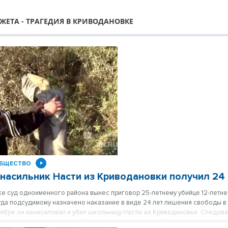
ЖЕТА - ТРАГЕДИЯ В КРИВОДАНОВКЕ
БЩЕСТВО
 насильник Насти из Криводановки получил 24
е суд одноименного района вынес приговор 25-летнему убийце 12-летне
да подсудимому назначено наказание в виде 24 лет лишения свободы в
тябре он изнасиловал и убил школьницу Настю из Криводановки. Следова
преступления отморозок собрал коноплю и выкурил. Наркоману грозило