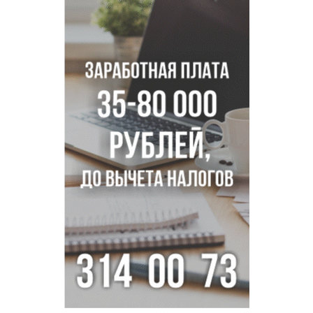
Фейковые письма о защите от БПЛА рассылают
предприятиям Новосибирска
Миллион за переезд: в сёла Новосибирской области едут
20 работников культуры
О похолодании в августе-2026 рассказали синоптики в
Новосибирске