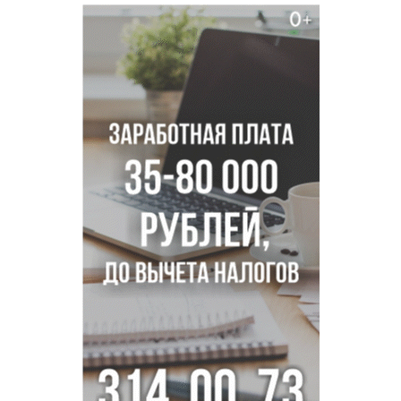
В Новосибирске врачи прооперировали 25 тысяч
пациентов с катарактой
Знаменитый орангутан Бату отметил юбилей в
новосибирском зоопарке
Новосибирские хирурги спасли сердце восьмиклассницы
с донорским клапаном