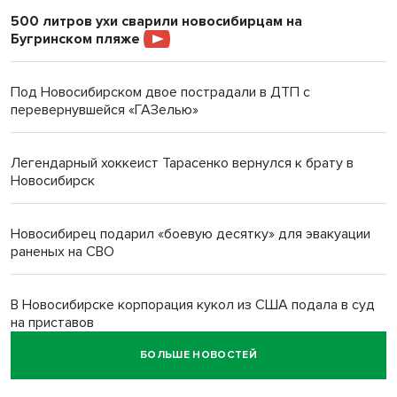
500 литров ухи сварили новосибирцам на
Бугринском пляже
Под Новосибирском двое пострадали в ДТП с
перевернувшейся «ГАЗелью»
Легендарный хоккеист Тарасенко вернулся к брату в
Новосибирск
Новосибирец подарил «боевую десятку» для эвакуации
раненых на СВО
В Новосибирске корпорация кукол из США подала в суд
на приставов
БОЛЬШЕ НОВОСТЕЙ
В Новосибирске минздрав объявил бесплатную
диспансеризацию для 65-летних