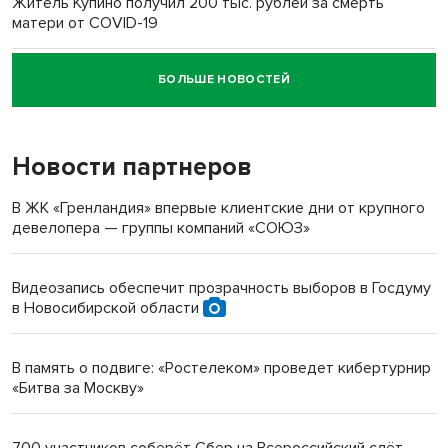
Житель Купино получил 200 тыс. рублей за смерть
матери от COVID-19
БОЛЬШЕ НОВОСТЕЙ
Новосибирский суд наказал водителя за смерть
пенсионерки на вокзале
Новости партнеров
«Мы живём на пастбище!»: в новосибирском селе лошади
терроризируют жителей
В ЖК «Гренландия» впервые клиентские дни от крупного
девелопера — группы компаний «СОЮЗ»
Инвалид получил условный срок за избиение врачей
протезом под Новосибирском
Видеозапись обеспечит прозрачность выборов в Госдуму
в Новосибирской области
Новосибирский преподаватель с женой вошли в топ-16
многодетных в России
В память о подвиге: «Ростелеком» проведет кибертурнир
«Битва за Москву»
Обновлённое отделение ВТБ открылось в Искитиме
700 участников соберёт Сбер на Всероссийский слёт