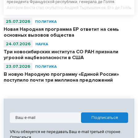
президента Французской республики, генерала де Голля.
Автором бюста стал скульптор Андрей Тыртышников. Его де Голль
в военной фуражке уже есть в Музее армии в Париже, в
Центральном музее Великой Отечественной войны в Москве и
25.07.2026
ПОЛИТИКА
музее-панораме «Сталинградская битва» в Волгограде.
Новая Народная программа ЕР ответит на семь
основных вызовов общества
24.07.2026
НАУКА
Три новосибирских института СО РАН признали
угрозой нацбезопасности в США
23.07.2026
ПОЛИТИКА
В новую Народную программу «Единой России»
поступило почти три миллиона предложений
VN.ru обязуется не передавать Ваш e-mail третьей стороне.
Отписаться