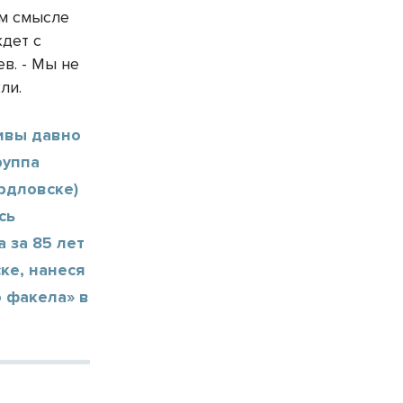
ем смысле
дет с
в. - Мы не
ли.
ивы давно
руппа
ердловске)
сь
 за 85 лет
ке, нанеся
 факела» в