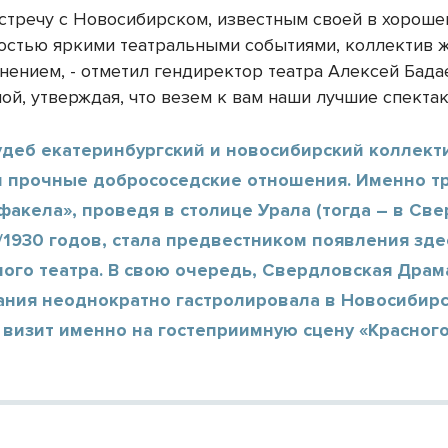
стречу с Новосибирском, известным своей в хорош
остью яркими театральными событиями, коллектив ж
нением, - отметил гендиректор театра Алексей Бадае
ой, утверждая, что везем к вам наши лучшие спектак
удеб екатеринбургский и новосибирский коллект
и прочные добрососедские отношения. Именно т
факела», проведя в столице Урала (тогда – в Св
/1930 годов, стала предвестником появления зде
ого театра. В свою очередь, Свердловская Драма
ания неоднократно гастролировала в Новосибирс
 визит именно на гостеприимную сцену «Красного