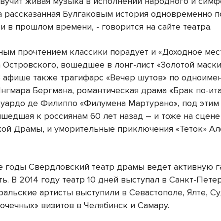
звучит живая музыка в исполнении народного и сим
 а рассказанная Булгаковым история одновременно п
и в прошлом времени, - говорится на сайте театра.
ым прочтением классики порадует и «Доходное мес
 Островского, вошедшее в лонг-лист «Золотой маски
 В афише также трагифарс «Вечер шутов» по одноиме
нгмара Бергмана, романтическая драма «Брак по-ит
дуардо де Филиппо «Филумена Мартурано», под этим
шедшая к россиянам 60 лет назад – и тоже на сцене
ой Драмы, и уморительные приключения «Теток» А
е годы Свердловский театр драмы ведет активную 
ь. В 2014 году театр 10 дней выступал в Санкт-Петер
ральские артисты выступили в Севастополе, Ялте, Суд
точечных» визитов в Челябинск и Самару.