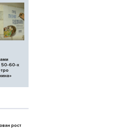
дами
 50-60-х
етро
нина»
ован рост