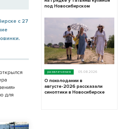
на грядке у Татьяны Купиной
под Новосибирском
ирске с 27
шие
овинки.
 открылся
развлечения
05.08.2026
ера
О похолодании в
августе-2026 рассказали
вения»
синоптики в Новосибирске
но для