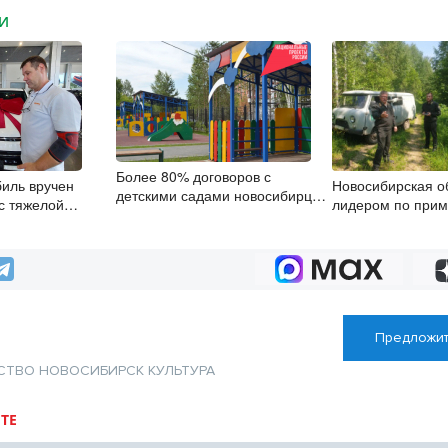
МИ
Более 80% договоров с
иль вручен
Новосибирская о
детскими садами новосибирцы
с тяжелой
лидером по при
заключили онлайн
 в Новосибирске
в природоохранн
Предложит
СТВО
НОВОСИБИРСК
КУЛЬТУРА
ТЕ