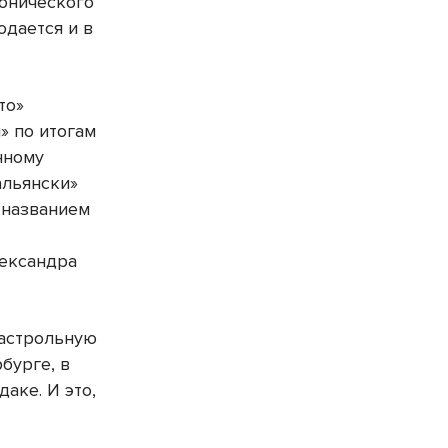
фонического
одается и в
то»
» по итогам
нному
альянски»
 названием
лександра
гастрольную
бурге, в
аке. И это,