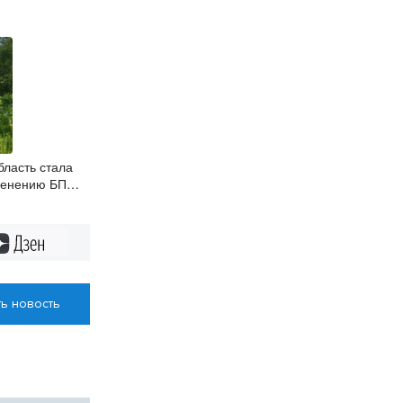
бласть стала
менению БПЛА
ом контроле
Дзен
ь новость