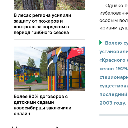
— Однако в
избалованн
особым вол
кривим душ
Волею с
установил
«Красного 
сезон 1929
стационарн
существов
последний
2003 году.