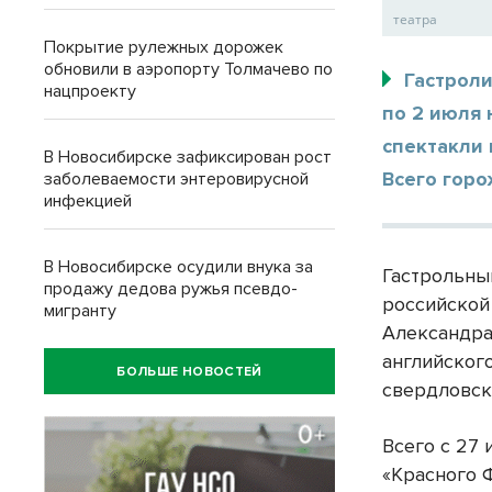
театра
Покрытие рулежных дорожек
обновили в аэропорту Толмачево по
Гастроли
нацпроекту
по 2 июля 
спектакли
В Новосибирске зафиксирован рост
Всего горо
заболеваемости энтеровирусной
инфекцией
В Новосибирске осудили внука за
Гастрольны
продажу дедова ружья псевдо-
российской
мигранту
Александра
английског
БОЛЬШЕ НОВОСТЕЙ
свердловск
Всего с 27
«Красного 