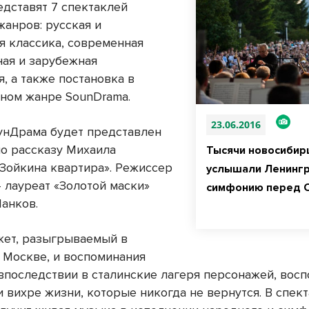
едставят 7 спектаклей
жанров: русская и
я классика, современная
ная и зарубежная
, а также постановка в
ном жанре SounDrama.
23.06.2016
унДрама будет представлен
по рассказу Михаила
Тысячи новосибир
«Зойкина квартира». Режиссер
услышали Ленинг
– лауреат «Золотой маски»
симфонию перед 
анков.
жет, разыгрываемый в
 Москве, и воспоминания
впоследствии в сталинские лагеря персонажей, восп
 вихре жизни, которые никогда не вернутся. В спек