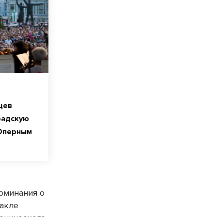
цев
радскую
Оперным
оминания о
такле