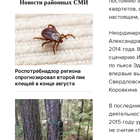
постоянно 
квартетов,
настоящем, 
Неординарн
Александра
2014 года.
сценарию И
по пьесе Э
впервые вы
Свердловск
Коровкина.
В последни
деятельност
2015 году у
не считая «