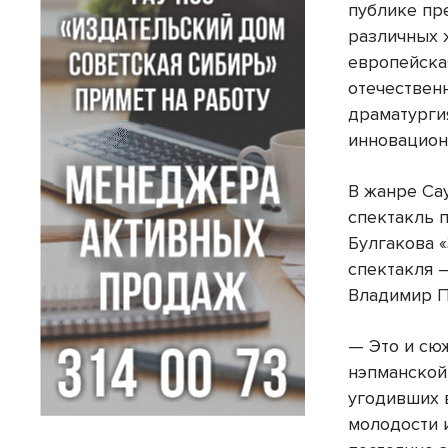
публике пр
различных 
европейска
отечествен
драматургия
инновацион
В жанре Са
спектакль 
Булгакова 
спектакля 
Владимир П
— Это и сю
нэпманской
угодивших 
молодости и