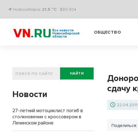
Новосибирск
21.5 °C
$80.93↓
Все новости
ОБЩЕСТВО
Новосибирской
области
НАЙТИ
Доноро
сдачу 
Новости
22.04.201
27-летний мотоциклист погиб в
столкновении с кроссовером в
Ленинском районе
Поделиться: