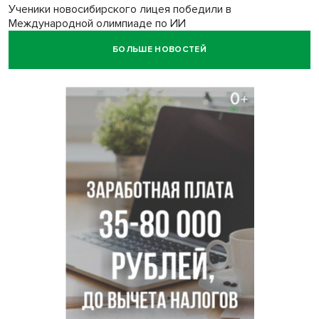
Ученики новосибирского лицея победили в
Международной олимпиаде по ИИ
БОЛЬШЕ НОВОСТЕЙ
Остановку электричек о.п. Радуга Сибири начали строить
в Новосибирске
Транспортная прокуратура проверит S7 после инцидента
в аэропорту Норильска
500 литров ухи сварили новосибирцам на
Бугринском пляже
Под Новосибирском двое пострадали в ДТП с
перевернувшейся «ГАЗелью»