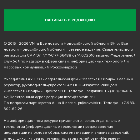
НАПИСАТЬ В РЕДАКЦИЮ
© 2015 - 2026 VN.ru Все новости Новосибирской области (ВН.ру Все
новости Новосибирской области) - сетевое издание. Свидетельство о
регистрации СМИ ЭЛ № ФС 77-66488 от 14.07.2016 выдано Федеральной
службой по надзору в сфере связи, информационных технологий и
массовых коммуникаций (Роскомнадзор)
Учредитель ГАУ НСО «Издательский дом «Советская Сибирь». Главный
редактор, руководитель-директор ГАУ НСО «Издательский дом
«Советская Сибирь» - Шрейтер Н.В. Телефон редакции
+ 7 (383) 314-00-
42
; Электронный адрес редакции
inzov@sovsibir.ru
По вопросам партнерства Анна Швагирь
pr@sovsibir.ru
Телефон
+7-983-
302-62-26
На информационном ресурсе применяются рекомендательные
технологии
(информационные технологии предоставления
информации на основе сбора, систематизации и анализа сведений,
относящихся к предпочтениям пользователей сети «Интернет»,