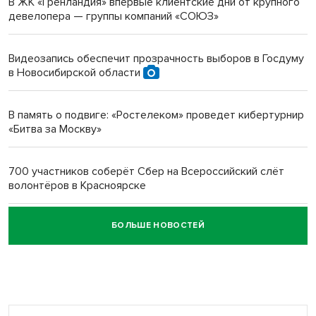
В ЖК «Гренландия» впервые клиентские дни от крупного
девелопера — группы компаний «СОЮЗ»
Инвалид получил условный срок за избиение врачей
протезом под Новосибирском
Видеозапись обеспечит прозрачность выборов в Госдуму
в Новосибирской области
Новосибирский преподаватель с женой вошли в топ-16
многодетных в России
В память о подвиге: «Ростелеком» проведет кибертурнир
«Битва за Москву»
Обновлённое отделение ВТБ открылось в Искитиме
700 участников соберёт Сбер на Всероссийский слёт
волонтёров в Красноярске
БОЛЬШЕ НОВОСТЕЙ
Честный выбор: видеонаблюдение обеспечит
объективность результатов ЕДГ в Новосибирской
области