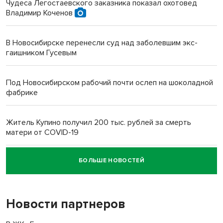
Чудеса Легостаевского заказника показал охотовед
Владимир Коченов
В Новосибирске перенесли суд над заболевшим экс-
гаишником Гусевым
Под Новосибирском рабочий почти ослеп на шоколадной
фабрике
Житель Купино получил 200 тыс. рублей за смерть
матери от COVID-19
БОЛЬШЕ НОВОСТЕЙ
Новосибирский суд наказал водителя за смерть
пенсионерки на вокзале
Новости партнеров
«Мы живём на пастбище!»: в новосибирском селе лошади
терроризируют жителей