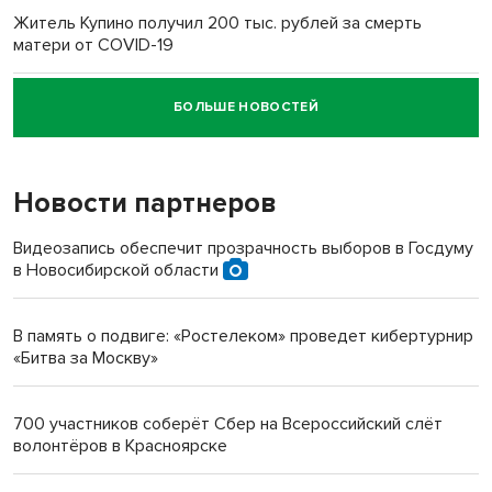
Житель Купино получил 200 тыс. рублей за смерть
матери от COVID-19
БОЛЬШЕ НОВОСТЕЙ
Новосибирский суд наказал водителя за смерть
пенсионерки на вокзале
Новости партнеров
«Мы живём на пастбище!»: в новосибирском селе лошади
терроризируют жителей
Видеозапись обеспечит прозрачность выборов в Госдуму
в Новосибирской области
Инвалид получил условный срок за избиение врачей
протезом под Новосибирском
В память о подвиге: «Ростелеком» проведет кибертурнир
«Битва за Москву»
Новосибирский преподаватель с женой вошли в топ-16
многодетных в России
700 участников соберёт Сбер на Всероссийский слёт
волонтёров в Красноярске
Обновлённое отделение ВТБ открылось в Искитиме