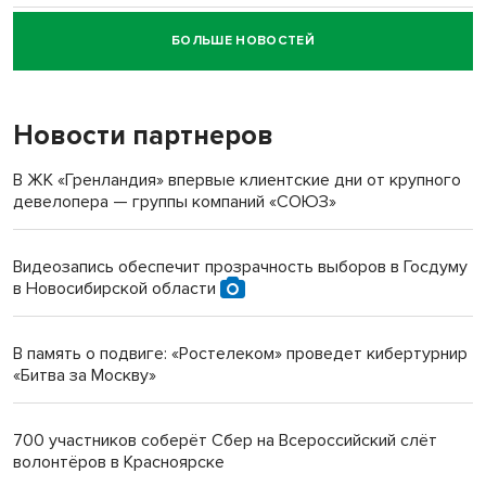
БОЛЬШЕ НОВОСТЕЙ
Новосибирский суд наказал водителя за смерть
пенсионерки на вокзале
Новости партнеров
«Мы живём на пастбище!»: в новосибирском селе лошади
терроризируют жителей
В ЖК «Гренландия» впервые клиентские дни от крупного
девелопера — группы компаний «СОЮЗ»
Инвалид получил условный срок за избиение врачей
протезом под Новосибирском
Видеозапись обеспечит прозрачность выборов в Госдуму
в Новосибирской области
Новосибирский преподаватель с женой вошли в топ-16
многодетных в России
В память о подвиге: «Ростелеком» проведет кибертурнир
«Битва за Москву»
Обновлённое отделение ВТБ открылось в Искитиме
700 участников соберёт Сбер на Всероссийский слёт
волонтёров в Красноярске