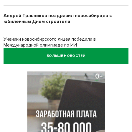
Андрей Травников поздравил новосибирцев с
юбилейным Днем строителя
Ученики новосибирского лицея победили в
Международной олимпиаде по ИИ
БОЛЬШЕ НОВОСТЕЙ
Остановку электричек о.п. Радуга Сибири начали строить
в Новосибирске
Транспортная прокуратура проверит S7 после инцидента
в аэропорту Норильска
500 литров ухи сварили новосибирцам на
Бугринском пляже