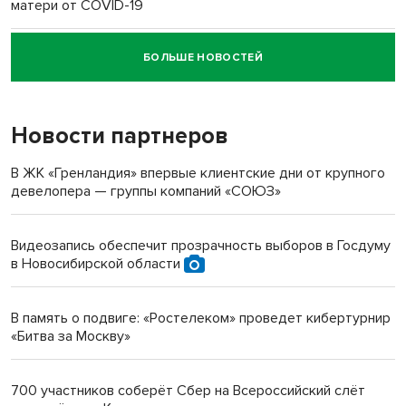
матери от COVID-19
БОЛЬШЕ НОВОСТЕЙ
Новосибирский суд наказал водителя за смерть
пенсионерки на вокзале
Новости партнеров
«Мы живём на пастбище!»: в новосибирском селе лошади
терроризируют жителей
В ЖК «Гренландия» впервые клиентские дни от крупного
девелопера — группы компаний «СОЮЗ»
Инвалид получил условный срок за избиение врачей
протезом под Новосибирском
Видеозапись обеспечит прозрачность выборов в Госдуму
в Новосибирской области
Новосибирский преподаватель с женой вошли в топ-16
многодетных в России
В память о подвиге: «Ростелеком» проведет кибертурнир
«Битва за Москву»
Обновлённое отделение ВТБ открылось в Искитиме
700 участников соберёт Сбер на Всероссийский слёт