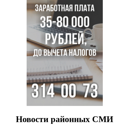
Новосибирцам объяснили новые правила сверхурочной
работы
Новосибирский пенсионер насмерть забил тростью
пьющего сына подруги